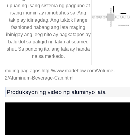
upuan ng isang sistema ng pagpuno at
isang inumin ay ibinubuhos sa. Ang
takip ay idinagdag. Ang tuktok flange
fashioned habang ang lata maging
ibinigay ang leeg nito ay pagkatapos ay
baluktot sa paligid ng takip at seamed
shut. Sa puntong ito, ang lata ay handa
na sa merkado.
muling pag agos:http://www.madehow.com/Volume-
2/Aluminum-Beverage-Can.html
Produksyon ng video ng aluminyo lata