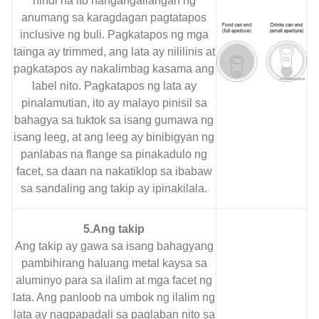
hindi na ito nangangailangan ng
anumang sa karagdagan pagtatapos
inclusive ng buli. Pagkatapos ng mga
tainga ay trimmed, ang lata ay nililinis at
pagkatapos ay nakalimbag kasama ang
label nito. Pagkatapos ng lata ay
pinalamutian, ito ay malayo pinisil sa
bahagya sa tuktok sa isang gumawa ng
isang leeg, at ang leeg ay binibigyan ng
panlabas na flange sa pinakadulo ng
facet, sa daan na nakatiklop sa ibabaw
sa sandaling ang takip ay ipinakilala.
5.Ang takip
Ang takip ay gawa sa isang bahagyang
pambihirang haluang metal kaysa sa
aluminyo para sa ilalim at mga facet ng
lata. Ang panloob na umbok ng ilalim ng
lata ay nagpapadali sa paglaban nito sa