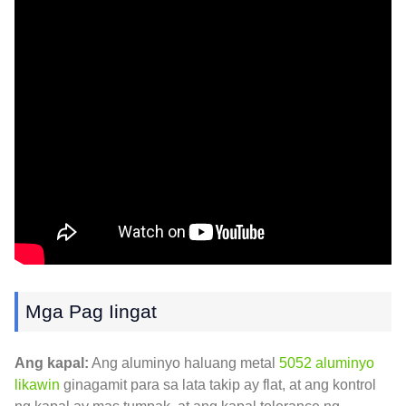
Mga Pag Iingat
Ang kapal:
Ang aluminyo haluang metal
5052 aluminyo
likawin
ginagamit para sa lata takip ay flat, at ang kontrol