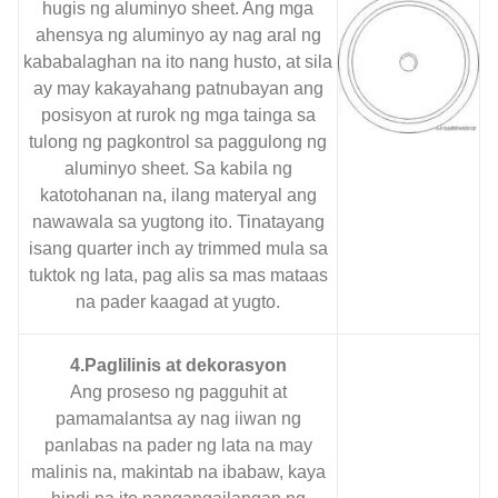
hugis ng aluminyo sheet. Ang mga
ahensya ng aluminyo ay nag aral ng
kababalaghan na ito nang husto, at sila
ay may kakayahang patnubayan ang
posisyon at rurok ng mga tainga sa
tulong ng pagkontrol sa paggulong ng
aluminyo sheet. Sa kabila ng
katotohanan na, ilang materyal ang
nawawala sa yugtong ito. Tinatayang
isang quarter inch ay trimmed mula sa
tuktok ng lata, pag alis sa mas mataas
na pader kaagad at yugto.
4.Paglilinis at dekorasyon
Ang proseso ng pagguhit at
pamamalantsa ay nag iiwan ng
panlabas na pader ng lata na may
malinis na, makintab na ibabaw, kaya