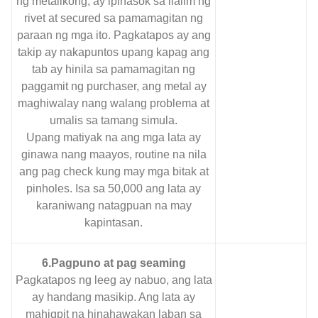
ng metalikong, ay ipinasok sa ilalim ng
rivet at secured sa pamamagitan ng
paraan ng mga ito. Pagkatapos ay ang
takip ay nakapuntos upang kapag ang
tab ay hinila sa pamamagitan ng
paggamit ng purchaser, ang metal ay
maghiwalay nang walang problema at
umalis sa tamang simula.
Upang matiyak na ang mga lata ay
ginawa nang maayos, routine na nila
ang pag check kung may mga bitak at
pinholes. Isa sa 50,000 ang lata ay
karaniwang natagpuan na may
kapintasan.
6.Pagpuno at pag seaming
Pagkatapos ng leeg ay nabuo, ang lata
ay handang masikip. Ang lata ay
mahigpit na hinahawakan laban sa