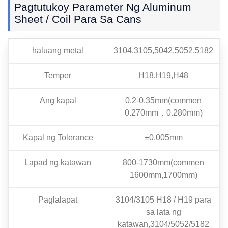
Pagtutukoy Parameter Ng Aluminum
Sheet / Coil Para Sa Cans
haluang metal
3104,3105,5042,5052,5182
Temper
H18,H19,H48
Ang kapal
0.2-0.35mm(commen
0.270mm，0.280mm)
Kapal ng Tolerance
±0.005mm
Lapad ng katawan
800-1730mm(commen
1600mm,1700mm)
Paglalapat
3104/3105 H18 / H19 para
sa lata ng
katawan,3104/5052/5182