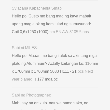
Sviatlana Kapachenia Sinabi:
Hello po, Gusto mo bang maging kaya mabait
upang mag alok ng item tulad ng sumusunod:
Coil 0,6х1250 (1000)
mm EN AW-3105 5tons
Sabi ni MILES:
Hello po, Maaari mo bang i alok sa akin ang mga
plato ng Aluminium? Actally kailangan ko: 110mm
x 1700mm x 1700mm 5083 H111 - 21
pcs Next
year planed is
177 mga pc
Sabi ng Photographer:
Mahusay na artikulo. natuwa naman ako, na