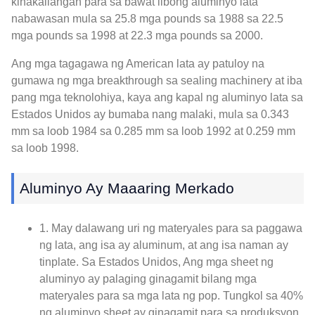
kinakailangan para sa bawat libong aluminyo lata
nabawasan mula sa 25.8 mga pounds sa 1988 sa 22.5
mga pounds sa 1998 at 22.3 mga pounds sa 2000.
Ang mga tagagawa ng American lata ay patuloy na
gumawa ng mga breakthrough sa sealing machinery at iba
pang mga teknolohiya, kaya ang kapal ng aluminyo lata sa
Estados Unidos ay bumaba nang malaki, mula sa 0.343
mm sa loob 1984 sa 0.285 mm sa loob 1992 at 0.259 mm
sa loob 1998.
Aluminyo Ay Maaaring Merkado
1. May dalawang uri ng materyales para sa paggawa
ng lata, ang isa ay aluminum, at ang isa naman ay
tinplate. Sa Estados Unidos, Ang mga sheet ng
aluminyo ay palaging ginagamit bilang mga
materyales para sa mga lata ng pop. Tungkol sa 40%
ng aluminyo sheet ay ginagamit para sa produksyon