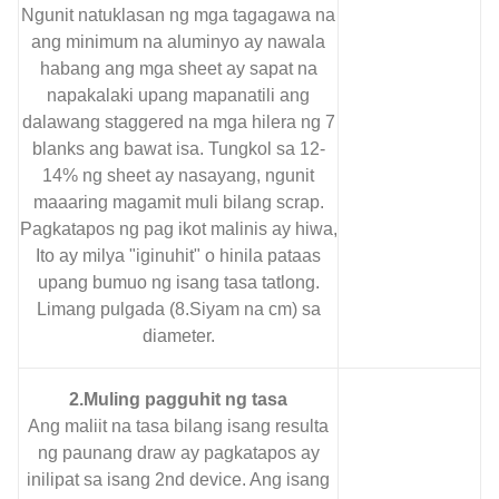
Ngunit natuklasan ng mga tagagawa na
ang minimum na aluminyo ay nawala
habang ang mga sheet ay sapat na
napakalaki upang mapanatili ang
dalawang staggered na mga hilera ng 7
blanks ang bawat isa. Tungkol sa 12-
14% ng sheet ay nasayang, ngunit
maaaring magamit muli bilang scrap.
Pagkatapos ng pag ikot malinis ay hiwa,
Ito ay milya "iginuhit" o hinila pataas
upang bumuo ng isang tasa tatlong.
Limang pulgada (8.Siyam na cm) sa
diameter.
2.Muling pagguhit ng tasa
Ang maliit na tasa bilang isang resulta
ng paunang draw ay pagkatapos ay
inilipat sa isang 2nd device. Ang isang