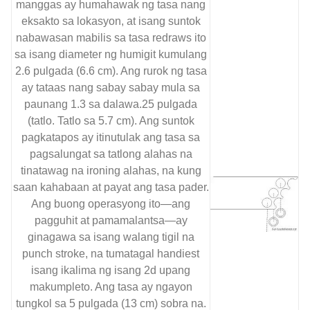
manggas ay humahawak ng tasa nang
eksakto sa lokasyon, at isang suntok
nabawasan mabilis sa tasa redraws ito
sa isang diameter ng humigit kumulang
2.6 pulgada (6.6 cm). Ang rurok ng tasa
ay tataas nang sabay sabay mula sa
paunang 1.3 sa dalawa.25 pulgada
(tatlo. Tatlo sa 5.7 cm). Ang suntok
pagkatapos ay itinutulak ang tasa sa
pagsalungat sa tatlong alahas na
tinatawag na ironing alahas, na kung
saan kahabaan at payat ang tasa pader.
Ang buong operasyong ito—ang
pagguhit at pamamalantsa—ay
ginagawa sa isang walang tigil na
punch stroke, na tumatagal handiest
isang ikalima ng isang 2d upang
makumpleto. Ang tasa ay ngayon
tungkol sa 5 pulgada (13 cm) sobra na.