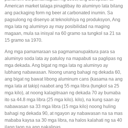
American market talaga pinagtibay ito aluminyo lata bilang
ang packaging form ng beer at carbonated inumin. Sa
pagsulong ng disenyo at teknolohiya ng produksyon, Ang
mga lata ng aluminyo ay may posibilidad na maging
magaan, mula sa inisyal na 60 gramo sa tungkol sa 21 sa
15 gramo sa 1970.
Ang mga pamamaraan sa pagmamanupaktura para sa
aluminyo soda lata ay patuloy na mapabuti sa paglipas ng
mga dekada. Ang bigat ng mga lata ng aluminyo ay
lubhang nabawasan. Noong unang bahagi ng dekada 60,
ang bigat ng bawat libong aluminum cans (kasama na ang
mga lata at takip) naabot ang 55 mga libra (tungkol sa 25
mga kilo), at noong kalagitnaan ng dekada 70 ay bumaba
ito sa 44.8 mga libra (25 mga kilo). kilo), na kung saan ay
nabawasan sa 33 mga libra (15 mga kilo) noong huling
bahagi ng dekada 90, at ngayon ay nabawasan na sa mas
mababa kaysa sa 30 mga libra, na halos kalahati ng sa 40
ilang taon na ang nakalipas.