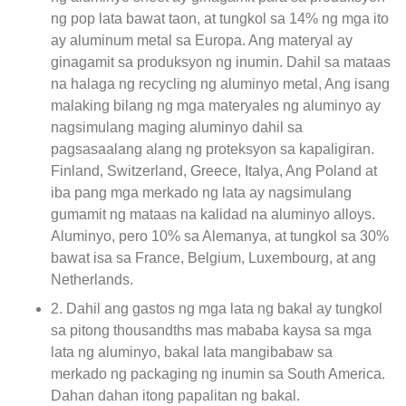
ng pop lata bawat taon, at tungkol sa 14% ng mga ito
ay aluminum metal sa Europa. Ang materyal ay
ginagamit sa produksyon ng inumin. Dahil sa mataas
na halaga ng recycling ng aluminyo metal, Ang isang
malaking bilang ng mga materyales ng aluminyo ay
nagsimulang maging aluminyo dahil sa
pagsasaalang alang ng proteksyon sa kapaligiran.
Finland, Switzerland, Greece, Italya, Ang Poland at
iba pang mga merkado ng lata ay nagsimulang
gumamit ng mataas na kalidad na aluminyo alloys.
Aluminyo, pero 10% sa Alemanya, at tungkol sa 30%
bawat isa sa France, Belgium, Luxembourg, at ang
Netherlands.
2. Dahil ang gastos ng mga lata ng bakal ay tungkol
sa pitong thousandths mas mababa kaysa sa mga
lata ng aluminyo, bakal lata mangibabaw sa
merkado ng packaging ng inumin sa South America.
Dahan dahan itong papalitan ng bakal.