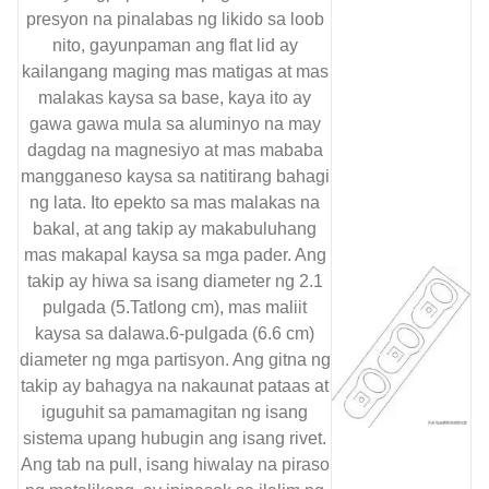
presyon na pinalabas ng likido sa loob
nito, gayunpaman ang flat lid ay
kailangang maging mas matigas at mas
malakas kaysa sa base, kaya ito ay
gawa gawa mula sa aluminyo na may
dagdag na magnesiyo at mas mababa
mangganeso kaysa sa natitirang bahagi
ng lata. Ito epekto sa mas malakas na
bakal, at ang takip ay makabuluhang
mas makapal kaysa sa mga pader. Ang
takip ay hiwa sa isang diameter ng 2.1
pulgada (5.Tatlong cm), mas maliit
kaysa sa dalawa.6-pulgada (6.6 cm)
diameter ng mga partisyon. Ang gitna ng
takip ay bahagya na nakaunat pataas at
iguguhit sa pamamagitan ng isang
sistema upang hubugin ang isang rivet.
Ang tab na pull, isang hiwalay na piraso