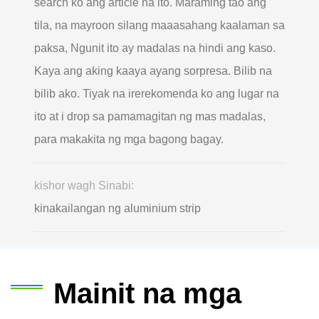
search ko ang article na ito. Maraming tao ang
tila, na mayroon silang maaasahang kaalaman sa
paksa, Ngunit ito ay madalas na hindi ang kaso.
Kaya ang aking kaaya ayang sorpresa. Bilib na
bilib ako. Tiyak na irerekomenda ko ang lugar na
ito at i drop sa pamamagitan ng mas madalas,
para makakita ng mga bagong bagay.
kishor wagh Sinabi:
kinakailangan ng aluminium strip
Mainit na mga