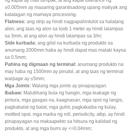
ng kapal ay mas tumpak, at ang kapal tolerance ng
±0.005mm ay maaaring garantisadong upang matiyak ang
katatagan ng mamaya processing.
Flatness:
ang strip ay hindi nagpapahintulot sa halatang
alon, ang taas ng alon sa loob 1 meter ay hindi lalampas
sa 3mm, at ang alon ay hindi lalampas sa 3/m;
Side kurbada:
ang gilid na kurbada ng produkto sa
anumang 2000mm haba ay hindi dapat mas malaki kaysa
sa 0.5mm;
Pahina ng digmaan ng terminal:
anumang produkto na
may haba ng 1500mm ay pinutol, at ang taas ng terminal
warpage ay ≤5mm;
Mga Joints:
Walang mga joints ay pinapayagan.
Ibabaw:
Malubhang bula ng hangin, mga leakage ng
pintura, mga gasgas na, kaagnasan, mga spot ng langis,
pagbabalat ng balat, mga guhit, pagkakaiba ng kulay,
mottled spot, mga marka ng roll, periodicity, atbp. ay hindi
pinapayagan na makaapekto sa hitsura ng kalidad ng
produkto, at ang mga burrs ay <=0.04mm;