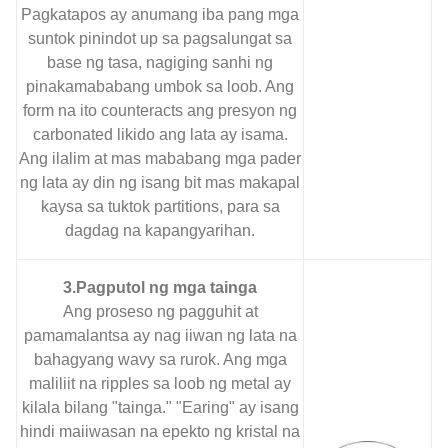
Pagkatapos ay anumang iba pang mga
suntok pinindot up sa pagsalungat sa
base ng tasa, nagiging sanhi ng
pinakamababang umbok sa loob. Ang
form na ito counteracts ang presyon ng
carbonated likido ang lata ay isama.
Ang ilalim at mas mababang mga pader
ng lata ay din ng isang bit mas makapal
kaysa sa tuktok partitions, para sa
dagdag na kapangyarihan.
3.Pagputol ng mga tainga
Ang proseso ng pagguhit at
pamamalantsa ay nag iiwan ng lata na
bahagyang wavy sa rurok. Ang mga
maliliit na ripples sa loob ng metal ay
kilala bilang "tainga." "Earing" ay isang
hindi maiiwasan na epekto ng kristal na