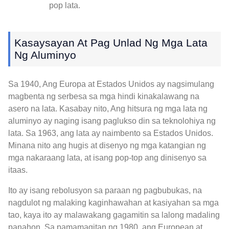
pop lata.
Kasaysayan At Pag Unlad Ng Mga Lata
Ng Aluminyo
Sa 1940, Ang Europa at Estados Unidos ay nagsimulang
magbenta ng serbesa sa mga hindi kinakalawang na
asero na lata. Kasabay nito, Ang hitsura ng mga lata ng
aluminyo ay naging isang paglukso din sa teknolohiya ng
lata. Sa 1963, ang lata ay naimbento sa Estados Unidos.
Minana nito ang hugis at disenyo ng mga katangian ng
mga nakaraang lata, at isang pop-top ang dinisenyo sa
itaas.
Ito ay isang rebolusyon sa paraan ng pagbubukas, na
nagdulot ng malaking kaginhawahan at kasiyahan sa mga
tao, kaya ito ay malawakang gagamitin sa lalong madaling
panahon. Sa pamamagitan ng 1980, ang European at