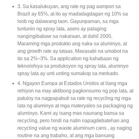
3. Sa kasalukuyan, ang rate ng pag aampon sa
Brazil ay 65%, at ito ay madadagdagan ng 10% sa
loob ng dalawang taon. Gayunpaman, sa mga
tuntunin ng spray lata, asero ay palaging
nangingibabaw sa nakaraan, at dahil 2000,
Maraming mga produkto ang naka sa aluminyo, at
ang growth rate ay tataas. Masasabi na umabot na
ito sa 2%~3%. Sa application ng kahabaan ng
teknolohiya sa produksyon ng spray lata, aluminyo
spray lata ay unti unting sumakop sa merkado.
4. Ngayon Europa at Estados Unidos at ilang mga
rehiyon na may aktibong pagkonsumo ng pop lata, at
patuloy na nagpapabuti sa rate ng recycling ng mga
lata ng aluminyo at mga materyales sa packaging ng
aluminyo. Kami ay isang mas naunang bansa sa
recycling, pero hindi na natin napagdebatehan ang
recycling value ng waste aluminum cans , ay naging
routine na ang trabaho, at ang mga bansang