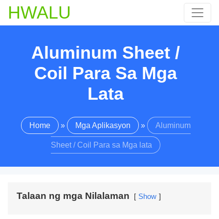
HWALU
Aluminum Sheet /
Coil Para Sa Mga
Lata
Home
»
Mga Aplikasyon
»
Aluminum
Sheet / Coil Para sa Mga lata
Talaan ng mga Nilalaman
Show