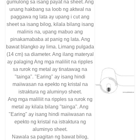
gumulong sa isang payat na sheet. Ang
unang hakbang sa loob ng aktwal na
paggawa ng lata ay upang i cut ang
sheet sa isang bilog, kilala bilang isang
malinis na, upang mabuo ang
pinakamababa at panig ng lata. Ang
bawat blangko ay lima. Limang pulgada
(14 cm) sa diameter. Ang ilang materyal
ay palaging Ang mga maliliit na ripples
sa rurok ng metal ay tinatawag na
"tainga". "Earing" ay isang hindi
maiiwasan na epekto ng kristal na
istraktura ng aluminyo sheet.
Ang mga maliliit na ripples sa rurok ng
metal ay kilala bilang "tainga". Ang
"Earing" ay isang hindi maiiwasan na
epekto ng kristal na istraktura ng
aluminyo sheet.
Nawala sa pagitan ng bawat bilog,