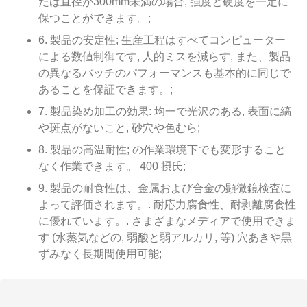
たは直径が300mm未満の場合, 強度と硬度を一定に
保つことができます。;
6. 製品の安定性; 生産工程はすべてコンピューター
による数値制御です, 人的ミスを減らす, また、製品
の異なるバッチのパフォーマンスも基本的に同じで
あることを保証できます。;
7. 製品染め加工の効果: 均一で光沢のある, 表面に縞
や斑点がないこと, 砂穴や色むら;
8. 製品の高温耐性; の作業環境下でも変形すること
なく作業できます。 400 摂氏;
9. 製品の耐食性は、金属および合金の顕微鏡検査に
よって評価されます。. 耐応力腐食性、耐剥離腐食性
に優れています。. さまざまなメディアで使用できま
す (水蒸気などの, 弱酸と弱アルカリ, 等) 穴あきや黒
ずみなく長期間使用可能;