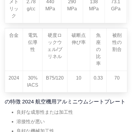
メト
2.78
440
290
138
73.1
リッ
g/cc
MPa
MPa
MPa
GPa
ク
合金
電気
硬度ロ
破断点
魚
被削
伝導
ックウ
伸び率
座
性の
性
ェル/ブ
の
割合
リネル
比
率
2024
30%
B75/120
10
0.33
70
IACS
の特徴 2024 航空機用アルミニウムシートプレート
良好な成形性または加工性
溶接性が悪い
良好な機械加工性