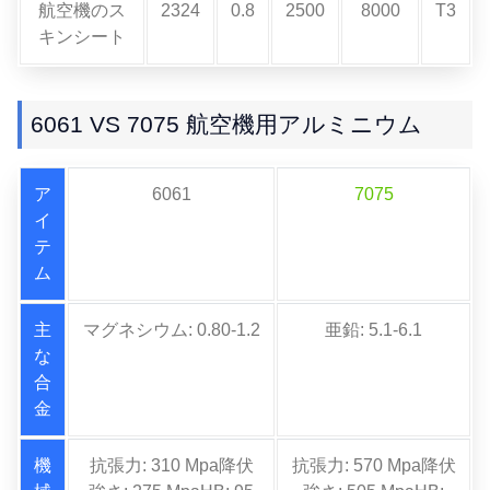
航空機のス
2324
0.8
2500
8000
T3
キンシート
6061 VS 7075 航空機用アルミニウム
ア
6061
7075
イ
テ
ム
主
マグネシウム: 0.80-1.2
亜鉛: 5.1-6.1
な
合
金
機
抗張力: 310 Mpa降伏
抗張力: 570 Mpa降伏