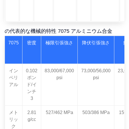
の代表的な機械的特性 7075 アルミニウム合金
7075
密度
極限引張強さ
降伏引張強さ
疲
イン
0.102
83,000/67,000
73,000/56,000
23,0
ペリ
ポン
psi
psi
アル
ド/イ
ンチ
3
メト
2.81
527/462 MPa
503/386 MPa
159/
リッ
g/cc
ク