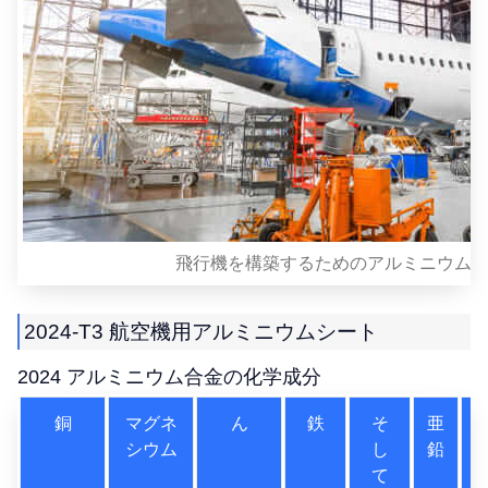
飛行機を構築するためのアルミニウム
2024-T3 航空機用アルミニウムシート
2024 アルミニウム合金の化学成分
銅
マグネ
ん
鉄
そ
亜
シウム
し
鉛
て