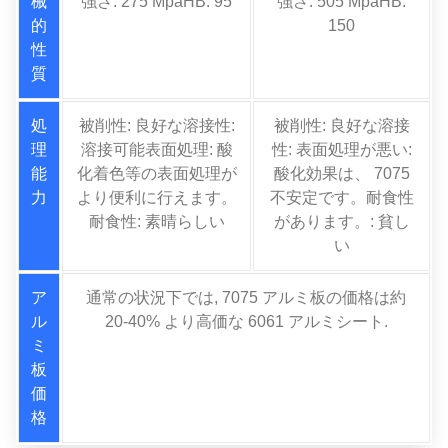
械
強さ: 275 MpaHB: 95
強さ: 505 MpaHB:
的
150
性
質
処
被削性: 良好な溶接性:
被削性: 良好な溶接
理
溶接可能表面処理: 酸
性: 表面処理が悪い:
能
化着色等の表面処理が
酸化効果は、 7075
力
より便利に行えます。
不安定です。耐食性
耐食性: 素晴らしい
があります。: 貧し
い
ア
通常の状況下では, 7075 アルミ板の価格は約
ル
20-40% より高価な 6061 アルミシート.
ミ
板
価
格