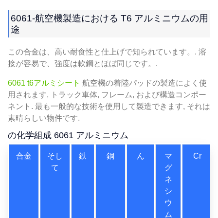
6061-航空機製造における T6 アルミニウムの用
途
この合金は、高い耐食性と仕上げで知られています。. 溶
接が容易で、強度は軟鋼とほぼ同じです。.
6061 t6アルミシート
航空機の着陸パッドの製造によく使
用されます, トラック車体, フレーム, および構造コンポー
ネント. 最も一般的な技術を使用して製造できます, それは
素晴らしい物件です.
の化学組成 6061 アルミニウム
合金
そし
鉄
銅
ん
マ
Cr
て
グ
ネ
シ
ウ
ム