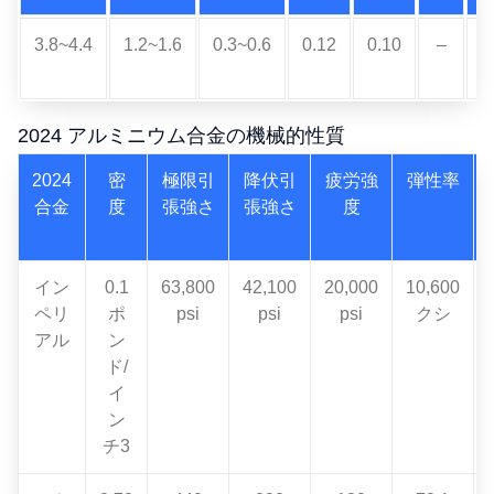
3.8~4.4
1.2~1.6
0.3~0.6
0.12
0.10
–
0
2024 アルミニウム合金の機械的性質
2024
密
極限引
降伏引
疲労強
弾性率
合金
度
張強さ
張強さ
度
イン
0.1
63,800
42,100
20,000
10,600
ペリ
ポ
psi
psi
psi
クシ
アル
ン
ド/
イ
ン
チ3