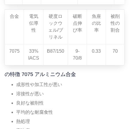
合金
電気
硬度ロ
破断
魚座
被削
伝導
ックウ
点伸
の比
性の
性
ェル/ブ
び率
率
割合
リネル
7075
33%
B87/150
9-
0.33
70
IACS
70/8
の特徴 7075 アルミニウム合金
成形性や加工性が悪い
溶接性が悪い
良好な被削性
平均的な耐腐食性
熱処理