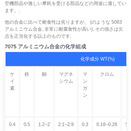
空機部品や激しい摩耗を受ける部品などの用途に適してい
ます。.
他の合金に比べて耐食性は劣りますが、 (のような 5083
アルミニウム合金, 非常に耐腐食性が高い), その強さは欠
点を正当化する以上のものです.
7075 アルミニウム合金の化学組成
化学成分 WT(%)
ケ
鉄
銅
マグネ
マ
クロム
イ
シウム
ン
素
ガ
ン
0.4
0.5
1.2~2
2.1~2.9
0.3
0.18~0.28
5.