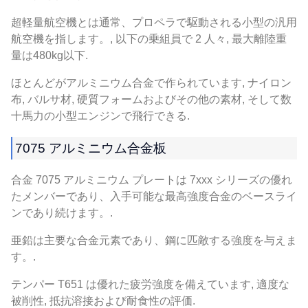
超軽量航空機とは通常、プロペラで駆動される小型の汎用
航空機を指します。, 以下の乗組員で 2 人々, 最大離陸重
量は480kg以下.
ほとんどがアルミニウム合金で作られています, ナイロン
布, バルサ材, 硬質フォームおよびその他の素材, そして数
十馬力の小型エンジンで飛行できる.
7075 アルミニウム合金板
合金 7075 アルミニウム プレートは 7xxx シリーズの優れ
たメンバーであり、入手可能な最高強度合金のベースライ
ンであり続けます。.
亜鉛は主要な合金元素であり、鋼に匹敵する強度を与えま
す。.
テンパー T651 は優れた疲労強度を備えています, 適度な
被削性, 抵抗溶接および耐食性の評価.