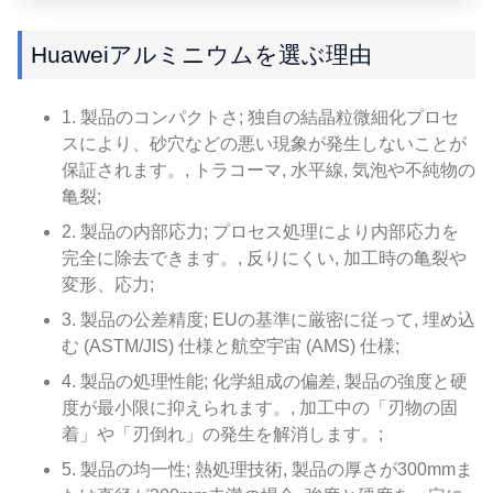
Huaweiアルミニウムを選ぶ理由
1. 製品のコンパクトさ; 独自の結晶粒微細化プロセ
スにより、砂穴などの悪い現象が発生しないことが
保証されます。, トラコーマ, 水平線, 気泡や不純物の
亀裂;
2. 製品の内部応力; プロセス処理により内部応力を
完全に除去できます。, 反りにくい, 加工時の亀裂や
変形、応力;
3. 製品の公差精度; EUの基準に厳密に従って, 埋め込
む (ASTM/JIS) 仕様と航空宇宙 (AMS) 仕様;
4. 製品の処理性能; 化学組成の偏差, 製品の強度と硬
度が最小限に抑えられます。, 加工中の「刃物の固
着」や「刃倒れ」の発生を解消します。;
5. 製品の均一性; 熱処理技術, 製品の厚さが300mmま