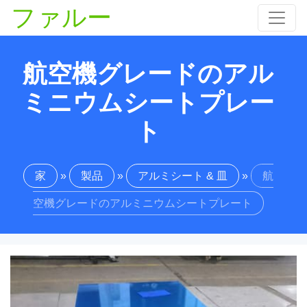
ファルー
航空機グレードのアル
ミニウムシートプレー
ト
家
»
製品
»
アルミシート & 皿
»
航
空機グレードのアルミニウムシートプレート