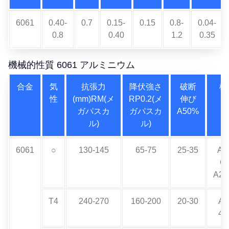
6061
0.40-
0.7
0.15-
0.15
0.8-
0.04-
0.8
0.40
1.2
0.35
機械的性質 6061 アルミニウム
合金
気
抗張力
降伏強さ
破断
標
性
(mm)RM(メ
RP0.2(メ
伸び
ガパスカ
ガパスカ
A50%
ル)
ル)
6061
○
130-145
65-75
25-35
AM
Q
A25
T4
240-270
160-200
20-30
A
40