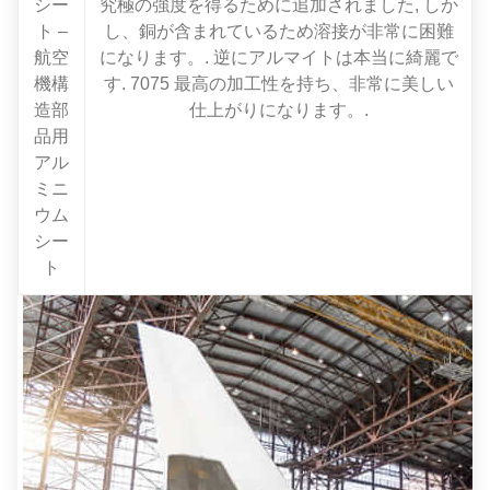
シー
究極の強度を得るために追加されました, しか
ト –
し、銅が含まれているため溶接が非常に困難
航空
になります。. 逆にアルマイトは本当に綺麗で
機構
す. 7075 最高の加工性を持ち、非常に美しい
造部
仕上がりになります。.
品用
アル
ミニ
ウム
シー
ト