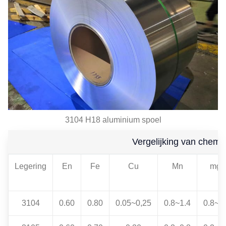
3104 H18 aluminium spoel
Vergelijking van chemi
Legering
En
Fe
Cu
Mn
mgr
3104
0.60
0.80
0.05~0,25
0.8~1.4
0.8~1