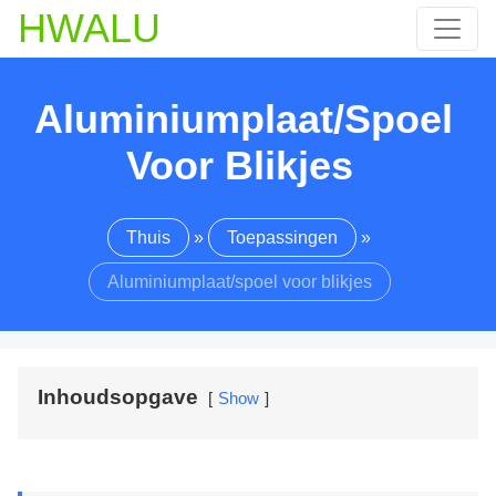
HWALU
Aluminiumplaat/spoel
Voor Blikjes
Thuis
»
Toepassingen
»
Aluminiumplaat/spoel voor blikjes
Inhoudsopgave
Show