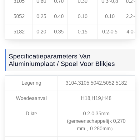
3105
0.60
0.70
0.30
0.3~0,8
0.2~0
5052
0.25
0.40
0.10
0.10
2.2~2
5182
0.20
0.35
0.15
0.2-0.5
4.0-5.
Specificatieparameters Van
Aluminiumplaat / Spoel Voor Blikjes
Legering
3104,3105,5042,5052,5182
Woedeaanval
H18,H19,H48
Dikte
0.2-0.35mm
(gemeenschappelijk 0,270
mm，0.280mm）