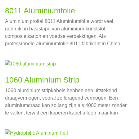
8011 Aluminiumfolie
Aluminium profiel 8011 Aluminiumfolie wordt veel
gebruikt in basistape van aluminium-kunststof
composietkarton en voedselverpakkingen. Als
professionele aluminiumfolie 8011 fabrikant in China,
Huawei Aluminium heeft een grote 8011 aluminiumfolie
productie-apparaat en heeft zich meer dan
geaccumuleerd 20 Jarenlange rijke ervaring in de
productie van aluminiumfolie en bekwame
1060 Aluminium Strip
verwerkingstechnologie.
1060 aluminium stripkabels hebben een uitstekend
draagvermogen, vooral zelfdragend vermogen. Een
aluminiumdraad kan zo lang zijn als 4000 meter zonder
te vallen, terwijl een koperen kabel alleen maar kan
reiken 2750 meter.