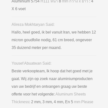
Aluminium 5754
H111 หนา
8
mm กว้าง x ยาว
: 4
X 6 voet
Alireza Mokhtaryan Said:
Hallo, heel goed, ik bel vanuit Iran, we hebben 12
micron goudfolie nodig, 61 cm breed, ongeveer
35 duizend meter per maand.
Yousef Abuatwan Said:
Beste verkoopteam, Ik hoop dat het goed met je
gaat. Wij zijn op zoek naar aluminiumproducten
van uw bedrijf en ontvangen graag uw beste
offerte voor het volgende:
Aluminum Sheets
Thickness
: 2 mm, 3 mm, 4 mm, En 5
mm Please