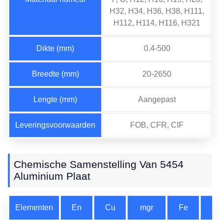
H32, H34, H36, H38, H111,
H112, H114, H116, H321
Dikte (mm)
0.4-500
Breedte (mm)
20-2650
Lengte (mm)
Aangepast
Leveringsvoorwaarden
FOB, CFR, CIF
Chemische Samenstelling Van 5454
Aluminium Plaat
Elementen
En
Cu
mgr
Fe