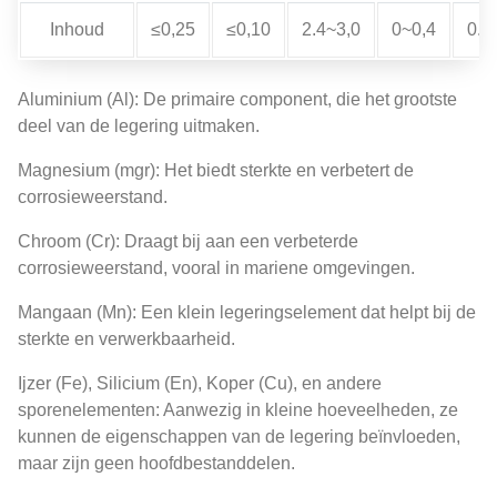
Inhoud
≤0,25
≤0,10
2.4~3,0
0~0,4
0.5
Aluminium (Al): De primaire component, die het grootste
deel van de legering uitmaken.
Magnesium (mgr): Het biedt sterkte en verbetert de
corrosieweerstand.
Chroom (Cr): Draagt ​​bij aan een verbeterde
corrosieweerstand, vooral in mariene omgevingen.
Mangaan (Mn): Een klein legeringselement dat helpt bij de
sterkte en verwerkbaarheid.
Ijzer (Fe), Silicium (En), Koper (Cu), en andere
sporenelementen: Aanwezig in kleine hoeveelheden, ze
kunnen de eigenschappen van de legering beïnvloeden,
maar zijn geen hoofdbestanddelen.