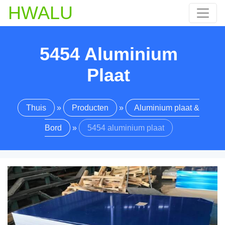
HWALU
5454 Aluminium
Plaat
Thuis
»
Producten
»
Aluminium plaat &
Bord
»
5454 aluminium plaat