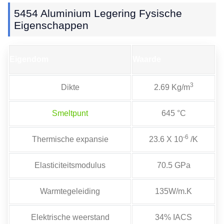
5454 Aluminium Legering Fysische
Eigenschappen
Eigendom
Waarde
3
Dikte
2.69 Kg/m
Smeltpunt
645 °C
-6
Thermische expansie
23.6 X 10
/K
Elasticiteitsmodulus
70.5 GPa
Warmtegeleiding
135W/m.K
Elektrische weerstand
34% IACS