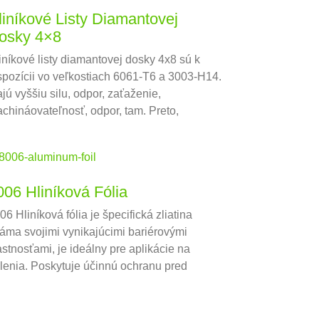
liníkové Listy Diamantovej
osky 4×8
iníkové listy diamantovej dosky 4x8 sú k
spozícii vo veľkostiach 6061-T6 a 3003-H14.
jú vyššiu silu, odpor, zaťaženie,
chináovateľnosť, odpor, tam. Preto,
pulárne vo výstavbe, výroba, vozidlá, lode a
zne polia.
006 Hliníková Fólia
06 Hliníková fólia je špecifická zliatina
áma svojimi vynikajúcimi bariérovými
astnosťami, je ideálny pre aplikácie na
lenia. Poskytuje účinnú ochranu pred
hkosťou, osvetlenie, a kyslík, Pomoc pri
chovaní čerstvosti a kvality potravinových
robkov.