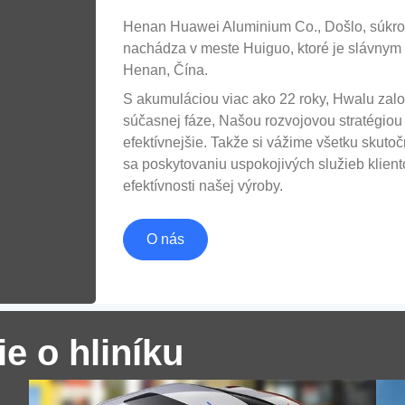
Henan Huawei Aluminium Co., Došlo, súkro
nachádza v meste Huiguo, ktoré je slávnym
Henan, Čína.
S akumuláciou viac ako 22 roky, Hwalu zalo
súčasnej fáze, Našou rozvojovou stratégio
efektívnejšie. Takže si vážime všetku skut
sa poskytovaniu uspokojivých služieb kliento
Hliníkový list pre auto
efektívnosti našej výroby.
Ako reprezentatívny materiál automobilového
O nás
ľahkého, Hliník sa stal kľúčovou surovinou
pre vývoj automobilového priemyslu, aby sa
znížila hmotnosť tela automobilu.
ie o hliníku
Ka