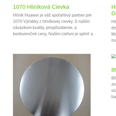
1070 Hliníková Cievka
H
D
Hliník Huawei je váš spoľahlivý partner pre
1070 Výrobky z hliníkovej cievky. S naším
Hl
záväzkom kvality, prispôsobenie, a
di
konkurenčné ceny, Naším cieľom je splniť a
Ma
prekročiť vaše očakávania.
ma
Po
rô
8
80
zn
vl
ba
vl
za
vý