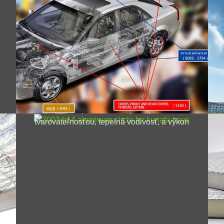
se
3003 Hliníkový kruh H14 pre
podnosy Sayfa | Potravinárskej
kvality & Vysoký výkon
Premium 3003 Hliníkový kruh H14 pre
podnosy kunafa – s vynikajúcou
tvarovateľnosťou, tepelná vodivosť, a výkon
bezpečný pre potraviny pre profesionálne
pečenie.