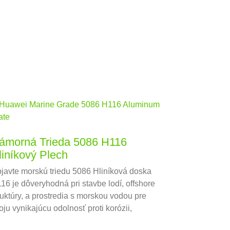
ámorná Trieda 5086 H116
liníkový Plech
javte morskú triedu 5086 Hliníková doska
16 je dôveryhodná pri stavbe lodí, offshore
ruktúry, a prostredia s morskou vodou pre
oju vynikajúcu odolnosť proti korózii,
árateľnosť, a silu.