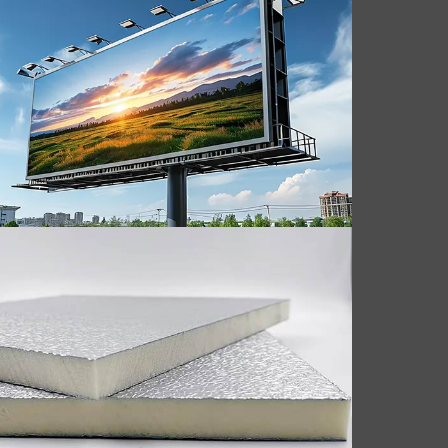
ndvičové panely
Objavte výhody brúsenej hliníkovej fólie pre
PU sendvičové panely. Zvýšte izoláciu,
trvanlivosť, a estetiku. Preskúmajte naše
prémiové riešenia ešte dnes.