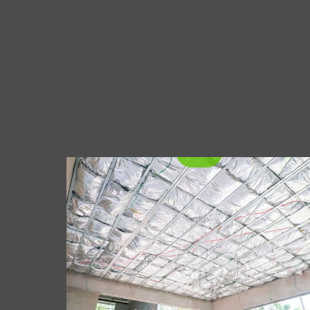
hrúbkou 140-160 mikróny, Špeciálne
Objavte základné vlastnosti hliníkovej
navrhnuté pre studené pečiatky.
izolačnej fólie, vrátane jeho výrobného
procesu, fyzické vlastnosti, a rozmanité
aplikácie v stavebníctve, priemysel, a
preprava. Dozviete sa, ako tento inovatívny
materiál zvyšuje energetickú účinnosť a
udržateľnosť v rôznych odvetviach.