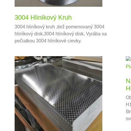
3004 Hliníkový Kruh
3004 hliníkový kruh ,tiež pomenovaný 3004
hliníkový disk,3004 hliníkový disk, Vyrába sa
pečiatkou 3004 hliníkové cievky.
N
H
Ob
H1
št
sv
zv