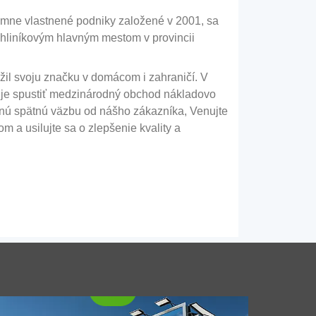
mne vlastnené podniky založené v 2001, sa
 hliníkovým hlavným mestom v provincii
žil svoju značku v domácom i zahraničí. V
u je spustiť medzinárodný obchod nákladovo
Hliníkové plechy na reklamu
očnú spätnú väzbu od nášho zákazníka, Venujte
m a usilujte sa o zlepšenie kvality a
Hliníkové plechy na reklamu ponúkajú
vynikajúcu kombináciu odolnosti, estetická
príťažlivosť, a všestrannosť. Ich vysoká
odrazivosť, odolnosť voči počasiu, a
schopnosť tvarovania do rôznych tvarov ich
robí ideálnymi pre vnútorné aj vonkajšie
aplikácie.
rtáčovaná hliníková fólia pre PU