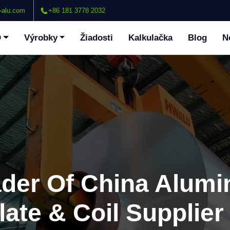
-alu.com
+86 181 3778 2032
O
Výrobky
Žiadosti
Kalkulačka
Blog
N
ader Of China Alum
late & Coil Supplier