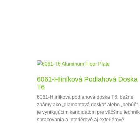
6061-Hliníková Podlahová Doska
T6
6061-Hliníková podlahová doska T6, bežne
známy ako „diamantová doska“ alebo „behúň“,
je vynikajúcim kandidátom pre väčšinu techník
spracovania a interiérové ​​aj exteriérové ​​
aplikácie.