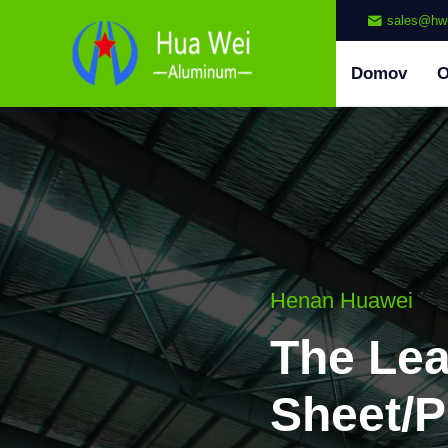
sales@hw
Domov
Henan Huawei
The Le
Sheet/P