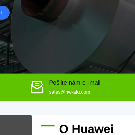
u
Pošlite nám e -mail
sales@hw-alu.com
O Huawei