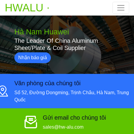
HWALU ·
Hà Nam Huawei
The Leader Of China Aluminum
Sheet/Plate & Coil Supplier
Nhận báo giá
Văn phòng của chúng tôi
Số 52, Đường Dongming, Trịnh Châu, Hà Nam, Trung
Quốc
Gửi email cho chúng tôi
sales@hw-alu.com