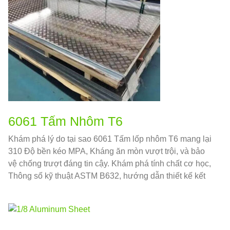
6061 Tấm Nhôm T6
Khám phá lý do tại sao 6061 Tấm lốp nhôm T6 mang lại
310 Độ bền kéo MPA, Kháng ăn mòn vượt trội, và bảo
vệ chống trượt đáng tin cậy. Khám phá tính chất cơ học,
Thông số kỹ thuật ASTM B632, hướng dẫn thiết kế kết
cấu, và các phương pháp hay nhất về chế tạo - tất cả
trong một tài liệu tham khảo chính thống.