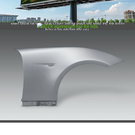
Tìm hiểu mọi thứ về 8079 Lá nhôm cho nắp đậy từ
khoa học vật liệu đến các ứng dụng thực tế đảm bảo
bạn đưa ra các lựa chọn sáng suốt để bảo vệ và trình
bày sản phẩm tối ưu.