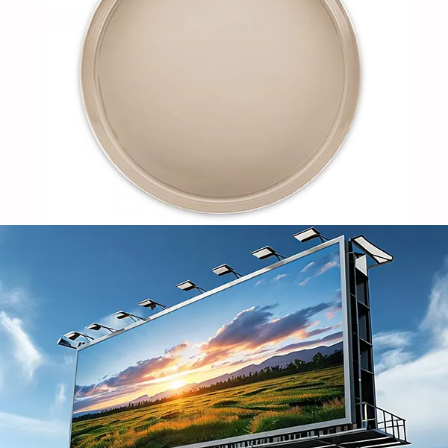
Tấm nhôm cho quảng cáo cung cấp sự kết hợp tuyệt
vời của độ bền, khiếu thẩm mỹ, và tính linh hoạt. Độ
phản xạ cao của họ, Khả năng chống thời tiết, Và khả
năng được hình thành thành nhiều hình dạng khác
nhau khiến chúng trở nên lý tưởng cho cả các ứng
dụng trong nhà và ngoài trời.
Tấm nhôm cho chắn bùn ô tô
Chắn bùn ô tô (còn được gọi là tấm lá hoặc tấm chắn
bùn) là bộ phận quan trọng của ngoại thất xe. Chức
năng chính của chúng là che bánh xe và bảo vệ thân
8079 lá nhôm cho nắp
xe khỏi bùn bắn vào, Nước, cát, và các đồ vật khác.