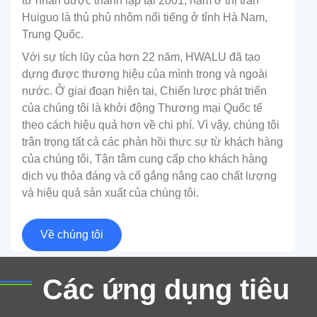
tư nhân được thành lập tại 2001, nằm ở thị trấn
Huiguo là thủ phủ nhôm nổi tiếng ở tỉnh Hà Nam,
Trung Quốc.
Với sự tích lũy của hơn 22 năm, HWALU đã tạo
dựng được thương hiệu của mình trong và ngoài
nước. Ở giai đoạn hiện tại, Chiến lược phát triển
của chúng tôi là khởi động Thương mại Quốc tế
theo cách hiệu quả hơn về chi phí. Vì vậy, chúng tôi
trân trọng tất cả các phản hồi thực sự từ khách hàng
của chúng tôi, Tận tâm cung cấp cho khách hàng
dịch vụ thỏa đáng và cố gắng nâng cao chất lượng
Giấy nhôm đóng gói dược phẩm
và hiệu quả sản xuất của chúng tôi.
Giấy nhôm bao bì dược phẩm là loại giấy nhôm dùng
Về chúng tôi
để đóng gói các sản phẩm dược phẩm khác nhau
như máy tính bảng, viên nang, thuốc, và bột.
Các ứng dụng tiêu