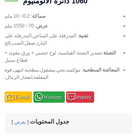
1060 دائرة الألومنيوم
سماكة
: 0.2~ 10 ملم
عرض
: 70~ 1550 ملم
تقنية
: المدرفلة على الساخن,المدرفلة على
البارد,صقل,الصب,إلخ
التعبئة
:تصدير التعبئة القياسية, لوح خشبي + ورق مقوى +
قطاع ستيل
المعالجة السطحية
: مؤكسد,نحي,مصقول,مطحنة انتهى,قوة
المغلفة,انفجار الرمال.
E-mail
Wtatsapp
Inquiry
جدول المحتويات
يعرض