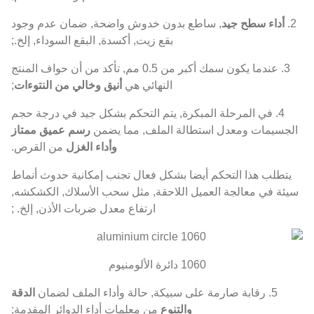
2.
أداء سطح جيد
, ساطع بدون خدوش واضحة, ضمان عدم وجود
بقع زيت, أكسدة, البقع السوداء, إلخ.;
3. عندما يكون سمك أكبر من 0.5 مم, تأكد من أن حواف المنتج
النهائي هي
أنيق وخالي من النتوءات
;
4. في المرحلة المبكرة, يتم التحكم بشكل جيد في درجة حجم
الجسيمات ومعدل استطالة الملف, مما يضمن
رسم عميق ممتاز
وأداء الغزل
من القرص.
يتطلب هذا التحكم أيضا بشكل فعال تجنب إمكانية حدوث أنماط
سيئة في معالجة العميل اللاحقة, مثل سحب الأسلاك, الكشكشه,
ارتفاع معدل ضربات الأذن, إلخ. ;
1060 دائرة الألومنيوم
5. رقابة صارمة على سبيكة, حالة وأداء الملف لضمان
الدقة
والتنوع
من معلمات أداء الدوائر المقدمة;