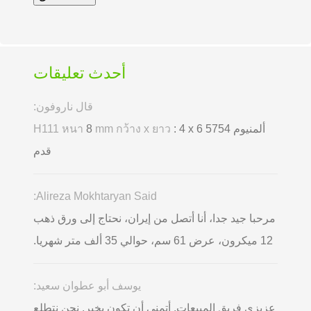
أحدث تعليقات
قال ناروفون:
ألمنيوم 5754
: 4 x 6
mm กว้าง x ยาว
8
H111 หนา
قدم
Alireza Mokhtaryan Said:
مرحبا جيد جدا، أنا أتصل من إيران، نحتاج إلى ورق ذهب
12 ميكرون، عرض 61 سم، حوالي 35 ألف متر شهريا.
يوسف أبو عطوان سعيد:
عزيزي فريق المبيعات, أتمنى أن تكون بخير. نحن نتطلع