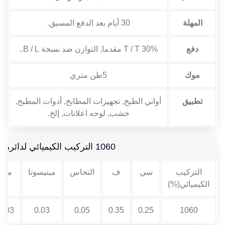
المهلة
30 أيام بعد الدفع المسبق.
دفع
30% T / T مقدما, التوازن ضد نسخة B / L..
موك
5طن متري
تطبيق
أواني الطبخ, تجهيزات المطابخ, أدوات المطبخ,
خشب, لوحه اعلانات, إلخ.
1060 التركيب الكيميائي لدائرة الألومنيوم
التركيب
سي
ف
النحاس
مينيسوتا
ملغ
الكيميائي(%)
0.03
0.03
0.05
0.35
0.25
1060