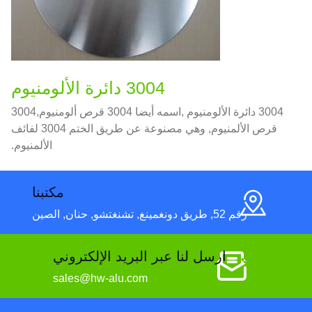
3004 دائرة الألومنيوم
3004 دائرة الألومنيوم ,اسمه أيضا 3004 قرص ألومنيوم,3004
قرص الألمنيوم, وهي مصنوعة عن طريق الختم 3004 لفائف
الألمنيوم.
مكتبنا
رقم 52, طريق دونغمينغ, تشنغتشو, حنان, الصين
ارسل لنا عبر البريد الإلكتروني
sales@hw-alu.com