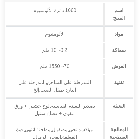
اسم
1060 دائرة الألومنيوم
المنتج
مواد
الألومنيوم
سماكة
0.2~ 10 ملم
العرض
70~ 1550 ملم
تقنية
المدرفلة على الساخن,المدرفلة على
البارد,صقل,الصب,إلخ
التعبئة
تصدير التعبئة القياسية:لوح خشبي + ورق
مقوى + قطاع ستيل
المعالجة
مؤكسد,نحي,مصقول,مطحنة انتهى,قوة
السطحية
المغلفة,انفجار الرمال.