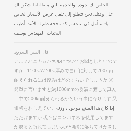
الخاص بك, جودة, والخدمة تلبي متطلباتنا. شكرا لك
على وقتك. نحن نتطلع إلى تلقي عرض الأسعار الخاص
بك ونأمل في بناء شراكة ناجحة طويلة الأمد. أطيب
التحيات, المهندس يوسف
قال التنين السريع:
アルミハニカムパネルについてお聞きしたいので
すが L1500×W700×厚みで曲げに対して200kgg
耐えられるには厚みはどのくらいでしょうか ※
簡単に言いますと約1000mmの側溝に渡して真ん
、
中で200kg耐えられるかという事になります 又
إذا كان هذا المنتج موجودا، وزنه、
価格をおしえてい
ただけますか 現在はコンパネ板を使用してます
が腐ると折れてしまい人が側溝に落ちてけがをし