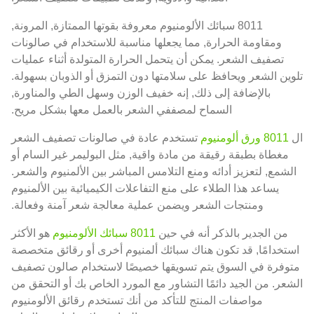
8011 سبائك الألومنيوم معروفة بقوتها الممتازة, المرونة,
ومقاومة الحرارة, مما يجعلها مناسبة للاستخدام في صالونات
تصفيف الشعر. يمكن أن يتحمل الحرارة المتولدة أثناء عمليات
تلوين الشعر ويحافظ على سلامتها دون التمزق أو الذوبان بسهولة.
بالإضافة إلى ذلك, إنه خفيف الوزن وسهل الطي والمناورة,
السماح لمصففي الشعر بالعمل معها بشكل مريح.
ال
8011 ورق ألومنيوم
تستخدم عادة في صالونات تصفيف الشعر
مغطاة بطبقة رقيقة من مادة واقية, مثل البوليمر غير السام أو
الشمع, لتعزيز أدائه ومنع التلامس المباشر بين الألمنيوم والشعر.
يساعد هذا الطلاء على منع التفاعلات الكيميائية بين الألمنيوم
ومنتجات الشعر ويضمن عملية معالجة شعر آمنة وفعالة.
من الجدير بالذكر أنه في حين
8011 سبائك الألومنيوم
هو الأكثر
استخدامًا, قد تكون هناك سبائك ألمنيوم أخرى أو رقائق متخصصة
متوفرة في السوق يتم تسويقها خصيصًا لاستخدام صالون تصفيف
الشعر. من الجيد دائمًا التشاور مع المورد الخاص بك أو التحقق من
مواصفات المنتج للتأكد من أنك تستخدم رقائق الألومنيوم