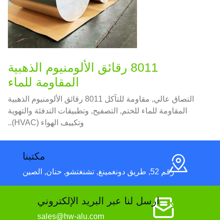
8011 رقائق الألومنيوم الذهبية
المقاومة للماء
التصاق عالي, مقاومة للتآكل 8011 رقائق الألومنيوم الذهبية
المقاومة للماء للختم, التصفيح, وتطبيقات التدفئة والتهوية
وتكييف الهواء (HVAC)..
مكتبنا
رقم 52, طريق دونغمينغ, تشنغتشو, حنان, الصين
ارسل لنا عبر البريد الإلكتروني
sales@hw-alu.com