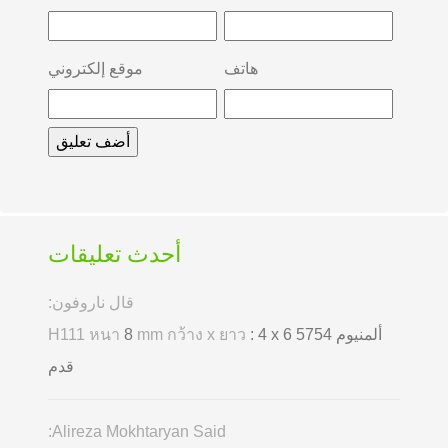
هاتف
موقع إلكتروني
أحدث تعليقات
قال ناروفون:
ألمنيوم 5754
: 4 x 6
mm กว้าง x ยาว
8
H111 หนา
قدم
Alireza Mokhtaryan Said: