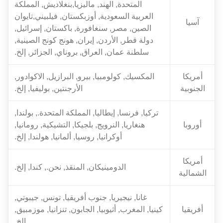
المتحدة, الهند, ماليزيا,بنغلاديش, المملكة
العربية السعودية, أوزبكستان, فيلبيني,تايوان
آسيا
الصين, مصر, سنغافورة, باكستان, إسرائيل,
دولة قطر, الأردن, إيران, هونج كونج الصينية,
سلطنة عمان, العراق, بروناي, الجزائر, إلخ.
أمريكا
المكسيك, كولومبيا, بيرو, البرازيل, الاكوادور,
الجنوبية
الأرجنتين, بوليفيا, إلخ.
تركيا, فرنسا, إيطاليا, المملكة المتحدة., بولندا,
أوروبا
هنغاريا, النرويج, بلجيكا, التشيكية, رومانيا,
أوكرانيا, روسيا, ألمانيا, هولندا, إلخ.
أمريكا
الدومينيكان, المنقذ, نحن., كندا, إلخ.
الشمالية
غانا, نيجيريا, جنوب أفريقيا, تونس, جيبوتي,
أفريقيا
كينيا, المغرب, أثيوبيا, الجابون, تنزانيا, موزمبيق,
إلخ.