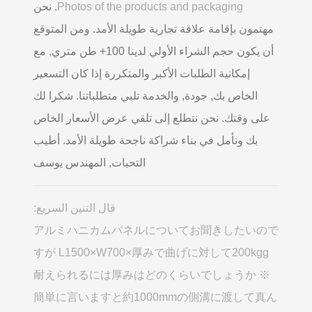
Photos of the products and packaging
. نحن
مهتمون بإقامة علاقة تجارية طويلة الأمد. ومن المتوقع
أن يكون حجم الشراء الأولي لدينا 100+ طن متري, مع
إمكانية الطلبات الأكبر والمتكررة إذا كان التسعير
الخاص بك, جودة, والخدمة تلبي متطلباتنا. شكرا لك
على وقتك. نحن نتطلع إلى تلقي عرض الأسعار الخاص
بك ونأمل في بناء شراكة ناجحة طويلة الأمد. أطيب
التحيات, المهندس يوسف
قال التنين السريع:
アルミハニカムパネルについてお聞きしたいので
すが L1500×W700×厚みで曲げに対して200kgg
耐えられるには厚みはどのくらいでしょうか ※
簡単に言いますと約1000mmの側溝に渡して真ん