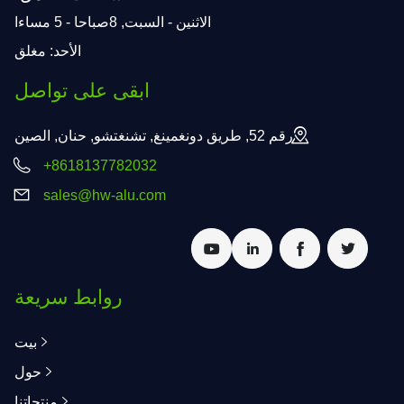
الاثنين - السبت, 8صباحا - 5 مساءا
الأحد: مغلق
ابقى على تواصل
رقم 52, طريق دونغمينغ, تشنغتشو, حنان, الصين
+8618137782032
sales@hw-alu.com
روابط سريعة
بيت
حول
منتجاتنا