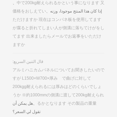
、
中で200kg耐えられるかという事になります 又
إذا كان هذا المنتج موجودا، وزنه、
価格をおしえてい
ただけますか 現在はコンパネ板を使用してます
が腐ると折れてしまい人が側溝に落ちてけがをし
てます 出来ましたらメールでお返事をいただけ
ますか
قال التنين السريع:
アルミハニカムパネルについてお聞きしたいので
すが L1500×W700×厚み で曲げに対して
200kgg耐えられるには厚みはどのくらいでしょ
うか ※約1000mmの側溝に渡して200kg耐えられ
るかとなります その製品の重量
、هل يمكن أن
تقول لي السعر؟