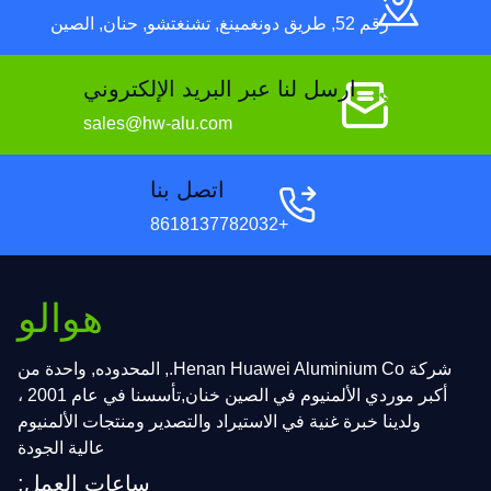
رقم 52, طريق دونغمينغ, تشنغتشو, حنان, الصين
ارسل لنا عبر البريد الإلكتروني
sales@hw-alu.com
اتصل بنا
+8618137782032
هوالو
شركة Henan Huawei Aluminium Co., المحدوده, واحدة من
أكبر موردي الألمنيوم في الصين خنان,تأسسنا في عام 2001 ،
ولدينا خبرة غنية في الاستيراد والتصدير ومنتجات الألمنيوم
عالية الجودة
ساعات العمل: