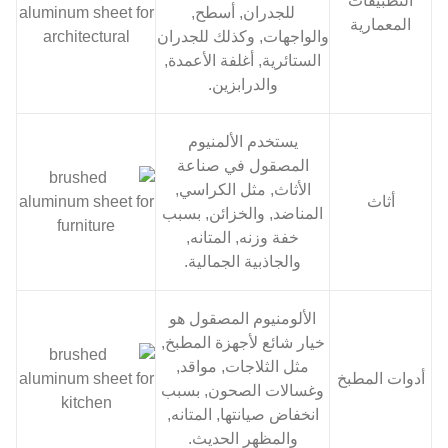
التطبيقات
للجدران, أسطح,
المعمارية
والواجهات, وكذلك للجدران
الستائرية, أغلفة الأعمدة,
والدرابزين.
يستخدم الألمنيوم
المصقول في صناعة
الأثاث, مثل الكراسي,
أثاث
المناضد, والخزائن, بسبب
خفة وزنه, المتانه,
والجاذبية الجمالية.
الألومنيوم المصقول هو
خيار شائع لأجهزة المطبخ,
مثل الثلاجات, مواقد,
أدوات المطبخ
وغسالات الصحون, بسبب
انخفاض صيانتها, المتانه,
والمظهر الحديث.