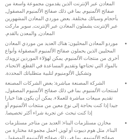
المعادن عبر الإنترنت الذين يقدمون مجموعة واسعة من
صفائح الألمنيوم, بما في ذلك صفائح الألمنيوم المصقول,
بأحجام وسبائك مختلفة. بعض موردي المعادن المشهورين
عبر الإنترنت يشملون المعادن عبر الإنترنت, سوبر ماركت
المعادن, والمعدن بالقدم.
موردو المعادن المحليون: هناك العديد من موردي المعادن
المحليين الذين يحملون صفائح الألمنيوم المصقولة وأنواع
أخرى من منتجات الألمنيوم. يمكن لهؤلاء الموردين تزويدك
بالمواد التي تحتاجها وتقديم المساعدة في القطع, الانحناء,
وتشكيل الألومنيوم لتلبية متطلباتك المحددة.
الشركة المصنعة مباشرة: بعض الشركات المصنعة
لمنتجات الألمنيوم, بما في ذلك صفائح الألمنيوم المصقول,
تقديم مبيعات مباشرة للعملاء. يمكن أن يكون هذا خيارا
جيدا إذا كنت بحاجة إلى نوع معين من منتجات الألمنيوم أو
إذا كنت تبحث عن تجربة شراء أكثر تخصيصا.
مخازن مستلزمات البناء: العديد من متاجر مستلزمات
البناء, مثل هوم ديبوت أو لويز, احمل مجموعة مختارة من
صفائح الألمنيوم, بما في ذلك صفائح الألمنيوم المصقول,