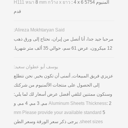
ألمنيوم 5754
: 4 x 6
mm กว้าง x ยาว
8
H111 หนา
قدم
Alireza Mokhtaryan Said:
مرحبا جيد جدا، أنا أتصل من إيران، نحتاج إلى ورق ذهب
12 ميكرون، عرض 61 سم، حوالي 35 ألف متر شهريا.
يوسف أبو عطوان سعيد:
عزيزي فريق المبيعات, أتمنى أن تكون بخير. نحن نتطلع
إلى الحصول على منتجات الألمنيوم من شركتك
وسنكون ممتنين لتلقي أفضل عرض أسعار لك لما يلي:
Aluminum Sheets Thickness
: 2 مم, 3 مم, 4 مم, و
mm Please provide your available standard
5
sheet sizes
. يرجى ذكر سعر الورقة وسعر الطن