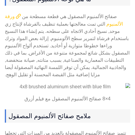
صفائح الألمنيوم المصقول هي قطعة مسطحة من
ورقة
الألمنيوم
التي تمت معالجتها بعملية تنظيف بالفرشاة لإنتاج زي
موحد, نسيج أحادي الاتجاه على سطحه. يتم إنشاء هذا النسيج
باستخدام فرشاة لتمرير سطح الألومنيوم, إزالة بعض المواد وترك
وراءها خطوطا متوازية أو أخاديد. تستخدم ألواح الألمنيوم
المصقول بشكل شائع لمجموعة متنوعة من الأغراض, بما في ذلك
التطبيقات المعمارية والصناعية, بسبب متانته, صيانة منخفضة,
والجاذبية الجمالية. يمكن أن توفر اللمسة النهائية المصقولة أيضا
مزايا إضافية مثل القبضة المحسنة أو تقليل الوهج.
4×8 صفائح الألمنيوم المصقول مع فيلم أزرق
ملامح صفائح الألمنيوم المصقول
تتميز صفائح الألمنيوم المصقولة بالعديد من الميزات التي تجعلها