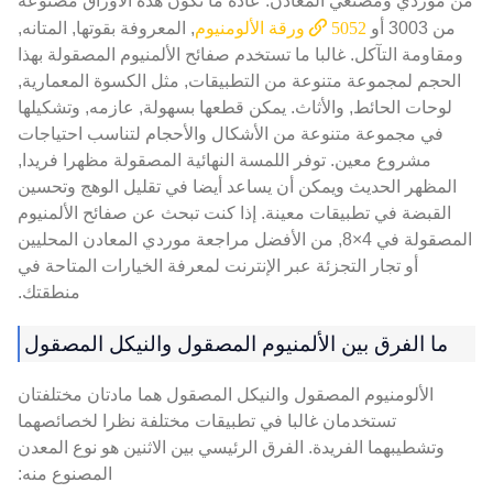
من موردي ومصنعي المعادن. عادة ما تكون هذه الأوراق مصنوعة
من 3003 أو
5052 ورقة الألومنيوم
, المعروفة بقوتها, المتانه,
ومقاومة التآكل. غالبا ما تستخدم صفائح الألمنيوم المصقولة بهذا
الحجم لمجموعة متنوعة من التطبيقات, مثل الكسوة المعمارية,
لوحات الحائط, والأثاث. يمكن قطعها بسهولة, عازمه, وتشكيلها
في مجموعة متنوعة من الأشكال والأحجام لتناسب احتياجات
مشروع معين. توفر اللمسة النهائية المصقولة مظهرا فريدا,
المظهر الحديث ويمكن أن يساعد أيضا في تقليل الوهج وتحسين
القبضة في تطبيقات معينة. إذا كنت تبحث عن صفائح الألمنيوم
المصقولة في 4×8, من الأفضل مراجعة موردي المعادن المحليين
أو تجار التجزئة عبر الإنترنت لمعرفة الخيارات المتاحة في
منطقتك.
ما الفرق بين الألمنيوم المصقول والنيكل المصقول
الألومنيوم المصقول والنيكل المصقول هما مادتان مختلفتان
تستخدمان غالبا في تطبيقات مختلفة نظرا لخصائصهما
وتشطيبهما الفريدة. الفرق الرئيسي بين الاثنين هو نوع المعدن
المصنوع منه: