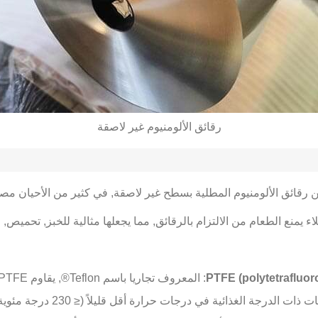
رقائق الألومنيوم غير لاصقة
رقائق الألومنيوم المطلية بسطح غير لاصقة, في كثير من الأحيان مصنو
لاء يمنع الطعام من الالتزام بالرقائق, مما يجعلها مثالية للخبز, تحمي
PTFE (polytetrafluor
: المعروف تجاريا باسم Teflon®, يقاوم PTFE التمسك بحوالي 260 درجة مئوية.
رجة الغذائية في درجات حرارة أقل قليلاً (≤ 230 درجة مئوية) لكن Excel في Easy Cleanup.