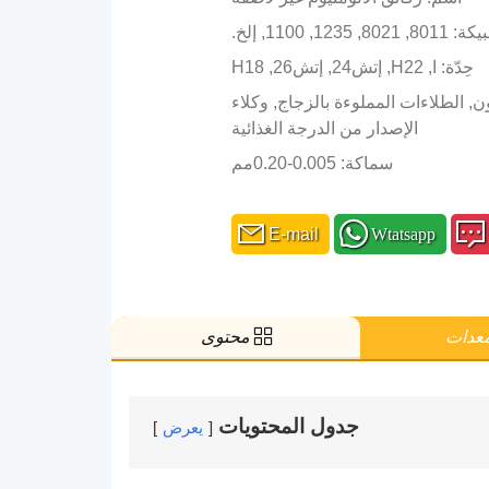
 1235, 1100, إلخ.
حِدّة: ا, H22, إتش24, إتش26, H18
سيليكون, الطلاءات المملوءة بالزجاج, وكلاء
الإصدار من الدرجة الغذائية
سماكة: 0.005-0.20مم
E-mail
Wtatsapp
I
عدات
محتوى
جدول المحتويات
يعرض