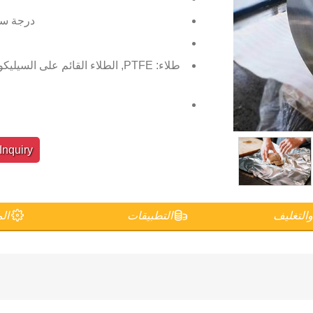
درجة سبيكة: 8011, 8021,
طلاء: PTFE, الطلاء القائم على ال
nquiry
والتغليف
التطبيقات
الم