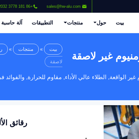
+86 181 3778 2032
sales@hw-alu.com
بيت
حول
منتجات
التطبيقات
آلة حاسبة
بيت
»
منتجات
»
رق
منيوم غير لاصقة
لاصقة
ر الواقعة, الطلاء عالي الأداء, مقاوم للحرارة, والفوائد في 
رقائق الأ