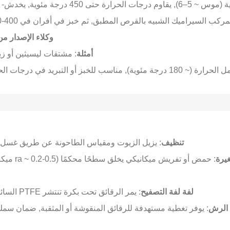
رة حتى 450 درجة مئوية, يخدش- ومقاومة للتآكل.
مركب السيراميك الشبيه بالقرص المطبق, ثم خبز في أفران في 400-450 درجة مئوية.
وكلاء الإصدار من
أمثلة
: مشتقات ليسيثين أو زي
أو التبريد في درجات الحرارة المنخفضة.
تنظيف
: يزيل الزيوت ومقياس الطاحونة عن طريق غسل 
يرة
: حمض أو تفريش ميكانيكي يخلق سطحًا محكمًا (ra ~ 0.2-0.5 ميكرون) لتحسين التصاق الطلاء.
لفة لفة التصفيح
: يمر الرقائق تحت بكرة تنتشر PTFE السائل أو السيليكون بشكل موحد.
 الرش
: يوفر تغطية مستهدفة للرقائق المنقوشة أو المثقبة, ضمان سمك الطبقة 