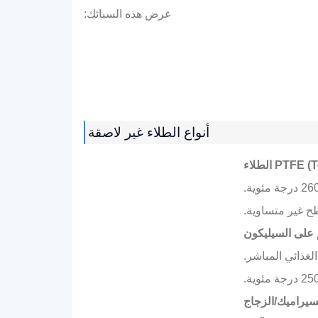
عرض هذه السبائك:
أنواع الطلاء غير لاصقة
PT®) الطلاء
م على السيليكون
لسيراميك/الزجاج