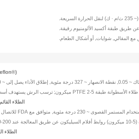
23 ث/م · ك) لنقل الحرارة السريعة.
ن طريق طبقة أكسيد الألومنيوم رقيقة.
ق مع المقالي, شوايات, أو أشكال الطعام.
FE (Teflon
 يصل إلى ~ 260 درجة مئوية.
نة طبقة PTFE 2-5 ميكرون; ترسب الرش يستهدف أسطح غير متساوية.
الطلاء القائ
-250 درجة مئوية.
الطلاء ا