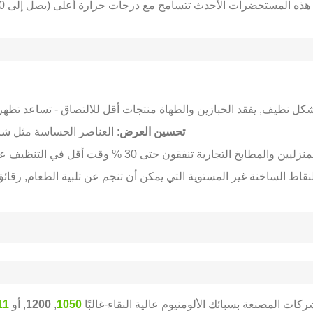
 هذه المستحضرات الأحدث تتسامح مع درجات حرارة أعلى (يصل إلى 450 درجة مئوية) ومقاومة الخدش.
ف, يفقد الخبازين والطهاة منتجات أقل للالتصاق - تساعد تظهر 10-15 % انخفاض في النفايات
تحسين العرض
: العناصر الحساسة مثل شر
لمطابخ التجارية تنفقون حتى 30 % وقت أقل في التنظيف عند استخدام الأسطح غير الواقعة.
نقاط الساخنة غير المستوية التي يمكن أن تنجم عن تلبية الطعام, رقائ
شركات المصنعة بسبائك الألومنيوم عالية النقاء-غالبًا
1050
,
1200
, أو
8011 ور