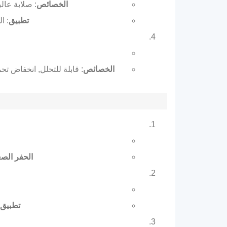
الخصائص
: صلابة عالية (موس ~ 5–6), يقاوم درجات الحرا
تطبيق
: ال
الخصائص
: قابلة للتحلل, انخفاض تحمل الحرارة (~ 180 درجة مئوية), مناسب للخبز 
الحفر الصغ
تطبيق