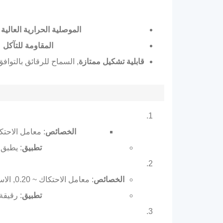
الموصلية الحرارية العالية
(~ 5
المقاومة للتآكل
ع
قابلية تشكيل ممتازة
, السماح للرقائق بالتواف
الخصائص
: معامل الاحتكاك ~ 0.05, نقطة الانصهار ~ 327 درجة مئوية, إطلاق الأداء
تطبيق
: يطبق طلاء الأسطوا
الخصائص
: معامل الاحتكاك ~ 0.20, الاستخدام المستمر القصوى ~ 230 درجة مئوية, متوافق مع FDA للاتصال الغذائي المباشر.
تطبيق
: رقيقة (5-10 ميكرون) روابط أفلام السيليكون عن طريق المعالجة عند 200