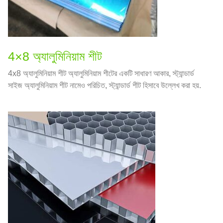
4×8 অ্যালুমিনিয়াম শীট
4x8 অ্যালুমিনিয়াম শীট অ্যালুমিনিয়াম শীটের একটি সাধারণ আকার, স্ট্যান্ডার্ড
সাইজ অ্যালুমিনিয়াম শীট নামেও পরিচিত, স্ট্যান্ডার্ড শীট হিসাবে উল্লেখ করা হয়.