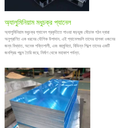
অ্যালুমিনিয়াম মধুচক্র প্যানেল
অ্যালুমিনিয়াম মধুচক্র প্যানেল প্রকৃতিতে পাওয়া ষড়ভুজ মৌচাক গঠন দ্বারা
অনুপ্রাণিত এক ধরনের যৌগিক উপাদান. এই প্যানেলগুলি তাদের হালকা ওজনের
জন্য বিখ্যাত, অনেক শক্তিশালী, এবং বহুমুখিতা, বিভিন্ন শিল্পে তাদের একটি
জনপ্রিয় পছন্দ তৈরি করে, নির্মাণ থেকে মহাকাশ পর্যন্ত.