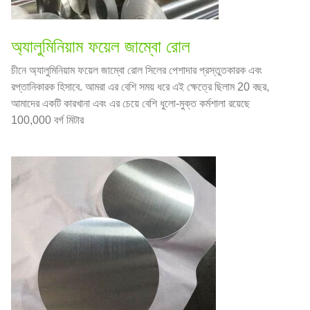
অ্যালুমিনিয়াম ফয়েল জাম্বো রোল
চীনে অ্যালুমিনিয়াম ফয়েল জাম্বো রোল সিলের পেশাদার প্রস্তুতকারক এবং
রপ্তানিকারক হিসাবে. আমরা এর বেশি সময় ধরে এই ক্ষেত্রে ছিলাম 20 বছর,
আমাদের একটি কারখানা এবং এর চেয়ে বেশি ধুলো-মুক্ত কর্মশালা রয়েছে
100,000 বর্গ মিটার