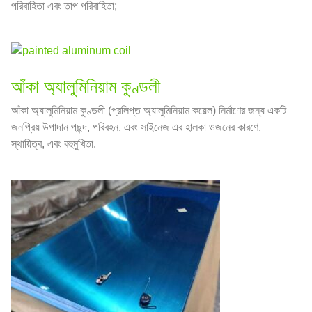
পরিবাহিতা এবং তাপ পরিবাহিতা;
আঁকা অ্যালুমিনিয়াম কুণ্ডলী
আঁকা অ্যালুমিনিয়াম কুণ্ডলী (প্রলিপ্ত অ্যালুমিনিয়াম কয়েল) নির্মাণের জন্য একটি
জনপ্রিয় উপাদান পছন্দ, পরিবহন, এবং সাইনেজ এর হালকা ওজনের কারণে,
স্থায়িত্ব, এবং বহুমুখিতা.