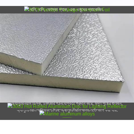
প্রদান করে, পরিষ্কার পৃষ্ঠ গুণমান, এবং জলখাবার জন্য নির্ভরযোগ্য সুরক্ষা,
থলি, থলি, ফোস্কা প্যাক, এবং ওষুধের প্যাকেজিং.
3003 আলো প্রতিফলক জন্য গরম ঘূর্ণিত অ্যালুমিনিয়াম
ডিস্ক | উচ্চ গঠনযোগ্যতা & উজ্জ্বল সমাপ্তি
সামুদ্রিক অ্যালুমিনিয়াম খাদ ধরনের、বৈশিষ্ট্য এবং ব্যবহার
প্রিমিয়াম আবিষ্কার করুন 3003 আলো প্রতিফলক জন্য গরম ঘূর্ণিত
সামুদ্রিক অ্যালুমিনিয়াম খাদগুলিকে বিভিন্ন উত্পাদন প্রক্রিয়া অনুসারে বিকৃত
অ্যালুমিনিয়াম ডিস্ক, চমৎকার গঠনযোগ্যতা প্রদান করে, মসৃণ পৃষ্ঠের গুণমান,
অ্যালুমিনিয়াম খাদ এবং ঢালাই অ্যালুমিনিয়াম খাদগুলিতে ভাগ করা যায়.
এবং প্রতিফলক উত্পাদন জন্য নির্ভরযোগ্য কর্মক্ষমতা.