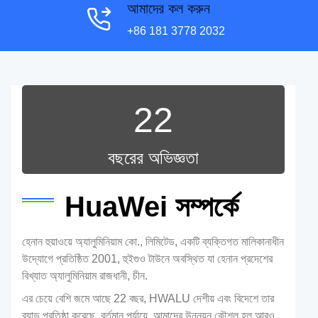
আমাদের কল করুন
+86 181 3778 2032
22
বছরের অভিজ্ঞতা
HuaWei সম্পর্কে
হেনান হুয়াওয়ে অ্যালুমিনিয়াম কো., লিমিটেড, একটি ব্যক্তিগত মালিকানাধীন
উদ্যোগে প্রতিষ্ঠিত 2001, হুইগুও টাউনে অবস্থিত যা হেনান প্রদেশের
বিখ্যাত অ্যালুমিনিয়াম রাজধানী, চীন.
এর চেয়ে বেশি জমে আছে 22 বছর, HWALU দেশীয় এবং বিদেশে তার
ব্র্যান্ড প্রতিষ্ঠা করেছে. বর্তমান পর্যায়ে, আমাদের উন্নয়ন কৌশল হল আরও