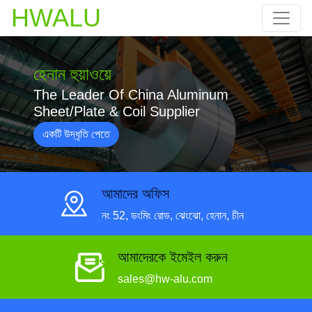
HWALU
হেনান হুয়াওয়ে
The Leader Of China Aluminum
Sheet/Plate & Coil Supplier
একটি উদ্ধৃতি পেতে
আমাদের অফিস
নং 52, ডংমিং রোড, ঝেংঝো, হেনান, চীন
আমাদেরকে ইমেইল করুন
sales@hw-alu.com