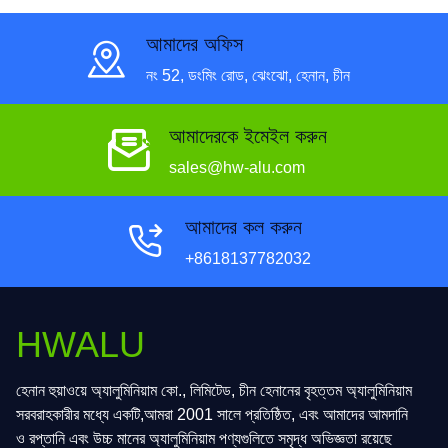
আমাদের অফিস
নং 52, ডংমিং রোড, ঝেংঝো, হেনান, চীন
আমাদেরকে ইমেইল করুন
sales@hw-alu.com
আমাদের কল করুন
+8618137782032
HWALU
হেনান হুয়াওয়ে অ্যালুমিনিয়াম কো., লিমিটেড, চীন হেনানের বৃহত্তম অ্যালুমিনিয়াম
সরবরাহকারীর মধ্যে একটি,আমরা 2001 সালে প্রতিষ্ঠিত, এবং আমাদের আমদানি
ও রপ্তানি এবং উচ্চ মানের অ্যালুমিনিয়াম পণ্যগুলিতে সমৃদ্ধ অভিজ্ঞতা রয়েছে