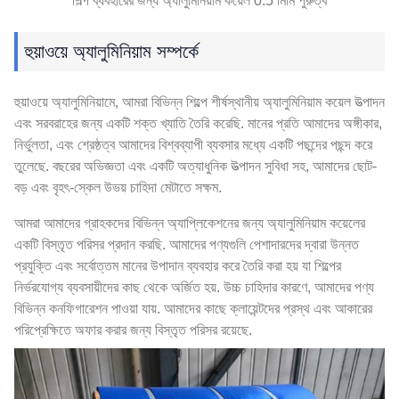
শিল্প ব্যবহারের জন্য অ্যালুমিনিয়াম কয়েল 0.5 মিমি পুরুত্ব
হুয়াওয়ে অ্যালুমিনিয়াম সম্পর্কে
হুয়াওয়ে অ্যালুমিনিয়ামে, আমরা বিভিন্ন শিল্পে শীর্ষস্থানীয় অ্যালুমিনিয়াম কয়েল উত্পাদন
এবং সরবরাহের জন্য একটি শক্ত খ্যাতি তৈরি করেছি. মানের প্রতি আমাদের অঙ্গীকার,
নির্ভুলতা, এবং শ্রেষ্ঠত্ব আমাদের বিশ্বব্যাপী ব্যবসার মধ্যে একটি পছন্দের পছন্দ করে
তুলেছে. বছরের অভিজ্ঞতা এবং একটি অত্যাধুনিক উত্পাদন সুবিধা সহ, আমাদের ছোট-
বড় এবং বৃহৎ-স্কেল উভয় চাহিদা মেটাতে সক্ষম.
আমরা আমাদের গ্রাহকদের বিভিন্ন অ্যাপ্লিকেশনের জন্য অ্যালুমিনিয়াম কয়েলের
একটি বিস্তৃত পরিসর প্রদান করছি. আমাদের পণ্যগুলি পেশাদারদের দ্বারা উন্নত
প্রযুক্তি এবং সর্বোত্তম মানের উপাদান ব্যবহার করে তৈরি করা হয় যা শিল্পের
নির্ভরযোগ্য ব্যবসায়ীদের কাছ থেকে অর্জিত হয়. উচ্চ চাহিদার কারণে, আমাদের পণ্য
বিভিন্ন কনফিগারেশন পাওয়া যায়. আমাদের কাছে ক্লায়েন্টদের প্রস্থ এবং আকারের
পরিপ্রেক্ষিতে অফার করার জন্য বিস্তৃত পরিসর রয়েছে.