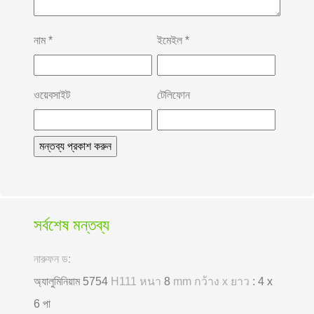
নাম
*
ইমেইল
*
ওয়েবসাইট
টেলিফোন
সর্বশেষ মন্তব্য
নারুফন ড:
অ্যালুমিনিয়াম 5754
H111 หนา
8
mm กว้าง x ยาว
: 4 x
6 পা