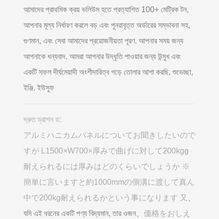
আমাদের প্রাথমিক ক্রয় ভলিউম হতে প্রত্যাশিত 100+ মেট্রিক টন,
আপনার মূল্য নির্ধারণ করলে বড় এবং পুনরাবৃত্ত অর্ডারের সম্ভাবনা সহ,
গুণমান, এবং সেবা আমাদের প্রয়োজনীয়তা পূরণ. আপনার সময় জন্য
আপনাকে ধন্যবাদ. আমরা আপনার উদ্ধৃতি পাওয়ার জন্য উন্মুখ এবং
একটি সফল দীর্ঘমেয়াদী অংশীদারিত্ব গড়ে তোলার আশা করছি. শুভেচ্ছা,
ইঞ্জি. ইউসুফ
দ্রুত ড্রাগন ড:
アルミハニカムパネルについてお聞きしたいので
すが L1500×W700×厚みで曲げに対して200kgg
耐えられるには厚みはどのくらいでしょうか ※
簡単に言いますと約1000mmの側溝に渡して真ん
中で200kg耐えられるかという事になります 又
、
যদি এই ধরনের একটি পণ্য বিদ্যমান, তার ওজন、
価格をおしえ