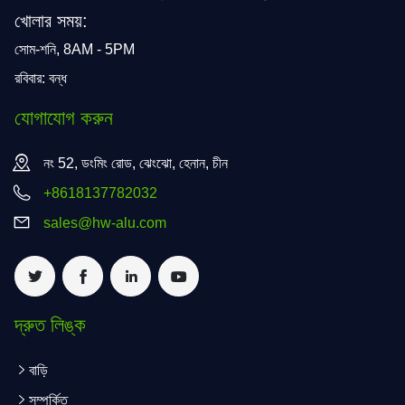
খোলার সময়:
সোম-শনি, 8AM - 5PM
রবিবার: বন্ধ
যোগাযোগ করুন
নং 52, ডংমিং রোড, ঝেংঝো, হেনান, চীন
+8618137782032
sales@hw-alu.com
দ্রুত লিঙ্ক
বাড়ি
সম্পর্কিত