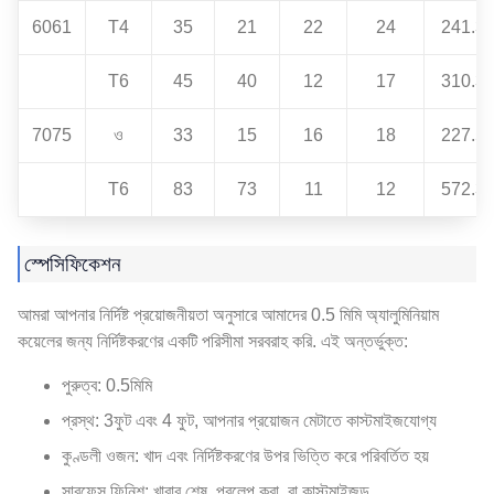
6061
T4
35
21
22
24
241.3
T6
45
40
12
17
310.3
7075
ও
33
15
16
18
227.5
T6
83
73
11
12
572.3
স্পেসিফিকেশন
আমরা আপনার নির্দিষ্ট প্রয়োজনীয়তা অনুসারে আমাদের 0.5 মিমি অ্যালুমিনিয়াম
কয়েলের জন্য নির্দিষ্টকরণের একটি পরিসীমা সরবরাহ করি. এই অন্তর্ভুক্ত:
পুরুত্ব: 0.5মিমি
প্রস্থ: 3ফুট এবং 4 ফুট, আপনার প্রয়োজন মেটাতে কাস্টমাইজযোগ্য
কুণ্ডলী ওজন: খাদ এবং নির্দিষ্টকরণের উপর ভিত্তি করে পরিবর্তিত হয়
সারফেস ফিনিশ: খাবার শেষ, প্রলেপ করা, বা কাস্টমাইজড