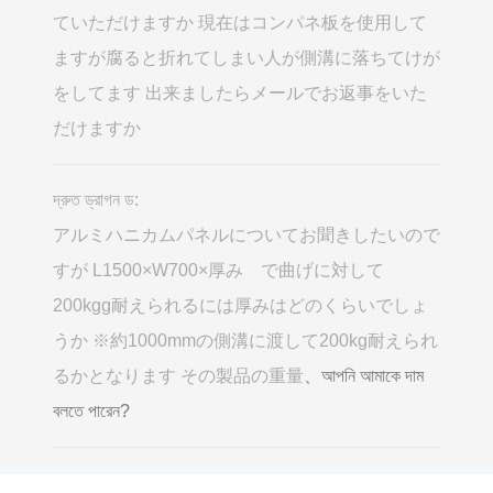
ていただけますか 現在はコンパネ板を使用して
ますが腐ると折れてしまい人が側溝に落ちてけが
をしてます 出来ましたらメールでお返事をいた
だけますか
দ্রুত ড্রাগন ড:
アルミハニカムパネルについてお聞きしたいので
すが L1500×W700×厚み で曲げに対して
200kgg耐えられるには厚みはどのくらいでしょ
うか ※約1000mmの側溝に渡して200kg耐えられ
るかとなります その製品の重量
、আপনি আমাকে দাম
বলতে পারেন?