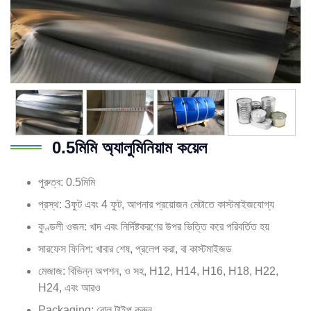
0.5মিমি অ্যালুমিনিয়াম কয়েল
পুরুত্ব: 0.5মিমি
প্রস্থ: 3ফুট এবং 4 ফুট, আপনার প্রয়োজন মেটাতে কাস্টমাইজযোগ্য
কুণ্ডলী ওজন: খাদ এবং নির্দিষ্টকরণের উপর ভিত্তি করে পরিবর্তিত হয়
সারফেস ফিনিশ: খাবার শেষ, প্রলেপ করা, বা কাস্টমাইজড
মেজাজ: বিভিন্ন অপশন, ও সহ, H12, H14, H16, H18, H22,
H24, এবং আরও
Packaging: রোল টাইপ করুন