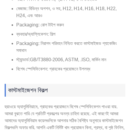
মেজাজ: বিভিন্ন অপশন, ও সহ, H12, H14, H16, H18, H22,
H24, এবং আরও
Packaging: রোল টাইপ করুন
ব্যবহার/অ্যাপ্লিকেশন: শিল্প
Packaging: নিরাপদ পরিবহন নিশ্চিত করতে কাস্টমাইজড প্যাকেজিং
সমাধান
স্ট্যান্ডার্ড:GB/T3880-2006, ASTM, .ISO, মার্কিন মান
বিশেষ স্পেসিফিকেশন: গ্রাহকের প্রয়োজনে উপলব্ধ
কাস্টমাইজেশন বিকল্প
হুয়াওয়ে অ্যালুমিনিয়ামে, গ্রাহকের প্রয়োজনে বিশেষ স্পেসিফিকেশন পাওয়া যায়.
আমরা বুঝতে পারি যে প্রতিটি প্রকল্পের অনন্য চাহিদা রয়েছে. এই কারণেই আমরা
আমাদের অ্যালুমিনিয়াম কয়েলগুলিকে আপনার সঠিক বৈশিষ্ট্য অনুসারে কাস্টমাইজেশন
বিকল্পগুলি অফার করি. আপনি একটি নির্দিষ্ট খাদ প্রয়োজন কিনা, প্রস্থ, বা পৃষ্ঠ ফিনিস,