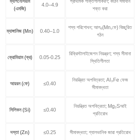
ম্যাগনেসিয়াম
প্রাথমিক শক্তিশালীকরণ; কঠিন সমাধান
4.0–4.9
(এমজি)
শক্ত করা
শস্য পরিশোধন; আল₆(Mn,ফে) বিচ্ছুরিত
ম্যাঙ্গানিজ (Mn)
0.40–1.0
গঠন
রিক্রিস্টালাইজেশন নিয়ন্ত্রণ; শস্য সীমানা
ক্রোমিয়াম (ক্র)
0.05-0.25
স্থিতিশীলতা
নিয়ন্ত্রিত অপবিত্রতা; Al₃Fe ফেজ
আয়রন (ফে)
≤0.40
সীমাবদ্ধতা
নিয়ন্ত্রিত অপবিত্রতা; Mg₂Sআই
সিলিকন (Si)
≤0.40
প্রতিরোধ
দস্তা (Zn)
≤0.25
সীমাবদ্ধতা; গ্যালভানিক জারা প্রতিরোধ