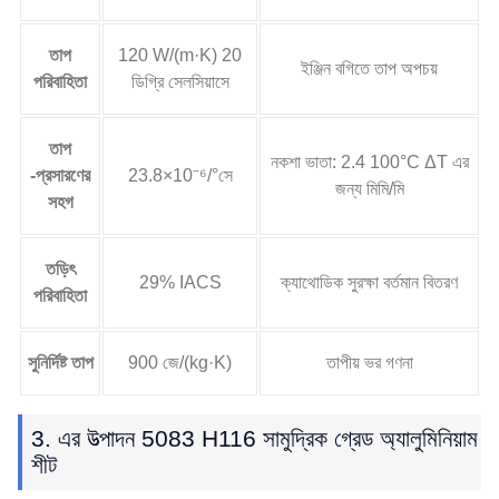
তাপ
120 W/(m·K) 20
ইঞ্জিন বগিতে তাপ অপচয়
পরিবাহিতা
ডিগ্রি সেলসিয়াসে
তাপ
নকশা ভাতা: 2.4 100°C ΔT এর
-প্রসারণের
23.8×10⁻⁶/°সে
জন্য মিমি/মি
সহগ
তড়িৎ
29% IACS
ক্যাথোডিক সুরক্ষা বর্তমান বিতরণ
পরিবাহিতা
সুনির্দিষ্ট তাপ
900 জে/(kg·K)
তাপীয় ভর গণনা
3. এর উত্পাদন 5083 H116 সামুদ্রিক গ্রেড অ্যালুমিনিয়াম
শীট