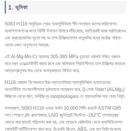
1. ভূমিকা
5083 H116 সামুদ্রিক গ্রেড অ্যালুমিনিয়াম শীট লবণাক্ত জলের কাঠামোগত
অ্যাপ্লিকেশনের জন্য নির্দিষ্ট উপাদান হিসাবে দাঁড়িয়েছে, ব্যতিক্রমী জারা প্রতিরোধের
এবং ক্রায়োজেনিক দৃঢ়তা সহ অ-তাপ-চিকিত্সাযোগ্য ধাতুগুলির মধ্যে সর্বোচ্চ শক্তি-
থেকে-ওজন অনুপাতের সমন্বয়.
এই Al-Mg-Mn-Cr অ্যালয় 305-385 MPa চূড়ান্ত প্রসার্য শক্তি প্রদান
করে যখন ওয়েল্ডেবিলিটি বজায় রাখে এবং মালিকানা স্থিতিশীলতা তাপ চিকিত্সার মাধ্যমে
আন্তঃগ্রানুলার ক্ষয় থেকে অনাক্রম্যতা নিশ্চিত করে.
H116 মেজাজ বিশেষভাবে উচ্চ-ম্যাগনেসিয়াম অ্যালুমিনিয়াম অ্যালয়েসের
অন্তর্নিহিত সংবেদনশীলতার দুর্বলতাকে সম্বোধন করে, β-ফেজ নিয়ন্ত্রণ (Al₈Mg₅)
বিচ্ছিন্ন থেকে বর্ষণ, অবিচ্ছিন্ন morphologies যে গ্যালভানিক ক্ষয় কোষ নির্মূল.
ফলস্বরূপ, 5083 H116 ওভার অর্জন 10,000 পিটিং ছাড়াই ASTM G85
লবণ স্প্রেতে ঘন্টা এক্সপোজার, LNG কন্টেনমেন্ট সিস্টেমে -162°C তাপমাত্রায়
কোনো বাধা ছাড়াই পরিবেশন করা হয়, এবং লয়েডস রেজিস্টার থেকে ক্লাসিফিকেশন
সোসাইটি সার্টিফিকেশন বহন করে, ডিএনভি জিএল, ABS, এবং হুল নির্মাণের জন্য