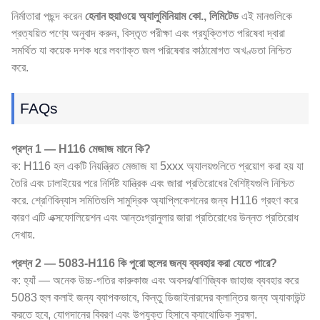
নির্মাতারা পছন্দ করেন
হেনান হুয়াওয়ে অ্যালুমিনিয়াম কো., লিমিটেড
এই মানগুলিকে
প্রত্যয়িত পণ্যে অনুবাদ করুন, বিস্তৃত পরীক্ষা এবং প্রযুক্তিগত পরিষেবা দ্বারা
সমর্থিত যা কয়েক দশক ধরে লবণাক্ত জল পরিষেবার কাঠামোগত অখণ্ডতা নিশ্চিত
করে.
FAQs
প্রশ্ন 1 — H116 মেজাজ মানে কি?
ক: H116 হল একটি নিয়ন্ত্রিত মেজাজ যা 5xxx অ্যালয়গুলিতে প্রয়োগ করা হয় যা
তৈরি এবং ঢালাইয়ের পরে নির্দিষ্ট যান্ত্রিক এবং জারা প্রতিরোধের বৈশিষ্ট্যগুলি নিশ্চিত
করে. শ্রেণিবিন্যাস সমিতিগুলি সামুদ্রিক অ্যাপ্লিকেশনের জন্য H116 গ্রহণ করে
কারণ এটি এক্সফোলিয়েশন এবং আন্তঃগ্রানুলার জারা প্রতিরোধের উন্নত প্রতিরোধ
দেখায়.
প্রশ্ন 2 — 5083-H116 কি পুরো হুলের জন্য ব্যবহার করা যেতে পারে?
ক: হ্যাঁ — অনেক উচ্চ-গতির কারুকাজ এবং অবসর/বাণিজ্যিক জাহাজ ব্যবহার করে
5083 হুল কলাই জন্য ব্যাপকভাবে, কিন্তু ডিজাইনারদের ক্লান্তির জন্য অ্যাকাউন্ট
করতে হবে, যোগদানের বিবরণ এবং উপযুক্ত হিসাবে ক্যাথোডিক সুরক্ষা.