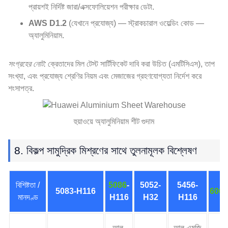
প্রায়শই নির্দিষ্ট জারা/এক্সফোলিয়েশন পরীক্ষার ডেটা.
AWS D1.2
(যেখানে প্রযোজ্য) — স্ট্রাকচারাল ওয়েল্ডিং কোড —
অ্যালুমিনিয়াম.
সংগ্রহের নোট:
ক্রেতাদের মিল টেস্ট সার্টিফিকেট দাবি করা উচিত (এমটিসিএস), তাপ
সংখ্যা, এবং প্রযোজ্য শ্রেণির নিয়ম এবং মেজাজের গ্রহণযোগ্যতা নির্দেশ করে
শংসাপত্র.
হুয়াওয়ে অ্যালুমিনিয়াম শীট গুদাম
8. বিকল্প সামুদ্রিক মিশ্রণের সাথে তুলনামূলক বিশ্লেষণ
বিশিষ্টতা /
5086
-
5052-
5456-
5083-H116
6061
মানদণ্ড
H116
H32
H116
আল-
আল-এমজি