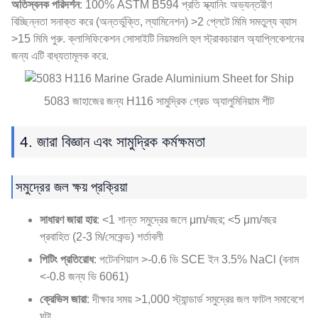
অতিস্বনক পরিদর্শন
: 100% ASTM B594 প্রতি স্ক্যানিং অভ্যন্তরীণ
বিচ্ছিন্নতা সনাক্ত করে (অন্তর্ভুক্তি, ল্যামিনেশন) >2 প্লেটে মিমি সমতুল্য ব্যাস
>15 মিমি পুরু. ক্লাসিফিকেশন সোসাইটি নিয়মগুলি হুল স্ট্রাকচারাল অ্যাপ্লিকেশনের
জন্য এটি বাধ্যতামূলক করে.
5083 জাহাজের জন্য H116 সামুদ্রিক গ্রেড অ্যালুমিনিয়াম শীট
4. জারা বিজ্ঞান এবং সামুদ্রিক কর্মক্ষমতা
সমুদ্রের জল ক্ষয় প্রক্রিয়া
সাধারণ জারা হার
: <1 শান্ত সমুদ্রের জলে μm/বছর; <5 μm/বছর
প্রবাহিত (2-3 মি/সেকেন্ড) শর্তাবলী
পিটিং প্রতিরোধ
: পটেনশিয়াল >-0.6 ভি SCE ইন 3.5% NaCl (বনাম
<-0.8 জন্য ভি 6061)
ক্রেভিস জারা
: দীক্ষার সময় >1,000 স্ট্যান্ডার্ড সমুদ্রের জল ফাটল সমাবেশে
ঘন্টা