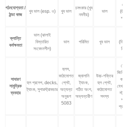
মেল
গঠনযোগ্যতা /
চমৎকার (খুব
খুব ভাল (esp. ও)
খুব ভাল
ভাল
(6x
ঠান্ডা কাজ
নমনীয়)
শক্
ভাল (ঝালাই
ভা
ক্লান্তি
বিস্তারিত
ভাল
পরিমিত
খুব ভাল
(ডিজ
কর্মক্ষমতা
সংবেদনশীল)
নির্ভ
ফ্রে
হুলস,
জিনিসপ
কাঠামোগত
জ্বালানি
উচ্চ-শক্তির
সাধারণ
কাঠা
হুল প্রলেপ, decks,
প্লেট,
ট্যাংক,
হুল প্লেট,
সামুদ্রিক
যেখানে
ট্যাংক, সুপারস্ট্রাকচার
অত্যন্ত
গঠিত অংশ,
কাঠামোগত
ব্যবহার
স্ট্য
অনুরূপ
অভ্যন্তরীণ
সদস্য
শক্
5083
প্রয়