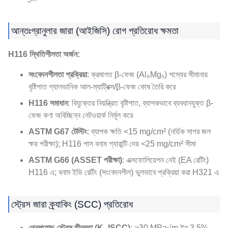
আন্তঃগ্রানুলার জারা (আইজিসি) রোগ প্রতিরোধ ক্ষমতা
H116 স্থিতিশীলতা অর্জন:
সংবেদনশীলতা প্রক্রিয়া
: ক্রমাগত β-ফেজ (Al₈Mg₅) শস্যের সীমানায়
বৃষ্টিপাত গ্যালভানিক আল-ম্যাট্রিক্স/β-ফেজ কোষ তৈরি করে
H116 সমাধান
: বিযুক্তের নিয়ন্ত্রিত বৃষ্টিপাত, ব্যাপকভাবে ব্যবধানযুক্ত β-
ফেজ কণা অবিচ্ছিন্ন নেটওয়ার্ক নির্মূল করে
ASTM G67 টেস্টিং
: ব্যাপক ক্ষতি <15 mg/cm² (নর্ডিক সাগর জল
ক্ষয় পরীক্ষা); H116 পাস বনাম গ্যারান্টি দেয় <25 mg/cm² সীমা
ASTM G66 (ASSET পরীক্ষা)
: এক্সফোলিয়েশন নেই (EA রেটিং)
H116 এ; বনাম ইডি রেটিং (সংবেদনশীল) ভুলভাবে প্রক্রিয়া করা H321 এ
স্ট্রেস জারা ক্র্যাকিং (SCC) প্রতিরোধ
থ্রেশহোল্ড স্ট্রেস তীব্রতা (K_ISCC)
: >30 MPa√m ইন 3.5%