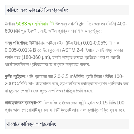
কাস্টিং এবং ডাইরেক্ট চিল প্রসেসিং
উত্পাদন
5083 অ্যালুমিনিয়াম শীট
উল্লম্ব সরাসরি ঠান্ডা দিয়ে শুরু হয় (ডিসি) 400-
600 মিমি পুরু ইনগট ঢালাই. জটিল প্রক্রিয়া পরামিতি অন্তর্ভুক্ত:
শস্য পরিশোধন
: টাইটানিয়াম ডাইবোরাইড (টিআইবি₂) 0.01-0.05% Ti এবং
0.005-0.01% B তে ইনোকুলেশন ASTM 2-4 হিসাবে ঢালাই শস্য আকার
অর্জন করে (180-360 μm), ঢালাই শস্যের রুক্ষতা প্রতিরোধ করা যা পরবর্তী
থার্মোমেকানিকাল প্রক্রিয়াকরণের মাধ্যমে অব্যাহত থাকবে.
কুলিং কন্ট্রোল
: পানি প্রবাহের হার 2.0-3.5 m³/মিনিট প্রতি মিটার পরিধির 100-
200°C/মিনিট তাপ উত্তোলন করে, ম্যাগনেসিয়াম ম্যাক্রোসেগ্রেশন প্রতিরোধ করা
যা চূড়ান্ত প্লেটের বেধ জুড়ে সম্পত্তির বৈচিত্র্য তৈরি করবে.
হাইড্রোজেন ব্যবস্থাপনা
: ডিগ্যাসিং হাইড্রোজেন কন্টেন্ট হ্রাস <0.15 মিলি/100
গ্রাম আল, পোরোসিটি দূর করা যা নিউক্লিয়েট জারা এবং ক্লান্তি শক্তি হ্রাস করে.
থার্মোমেকানিক্যাল প্রসেসিং