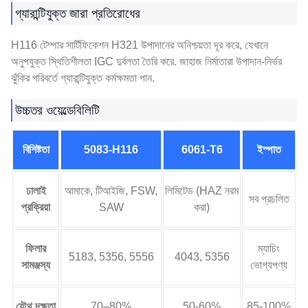
গ্যারান্টিযুক্ত জারা প্রতিরোধের
H116 টেম্পার সার্টিফিকেশন H321 উপাদানের অনিশ্চয়তা দূর করে, যেখানে
অনুপযুক্ত স্থিতিশীলতা IGC দুর্বলতা তৈরি করে. জাহাজ নির্মাতারা উপাদান-নির্ভর
ঝুঁকির পরিবর্তে গ্যারান্টিযুক্ত কর্মক্ষমতা পান.
উচ্চতর ওয়েল্ডেবিলিটি
বিশিষ্টতা
5083-H116
6061-T6
ইস্পাত
ঢালাই
আমাকে, টিআইজি, FSW,
লিমিটেড (HAZ নরম
সব প্রচলিত
প্রক্রিয়া
SAW
করা)
ফিলার
ম্যাচিং
5183, 5356, 5556
4043, 5356
সামঞ্জস্য
ভোগ্যপণ্য
যৌথ দক্ষতা
70–80%
50-60%
85-100%