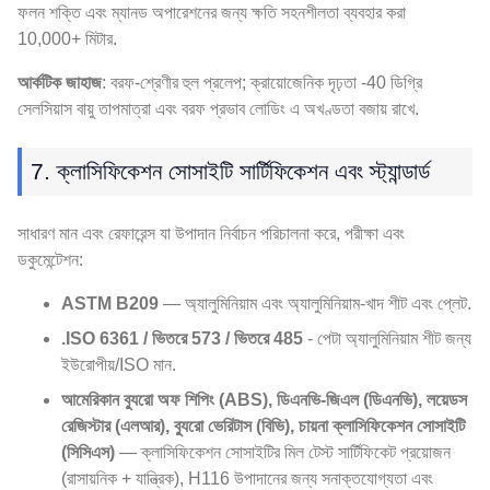
ফলন শক্তি এবং ম্যানড অপারেশনের জন্য ক্ষতি সহনশীলতা ব্যবহার করা
10,000+ মিটার.
আর্কটিক জাহাজ
: বরফ-শ্রেণীর হুল প্রলেপ; ক্রায়োজেনিক দৃঢ়তা -40 ডিগ্রি
সেলসিয়াস বায়ু তাপমাত্রা এবং বরফ প্রভাব লোডিং এ অখণ্ডতা বজায় রাখে.
7. ক্লাসিফিকেশন সোসাইটি সার্টিফিকেশন এবং স্ট্যান্ডার্ড
সাধারণ মান এবং রেফারেন্স যা উপাদান নির্বাচন পরিচালনা করে, পরীক্ষা এবং
ডকুমেন্টেশন:
ASTM B209
— অ্যালুমিনিয়াম এবং অ্যালুমিনিয়াম-খাদ শীট এবং প্লেট.
.ISO 6361 / ভিতরে 573 / ভিতরে 485
- পেটা অ্যালুমিনিয়াম শীট জন্য
ইউরোপীয়/ISO মান.
আমেরিকান ব্যুরো অফ শিপিং (ABS), ডিএনভি-জিএল (ডিএনভি), লয়েডস
রেজিস্টার (এলআর), ব্যুরো ভেরিটাস (বিভি), চায়না ক্লাসিফিকেশন সোসাইটি
(সিসিএস)
— ক্লাসিফিকেশন সোসাইটির মিল টেস্ট সার্টিফিকেট প্রয়োজন
(রাসায়নিক + যান্ত্রিক), H116 উপাদানের জন্য সনাক্তযোগ্যতা এবং