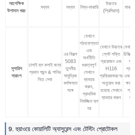
আপেক্ষিক
উচ্চতর
মধ্যম
মধ্যম
নিম্ন-মাঝারি
মাঝারি
উপাদান খরচ
(প্রিমিয়াম)
যেখানে
গঠনযোগ্যতা
যেখানে উচ্চতর
যেখানে
এবং
এর বিকল্প
প্লেট শক্তি
চিকিত্স
অর্থনীতি
5083
প্রয়োজন এবং
শক্
ঢালাই হুল কলাই জন্য
গুরুত্বপূর্ণ
সুপারিশ
তুলনীয়
H116
প্রয়
প্রধান পছন্দ & পানির
সেখানে
সারাংশ
সামুদ্রিক
প্রক্রিয়াকরণের
এবং পর্
নিচে সেবা
ব্যবহার
কর্মক্ষমতা
অনুরোধ করা
ক্ষয় সু
করুন,
সঙ্গে
হয়েছে সেখানে
প্রয
প্রাথমিক
ব্যবহার করুন
করু
নিমজ্জিত হুল
নয়
9. হুয়াওয়ে কোয়ালিটি অ্যাসুরেন্স এবং টেস্টিং প্রোটোকল