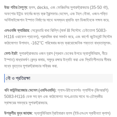
উচ্চ গতির নৈপুণ্য
: হুলস, decks, এবং ফেরিগুলির সুপারস্ট্রাকচার (35-50 নট),
অফশোর উইন্ড ফার্মের জন্য ক্রু ট্রান্সফার ভেসেল, এবং টহল নৌকা. ওজন-শক্তি
অপ্টিমাইজেশান ইস্পাত নির্মাণের সাথে অসম্ভব প্ল্যানিং হুল ডিজাইনকে সক্ষম করে.
এলএনজি ক্যারিয়ার
: সেকেন্ডারি বাধা ঝিল্লি (মার্ক III সিস্টেম: ঢেউতোলা 5083-
H116 ওয়াফেল প্যানেল), প্রাথমিক বাধা সমর্থন করে, এবং কার্গো কন্টেনমেন্ট সিস্টেম
কাঠামোগত উপাদান. -162°C পরিষেবার জন্য ক্রায়োজেনিক শক্ততা বাধ্যতামূলক৷.
মেগা-ইয়ট
: সুপারস্ট্রাকচার ওজন হ্রাস (প্রধান ডেকের উপরে অ্যালুমিনিয়াম, নীচে
ইস্পাত) মাধ্যাকর্ষণ কেন্দ্র কমায়, সমুদ্র রক্ষার উন্নতি করা এবং স্থিতিশীলতার সীমার
মধ্যে বৃহত্তর সুপারস্ট্রাকচার সক্রিয় করা.
নৌ ও প্রতিরক্ষা
খনি কাউন্টারমেজার ভেসেল (এমসিএমভি)
: গ্লাস-রিইনফোর্সড প্লাস্টিক (জিআরপি)
5083-H116 ডেক সহ হুল এবং কাঠামোগত অখণ্ডতার সাথে অ-চৌম্বকীয়
স্বাক্ষরের সমন্বয়ে সুপারস্ট্রাকচার.
উপকূলীয় যুদ্ধ জাহাজ
: অ্যালুমিনিয়াম ট্রাইমারান হুলস (ইউএসএস স্বাধীনতা ক্লাস)