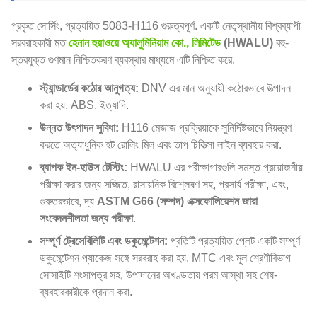
প্রকৃত সোর্সিং, প্রত্যয়িত 5083-H116 গুরুত্বপূর্ণ. একটি নেতৃস্থানীয় বিশ্বব্যাপী
সরবরাহকারী মত
হেনান হুয়াওয়ে অ্যালুমিনিয়াম কো., লিমিটেড
(HWALU)
বহু-
স্তরযুক্ত গুণমান নিশ্চিতকরণ ব্যবস্থার মাধ্যমে এটি নিশ্চিত করে.
স্ট্যান্ডার্ডের কঠোর আনুগত্য:
DNV এর মান অনুযায়ী কঠোরভাবে উত্পাদন
করা হয়, ABS, ইত্যাদি.
উন্নত উৎপাদন সুবিধা:
H116 মেজাজ প্রক্রিয়াকে সুনির্দিষ্টভাবে নিয়ন্ত্রণ
করতে অত্যাধুনিক হট রোলিং মিল এবং তাপ চিকিত্সা লাইন ব্যবহার করা.
ব্যাপক ইন-হাউস টেস্টিং:
HWALU এর পরীক্ষাগারগুলি সমস্ত প্রয়োজনীয়
পরীক্ষা করার জন্য সজ্জিত, রাসায়নিক বিশ্লেষণ সহ, প্রসার্য পরীক্ষা, এবং,
গুরুতরভাবে, দ্য
ASTM G66 (সম্পদ) এক্সফোলিয়েশন জারা
সংবেদনশীলতা জন্য পরীক্ষা
.
সম্পূর্ণ ট্রেসেবিলিটি এবং ডকুমেন্টেশন:
প্রতিটি প্রত্যয়িত প্লেট একটি সম্পূর্ণ
ডকুমেন্টেশন প্যাকেজ সঙ্গে সরবরাহ করা হয়, MTC এবং মূল শ্রেণীবিভাগ
সোসাইটি শংসাপত্র সহ, উপাদানের অখণ্ডতায় পরম আস্থা সহ শেষ-
ব্যবহারকারীকে প্রদান করা.