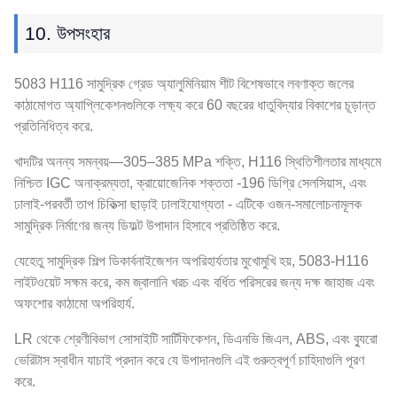
10. উপসংহার
5083 H116 সামুদ্রিক গ্রেড অ্যালুমিনিয়াম শীট বিশেষভাবে লবণাক্ত জলের
কাঠামোগত অ্যাপ্লিকেশনগুলিকে লক্ষ্য করে 60 বছরের ধাতুবিদ্যার বিকাশের চূড়ান্ত
প্রতিনিধিত্ব করে.
খাদটির অনন্য সমন্বয়—305–385 MPa শক্তি, H116 স্থিতিশীলতার মাধ্যমে
নিশ্চিত IGC অনাক্রম্যতা, ক্রায়োজেনিক শক্ততা -196 ডিগ্রি সেলসিয়াস, এবং
ঢালাই-পরবর্তী তাপ চিকিত্সা ছাড়াই ঢালাইযোগ্যতা - এটিকে ওজন-সমালোচনামূলক
সামুদ্রিক নির্মাণের জন্য ডিফল্ট উপাদান হিসাবে প্রতিষ্ঠিত করে.
যেহেতু সামুদ্রিক শিল্প ডিকার্বনাইজেশন অপরিহার্যতার মুখোমুখি হয়, 5083-H116
লাইটওয়েট সক্ষম করে, কম জ্বালানি খরচ এবং বর্ধিত পরিসরের জন্য দক্ষ জাহাজ এবং
অফশোর কাঠামো অপরিহার্য.
LR থেকে শ্রেণীবিভাগ সোসাইটি সার্টিফিকেশন, ডিএনভি জিএল, ABS, এবং ব্যুরো
ভেরিটাস স্বাধীন যাচাই প্রদান করে যে উপাদানগুলি এই গুরুত্বপূর্ণ চাহিদাগুলি পূরণ
করে.