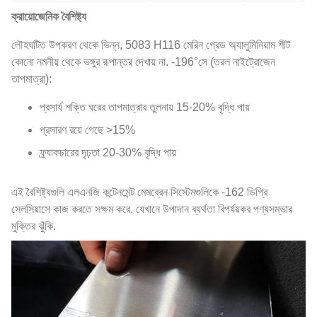
ক্রায়োজেনিক বৈশিষ্ট্য
লৌহঘটিত উপকরণ থেকে ভিন্ন, 5083 H116 মেরিন গ্রেড অ্যালুমিনিয়াম শীট
কোনো নমনীয় থেকে ভঙ্গুর রূপান্তর দেখায় না. -196°সে (তরল নাইট্রোজেন
তাপমাত্রা):
প্রসার্য শক্তি ঘরের তাপমাত্রার তুলনায় 15-20% বৃদ্ধি পায়
প্রসারণ রয়ে গেছে >15%
ফ্র্যাকচারের দৃঢ়তা 20-30% বৃদ্ধি পায়
এই বৈশিষ্ট্যগুলি এলএনজি কন্টেনমেন্ট মেমব্রেন সিস্টেমগুলিকে -162 ডিগ্রি
সেলসিয়াসে কাজ করতে সক্ষম করে, যেখানে উপাদান ব্যর্থতা বিপর্যয়কর পণ্যসম্ভার
মুক্তির ঝুঁকি.