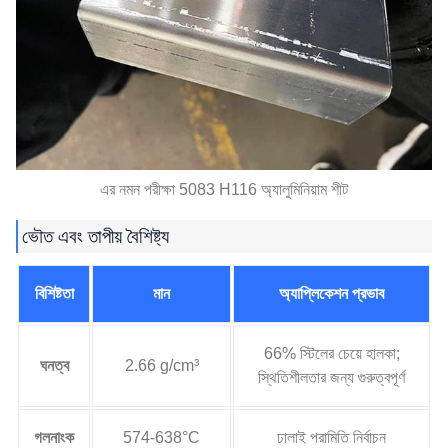
এর নমন পরীক্ষা 5083 H116 অ্যালুমিনিয়াম শীট
ভৌত এবং তাপীয় বৈশিষ্ট্য
বিশিষ্টতা
মান
অ্যাপ্লিকেশন প্রভাব
66% স্টিলের চেয়ে হালকা;
ঘনত্ব
2.66 g/cm³
স্থিতিশীলতার জন্য গুরুত্বপূর্ণ
গলনাংক
574-638°C
ঢালাই পরামিতি নির্বাচন