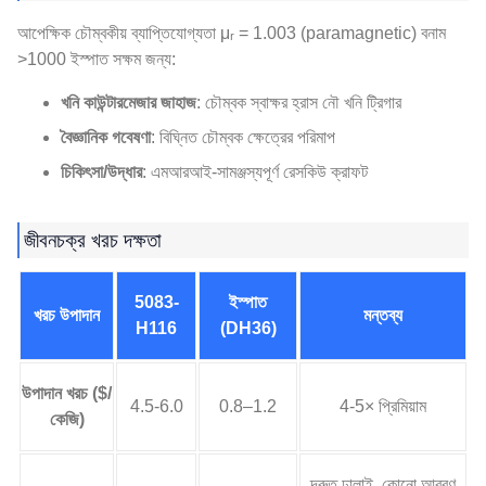
আপেক্ষিক চৌম্বকীয় ব্যাপ্তিযোগ্যতা μᵣ = 1.003 (paramagnetic) বনাম
>1000 ইস্পাত সক্ষম জন্য:
খনি কাউন্টারমেজার জাহাজ
: চৌম্বক স্বাক্ষর হ্রাস নৌ খনি ট্রিগার
বৈজ্ঞানিক গবেষণা
: বিঘ্নিত চৌম্বক ক্ষেত্রের পরিমাপ
চিকিৎসা/উদ্ধার
: এমআরআই-সামঞ্জস্যপূর্ণ রেসকিউ ক্রাফট
জীবনচক্র খরচ দক্ষতা
5083-
ইস্পাত
খরচ উপাদান
মন্তব্য
H116
(DH36)
উপাদান খরচ ($/
4.5-6.0
0.8–1.2
4-5× প্রিমিয়াম
কেজি)
দ্রুত ঢালাই, কোনো আবরণ