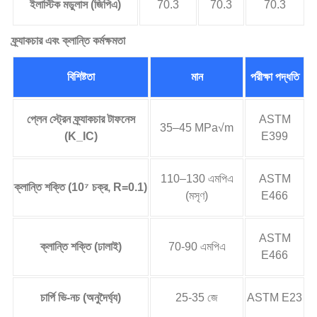
ইলাস্টিক মডুলাস (জিপিএ)
70.3
70.3
70.3
ফ্র্যাকচার এবং ক্লান্তি কর্মক্ষমতা
বিশিষ্টতা
মান
পরীক্ষা পদ্ধতি
প্লেন স্ট্রেন ফ্র্যাকচার টাফনেস
ASTM
35–45 MPa√m
(K_IC)
E399
110–130 এমপিএ
ASTM
ক্লান্তি শক্তি (10⁷ চক্র, R=0.1)
(মসৃণ)
E466
ASTM
ক্লান্তি শক্তি (ঢালাই)
70-90 এমপিএ
E466
চার্পি ভি-নচ (অনুদৈর্ঘ্য)
25-35 জে
ASTM E23