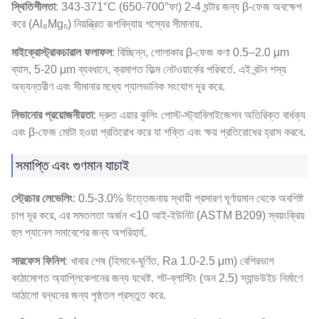
স্থিতিশীলতা
: 343-371°C (650-700°ফা) 2-4 ঘন্টার জন্য β-ফেজ অবক্ষেপ
করে (Al₈Mg₅) নিয়ন্ত্রিত রূপবিদ্যায় শস্যের সীমানায়.
মাইক্রোস্ট্রাকচারাল ফলাফল
: বিচ্ছিন্ন, গোলাকার β-ফেজ কণা 0.5–2.0 μm
ব্যাস, 5-20 μm ব্যবধানে, ক্রমাগত ফিল্ম নেটওয়ার্কের পরিবর্তে. এই বন্টন শস্য
অভ্যন্তরীণ এবং সীমানার মধ্যে গ্যালভানিক সংযোগ দূর করে.
নিভানোর প্রয়োজনীয়তা
: দ্রুত এয়ার কুলিং পোস্ট-স্ট্যাবিলাইজেশন অতিরিক্ত বার্ধক্য
এবং β-ফেজ মোটা হওয়া প্রতিরোধ করে যা শক্তি এবং ক্ষয় প্রতিরোধের হ্রাস করবে.
সমাপ্তি এবং গুণমান যাচাই
স্ট্রেচার লেভেলিং
: 0.5-3.0% উত্তেজনায় স্থায়ী প্রসারণ ঘূর্ণায়মান থেকে অবশিষ্ট
চাপ দূর করে, এর সমতলতা অর্জন <10 আই-ইউনিট (ASTM B209) স্বয়ংক্রিয়
হুল প্যানেল সমাবেশের জন্য অপরিহার্য.
সারফেস ফিনিশ
: খাবার শেষ (হিসাবে-ঘূর্ণিত, Ra 1.0-2.5 μm) বেশিরভাগ
কাঠামোগত অ্যাপ্লিকেশনের জন্য যথেষ্ট. শট-ব্লাস্টিং (অন 2.5) স্যান্ডউইচ নির্মাণে
আঠালো বন্ধনের জন্য পৃষ্ঠতল প্রস্তুত করে.