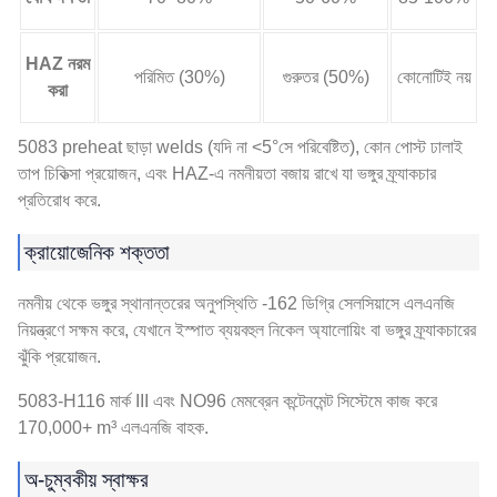
HAZ নরম
পরিমিত (30%)
গুরুতর (50%)
কোনোটিই নয়
করা
5083 preheat ছাড়া welds (যদি না <5°সে পরিবেষ্টিত), কোন পোস্ট ঢালাই
তাপ চিকিত্সা প্রয়োজন, এবং HAZ-এ নমনীয়তা বজায় রাখে যা ভঙ্গুর ফ্র্যাকচার
প্রতিরোধ করে.
ক্রায়োজেনিক শক্ততা
নমনীয় থেকে ভঙ্গুর স্থানান্তরের অনুপস্থিতি -162 ডিগ্রি সেলসিয়াসে এলএনজি
নিয়ন্ত্রণে সক্ষম করে, যেখানে ইস্পাত ব্যয়বহুল নিকেল অ্যালোয়িং বা ভঙ্গুর ফ্র্যাকচারের
ঝুঁকি প্রয়োজন.
5083-H116 মার্ক III এবং NO96 মেমব্রেন কন্টেনমেন্ট সিস্টেমে কাজ করে
170,000+ m³ এলএনজি বাহক.
অ-চুম্বকীয় স্বাক্ষর