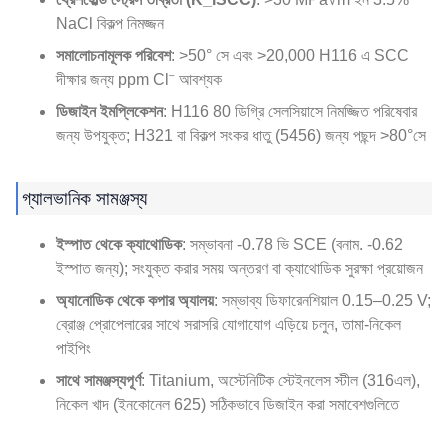
NaCl বিকল্প নিমজ্জন
সমালোচনামূলক পরিবেশ
: >50° সে এবং >20,000 H116 এ SCC
দীক্ষার জন্য ppm Cl⁻ আবশ্যক
ডিজাইন ইমপ্লিকেশন
: H116 80 ডিগ্রি সেলসিয়াসে নিমজ্জিত পরিষেবার
জন্য উপযুক্ত; H321 বা বিকল্প সংকর ধাতু (5456) জন্য পছন্দ >80°সে
গ্যালভানিক সামঞ্জস্য
ইস্পাত থেকে ক্যাথোডিক
: সম্ভাবনা -0.78 ভি SCE (বনাম. -0.62
ইস্পাত জন্য); সংযুক্ত করার সময় অন্তরণ বা ক্যাথোডিক সুরক্ষা প্রয়োজন
অ্যানোডিক থেকে কপার অ্যালয়
: সম্ভাব্য ডিফারেনশিয়াল 0.15–0.25 V;
ব্রোঞ্জ প্রোপেলারের সাথে সরাসরি যোগাযোগ এড়িয়ে চলুন, তামা-নিকেল
পাইপিং
সাথে সামঞ্জস্যপূর্ণ
: Titanium, অস্টেনিটিক স্টেইনলেস স্টীল (316এল),
নিকেল খাদ (ইনকোনেল 625) সঠিকভাবে ডিজাইন করা সমাবেশগুলিতে