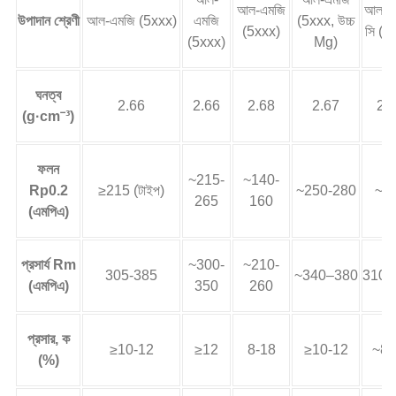
আল-এমজি
আল-এ
উপাদান শ্রেণী
আল-এমজি (5xxx)
এমজি
(5xxx, উচ্চ
(5xxx)
সি (6
(5xxx)
Mg)
ঘনত্ব
2.66
2.66
2.68
2.67
2.
(g·cm⁻³)
ফলন
~215-
~140-
Rp0.2
≥215 (টাইপ)
~250-280
~2
265
160
(এমপিএ)
প্রসার্য Rm
~300-
~210-
305-385
~340–380
310–
(এমপিএ)
350
260
প্রসার, ক
≥10-12
≥12
8-18
≥10-12
~8-
(%)