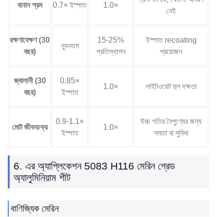
বানান শ্রম
0.7× ইস্পাত
1.0×
নেই
রক্ষণাবেক্ষণ (30
15-25%
ইস্পাত recoating
ন্যূনতম
বছর)
প্রতিস্থাপন
প্রয়োজন
জ্বালানী (30
0.85×
1.0×
লাইটওয়েট হুল দক্ষতা
বছর)
ইস্পাত
0.9-1.1×
উচ্চ গতির নৈপুণ্যের জন্য
মোট জীবনচক্র
1.0×
ইস্পাত
সমতা বা সুবিধা
6. এর অ্যাপ্লিকেশন 5083 H116 মেরিন গ্রেড
অ্যালুমিনিয়াম শীট
বাণিজ্যিক মেরিন