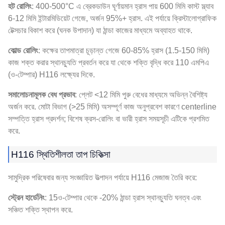
হট রোলিং
: 400-500°C এ ব্রেকডাউন ঘূর্ণায়মান হ্রাস পায় 600 মিমি কাস্ট স্ল্যাব
6-12 মিমি ইন্টারমিডিয়েট গেজে, অর্জন 95%+ হ্রাস. এই পর্যায়ে ক্রিস্টালোগ্রাফিক
টেক্সচার বিকাশ করে (ঘনক উপাদান) যা ঠান্ডা কাজের মাধ্যমে অব্যাহত থাকে.
কোল্ড রোলিং
: কক্ষের তাপমাত্রা চূড়ান্ত গেজে 60-85% হ্রাস (1.5-150 মিমি)
কাজ শক্ত করার স্থানচ্যুতি প্রবর্তন করে যা থেকে শক্তি বৃদ্ধি করে 110 এমপিএ
(ও-টেম্পার) H116 লক্ষ্যের দিকে.
সমালোচনামূলক বেধ প্রভাব
: প্লেট <12 মিমি পুরু বেধের মাধ্যমে অভিন্ন বৈশিষ্ট্য
অর্জন করে. মোটা বিভাগ (>25 মিমি) অসম্পূর্ণ কাজ অনুপ্রবেশ কারণে centerline
সম্পত্তি হ্রাস প্রদর্শন; বিশেষ ক্রস-রোলিং বা ভারী হ্রাস সময়সূচী এটিকে প্রশমিত
করে.
H116 স্থিতিশীলতা তাপ চিকিত্সা
সামুদ্রিক পরিষেবার জন্য সংজ্ঞায়িত উত্পাদন পর্যায়ে H116 মেজাজ তৈরি করে:
স্ট্রেন হার্ডেনিং
: 15ও-টেম্পার থেকে -20% ঠান্ডা হ্রাস স্থানচ্যুতি ঘনত্ব এবং
সঞ্চিত শক্তি স্থাপন করে.