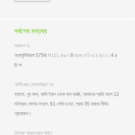
সর্বশেষ মন্তব্য
নারুফন ড:
অ্যালুমিনিয়াম 5754
H111 หนา
8
mm กว้าง x ยาว
: 4 x
6 পা
আলীরেজা মোখতারিয়ান ডা:
হ্যালো, খুব ভাল, আমি ইরান থেকে কল করছি, আমাদের প্রতি মাসে 12
মাইক্রন সোনার ফয়েল, 61 সেমি চওড়া, প্রায় 35 হাজার মিটার
প্রয়োজন।
ইউসুফ আবুতওয়ান সাইদ: