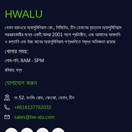
HWALU
হেনান হুয়াওয়ে অ্যালুমিনিয়াম কো., লিমিটেড, চীন হেনানের বৃহত্তম অ্যালুমিনিয়াম
সরবরাহকারীর মধ্যে একটি,আমরা 2001 সালে প্রতিষ্ঠিত, এবং আমাদের আমদানি
ও রপ্তানি এবং উচ্চ মানের অ্যালুমিনিয়াম পণ্যগুলিতে সমৃদ্ধ অভিজ্ঞতা রয়েছে
খোলার সময়:
সোম-শনি, 8AM - 5PM
রবিবার: বন্ধ
যোগাযোগ করুন
নং 52, ডংমিং রোড, ঝেংঝো, হেনান, চীন
+8618137782032
sales@hw-alu.com