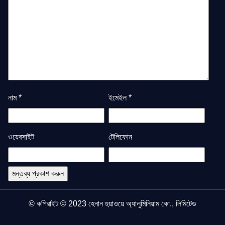
নাম
*
ইমেইল
*
ওয়েবসাইট
টেলিফোন
© কপিরাইট © 2023 হেনান হুয়াওয়ে অ্যালুমিনিয়াম কো., লিমিটেড