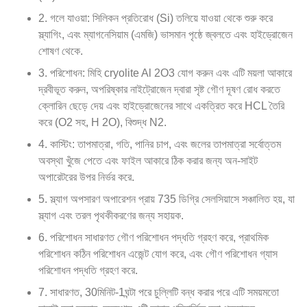
2. গলে যাওয়া: সিলিকন প্রতিরোধ (Si) তলিয়ে যাওয়া থেকে শুরু করে
স্ল্যাগিং, এবং ম্যাগনেসিয়াম (এমজি) ভাসমান পৃষ্ঠে জ্বলতে এবং হাইড্রোজেন
শোষণ থেকে.
3. পরিশোধন: মিহি cryolite Al 2O3 যোগ করুন এবং এটি ময়লা আকারে
দ্রবীভূত করুন, অপরিষ্কার নাইট্রোজেন দ্বারা সৃষ্ট গৌণ দূষণ রোধ করতে
ক্লোরিন ছেড়ে দেয় এবং হাইড্রোজেনের সাথে একত্রিত করে HCL তৈরি
করে (O2 সহ, H 2O), বিশুদ্ধ N2.
4. কাস্টিং: তাপমাত্রা, গতি, পানির চাপ, এবং জলের তাপমাত্রা সর্বোত্তম
অবস্থা খুঁজে পেতে এবং ফাইল আকারে ঠিক করার জন্য অন-সাইট
অপারেটরের উপর নির্ভর করে.
5. স্ল্যাগ অপসারণ অপারেশন প্রায় 735 ডিগ্রি সেলসিয়াসে সঞ্চালিত হয়, যা
স্ল্যাগ এবং তরল পৃথকীকরণের জন্য সহায়ক.
6. পরিশোধন সাধারণত গৌণ পরিশোধন পদ্ধতি গ্রহণ করে, প্রাথমিক
পরিশোধন কঠিন পরিশোধন এজেন্ট যোগ করে, এবং গৌণ পরিশোধন গ্যাস
পরিশোধন পদ্ধতি গ্রহণ করে.
7. সাধারণত, 30মিনিট-1ঘন্টা পরে চুল্লিটি বন্ধ করার পরে এটি সময়মতো