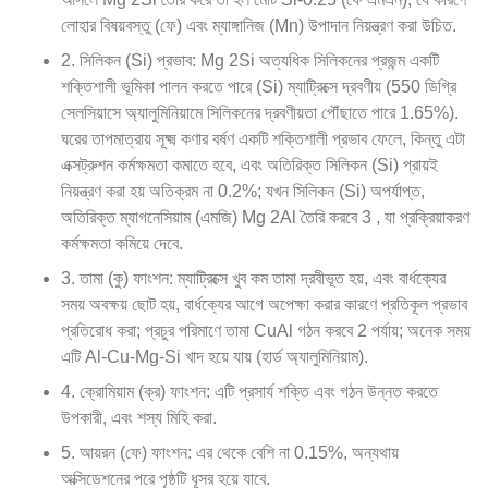
লোহার বিষয়বস্তু (ফে) এবং ম্যাঙ্গানিজ (Mn) উপাদান নিয়ন্ত্রণ করা উচিত.
2. সিলিকন (Si) প্রভাব: Mg 2Si অত্যধিক সিলিকনের প্রজন্ম একটি
শক্তিশালী ভূমিকা পালন করতে পারে (Si) ম্যাট্রিক্সে দ্রবণীয় (550 ডিগ্রি
সেলসিয়াসে অ্যালুমিনিয়ামে সিলিকনের দ্রবণীয়তা পৌঁছাতে পারে 1.65%).
ঘরের তাপমাত্রায় সূক্ষ্ম কণার বর্ষণ একটি শক্তিশালী প্রভাব ফেলে, কিন্তু এটা
এক্সট্রুশন কর্মক্ষমতা কমাতে হবে, এবং অতিরিক্ত সিলিকন (Si) প্রায়ই
নিয়ন্ত্রণ করা হয় অতিক্রম না 0.2%; যখন সিলিকন (Si) অপর্যাপ্ত,
অতিরিক্ত ম্যাগনেসিয়াম (এমজি) Mg 2Al তৈরি করবে 3 , যা প্রক্রিয়াকরণ
কর্মক্ষমতা কমিয়ে দেবে.
3. তামা (কু) ফাংশন: ম্যাট্রিক্সে খুব কম তামা দ্রবীভূত হয়, এবং বার্ধক্যের
সময় অবক্ষয় ছোট হয়, বার্ধক্যের আগে অপেক্ষা করার কারণে প্রতিকূল প্রভাব
প্রতিরোধ করা; প্রচুর পরিমাণে তামা CuAl গঠন করবে 2 পর্যায়; অনেক সময়
এটি Al-Cu-Mg-Si খাদ হয়ে যায় (হার্ড অ্যালুমিনিয়াম).
4. ক্রোমিয়াম (ক্র) ফাংশন: এটি প্রসার্য শক্তি এবং গঠন উন্নত করতে
উপকারী, এবং শস্য মিহি করা.
5. আয়রন (ফে) ফাংশন: এর থেকে বেশি না 0.15%, অন্যথায়
অক্সিডেশনের পরে পৃষ্ঠটি ধূসর হয়ে যাবে.