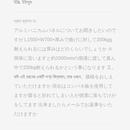
ইঞ্জি. ইউসুফ
দ্রুত ড্রাগন ড:
アルミハニカムパネルについてお聞きしたいので
すが L1500×W700×厚みで曲げに対して200kgg
耐えられるには厚みはどのくらいでしょうか ※
簡単に言いますと約1000mmの側溝に渡して真ん
中で200kg耐えられるかという事になります 又
、
যদি এই ধরনের একটি পণ্য বিদ্যমান, তার ওজন、
価格をおしえ
ていただけますか 現在はコンパネ板を使用して
ますが腐ると折れてしまい人が側溝に落ちてけが
をしてます 出来ましたらメールでお返事をいた
だけますか