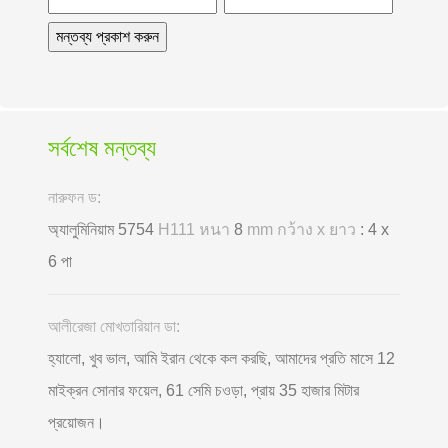
সর্বশেষ মন্তব্য
নারুফন ড:
অ্যালুমিনিয়াম 5754
H111 หนา
8
mm กว้าง x ยาว
: 4 x
6 পা
আলীরেজা মোখতারিয়ান ডা:
হ্যালো, খুব ভাল, আমি ইরান থেকে কল করছি, আমাদের প্রতি মাসে 12
মাইক্রন সোনার ফয়েল, 61 সেমি চওড়া, প্রায় 35 হাজার মিটার
প্রয়োজন।