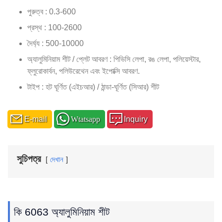
পুরুত্ব : 0.3-600
প্রস্থ : 100-2600
দৈর্ঘ্য : 500-10000
অ্যালুমিনিয়াম শীট / প্লেট আবরণ : পিভিসি লেপা, রঙ লেপা, পলিয়েস্টার,
ফ্লুরোকার্বন, পলিউরেথেন এবং ইপোক্সি আবরণ.
টাইপ : হট ঘূর্ণিত (এইচআর) / ঠান্ডা-ঘূর্ণিত (সিআর) শীট
E-mail
Wtatsapp
Inquiry
সুচিপত্র
দেখান
কি 6063 অ্যালুমিনিয়াম শীট