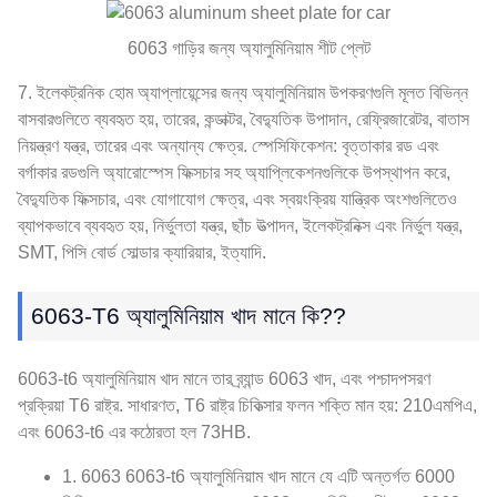
6063 গাড়ির জন্য অ্যালুমিনিয়াম শীট প্লেট
7. ইলেকট্রনিক হোম অ্যাপ্লায়েন্সের জন্য অ্যালুমিনিয়াম উপকরণগুলি মূলত বিভিন্ন
বাসবারগুলিতে ব্যবহৃত হয়, তারের, কন্ডাক্টর, বৈদ্যুতিক উপাদান, রেফ্রিজারেটর, বাতাস
নিয়ন্ত্রণ যন্ত্র, তারের এবং অন্যান্য ক্ষেত্র. স্পেসিফিকেশন: বৃত্তাকার রড এবং
বর্গাকার রডগুলি অ্যারোস্পেস ফিক্সচার সহ অ্যাপ্লিকেশনগুলিকে উপস্থাপন করে,
বৈদ্যুতিক ফিক্সচার, এবং যোগাযোগ ক্ষেত্র, এবং স্বয়ংক্রিয় যান্ত্রিক অংশগুলিতেও
ব্যাপকভাবে ব্যবহৃত হয়, নির্ভুলতা যন্ত্র, ছাঁচ উত্পাদন, ইলেকট্রনিক্স এবং নির্ভুল যন্ত্র,
SMT, পিসি বোর্ড সোল্ডার ক্যারিয়ার, ইত্যাদি.
6063-T6 অ্যালুমিনিয়াম খাদ মানে কি??
6063-t6 অ্যালুমিনিয়াম খাদ মানে তার ব্র্যান্ড 6063 খাদ, এবং পশ্চাদপসরণ
প্রক্রিয়া T6 রাষ্ট্র. সাধারণত, T6 রাষ্ট্র চিকিত্সার ফলন শক্তি মান হয়: 210এমপিএ,
এবং 6063-t6 এর কঠোরতা হল 73HB.
1. 6063 6063-t6 অ্যালুমিনিয়াম খাদ মানে যে এটি অন্তর্গত 6000