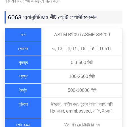
এবং একটি নেটওয়ার্ক কাঠামো গঠন করে.
6063 অ্যালুমিনিয়াম শীট প্লেট স্পেসিফিকেশন
মান
ASTM B209 / ASME SB209
মেজাজ
ও, T3, T4, T5, T6, T651 T6511
পুরুত্ব
0.3-600 মিমি
প্রস্থ
100-2600 মিমি
দৈর্ঘ্য
500-10000 মিমি
পৃষ্ঠতল
উজ্জ্বল, পালিশ করা, চুলের লাইন, ব্রাশ, বালি
বিস্ফোরণ, emmbossed, এচিং, ইত্যাদি.
শেষ করুন
মিল, গ্রাহক নির্দিষ্ট ফিনিস