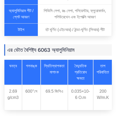
অ্যালুমিনিয়াম শীট /
পিভিসি লেপা, রঙ লেপা, পলিয়েস্টার, ফ্লুরোকার্বন,
প্লেট আবরণ
পলিউরেথেন এবং ইপোক্সি আবরণ
টাইপ
হট ঘূর্ণিত (এইচআর) / ঠান্ডা-ঘূর্ণিত (সিআর) শীট
এর ভৌত বৈশিষ্ট্য 6063 অ্যালুমিনিয়াম
ঘনত্ব
গলনাঙ্ক
স্থিতিস্থাপকতা
বৈদ্যুতিক
তাপ
মাপাংক
প্রতিরোধ
পরিবাহিতা
ক্ষমতা
2.69
600°সে
69.5 জিপিএ
0.035×10-
200
g/cm3
6 O.m
W/m.K