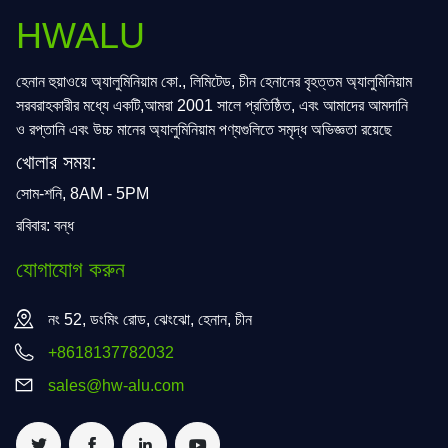
HWALU
হেনান হুয়াওয়ে অ্যালুমিনিয়াম কো., লিমিটেড, চীন হেনানের বৃহত্তম অ্যালুমিনিয়াম
সরবরাহকারীর মধ্যে একটি,আমরা 2001 সালে প্রতিষ্ঠিত, এবং আমাদের আমদানি
ও রপ্তানি এবং উচ্চ মানের অ্যালুমিনিয়াম পণ্যগুলিতে সমৃদ্ধ অভিজ্ঞতা রয়েছে
খোলার সময়:
সোম-শনি, 8AM - 5PM
রবিবার: বন্ধ
যোগাযোগ করুন
নং 52, ডংমিং রোড, ঝেংঝো, হেনান, চীন
+8618137782032
sales@hw-alu.com