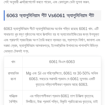
সেই অনুযায়ী এক্সট্রাপোলেট করতে পারেন, এবং রেফারেন্স ডেটা তুলনা করুন.
6063 অ্যালুমিনিয়াম শীট Vs6061 অ্যালুমিনিয়াম শীট
6063 অ্যালুমিনিয়াম শীটে অ্যালুমিনিয়ামের অর্ধেক শক্তি রয়েছে 6061 খাদ. এটি
সাধারণত খুব মসৃণ পৃষ্ঠতলের সাথে উত্পাদিত হয় যা অ্যানোডাইজিংয়ের জন্য উপযুক্ত
এবং প্রায়শই স্বয়ংক্রিয় অংশ তৈরি করতে ব্যবহৃত হয়, স্থাপত্য নির্মাণ, জানালা এবং
দরজা ফ্রেম, অ্যালুমিনিয়াম আসবাবপত্র, ইলেকট্রনিক উপাদানের পাশাপাশি বিভিন্ন
ভোক্তা টেকসই পণ্য.
খাদ
6061 ভিএস 6063
রাসায়নিক
Mg এবং SI এর পরিপ্রেক্ষিতে, 6061 হয় 30-50% অধিক
রচনা
6063. সবচেয়ে সরাসরি প্রভাব যে 6061 তুলনায় একটি
বৃহত্তর শক্তিশালীকরণ প্রভাব আছে 6063.
যান্ত্রিক
এর শক্তিশালীকরণ প্রভাব 6061 তাপ চিকিত্সা বৃহত্তর.
বৈশিষ্ট্য
বিপরীতে, উচ্চ প্রসার্য শক্তি, বিকৃতি প্রতিরোধের বৃহত্তর, তাই