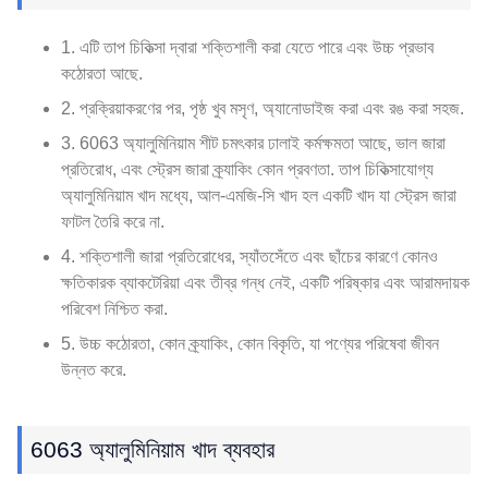
1. এটি তাপ চিকিত্সা দ্বারা শক্তিশালী করা যেতে পারে এবং উচ্চ প্রভাব
কঠোরতা আছে.
2. প্রক্রিয়াকরণের পর, পৃষ্ঠ খুব মসৃণ, অ্যানোডাইজ করা এবং রঙ করা সহজ.
3. 6063 অ্যালুমিনিয়াম শীট চমৎকার ঢালাই কর্মক্ষমতা আছে, ভাল জারা
প্রতিরোধ, এবং স্ট্রেস জারা ক্র্যাকিং কোন প্রবণতা. তাপ চিকিত্সাযোগ্য
অ্যালুমিনিয়াম খাদ মধ্যে, আল-এমজি-সি খাদ হল একটি খাদ যা স্ট্রেস জারা
ফাটল তৈরি করে না.
4. শক্তিশালী জারা প্রতিরোধের, স্যাঁতসেঁতে এবং ছাঁচের কারণে কোনও
ক্ষতিকারক ব্যাকটেরিয়া এবং তীব্র গন্ধ নেই, একটি পরিষ্কার এবং আরামদায়ক
পরিবেশ নিশ্চিত করা.
5. উচ্চ কঠোরতা, কোন ক্র্যাকিং, কোন বিকৃতি, যা পণ্যের পরিষেবা জীবন
উন্নত করে.
6063 অ্যালুমিনিয়াম খাদ ব্যবহার