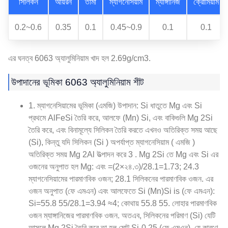
সিলিকন
আয়রন
তামা
ম্যাগনেসিয়াম
ম্যাঙ্গানিজ
ক্রোমিয়াম
0.2~0.6
0.35
0.1
0.45~0.9
0.1
0.1
এর ঘনত্ব 6063 অ্যালুমিনিয়াম খাদ হল 2.69g/cm3.
উপাদানের ভূমিকা 6063 অ্যালুমিনিয়াম শীট
1. ম্যাগনেসিয়ামের ভূমিকা (এমজি) উপাদান: Si ধাতুতে Mg এবং Si
প্রথমে AlFeSi তৈরি করে, আলফে (Mn) Si, এবং বাকিগুলি Mg 2Si
তৈরি করে, এবং বিনামূল্যে সিলিকন তৈরি করতে এখনও অতিরিক্ত সময় আছে
(Si), কিন্তু যদি সিলিকন (Si ) অপর্যাপ্ত ম্যাগনেসিয়াম ( এমজি )
অতিরিক্ত সময় Mg 2Al উত্পাদন করে 3 . Mg 2Si তে Mg এবং Si এর
ওজনের অনুপাত হল Mg: এবং =(2×২৪.৩)/28.1=1.73; 24.3
ম্যাগনেসিয়ামের পারমাণবিক ওজন; 28.1 সিলিকনের পারমাণবিক ওজন. এর
ওজন অনুপাত (ফে এমএন) এবং আলফেতে Si (Mn)Si is (ফে এমএন):
Si=55.8 55/28.1=3.94 ≈4; কোথায় 55.8 55. লোহার পারমাণবিক
ওজন ম্যাঙ্গানিজের পারমাণবিক ওজন. অতএব, সিলিকনের পরিমাণ (Si) যেটি
আসলে Mg 2Si তৈরি করে তা হল মোট Si-0.25 (ফে এমএন), যে কারণে