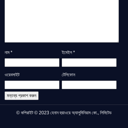
নাম
*
ইমেইল
*
ওয়েবসাইট
টেলিফোন
© কপিরাইট © 2023 হেনান হুয়াওয়ে অ্যালুমিনিয়াম কো., লিমিটেড