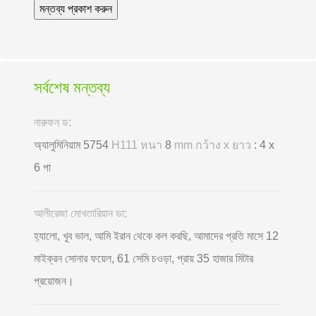
সর্বশেষ মন্তব্য
নারুফন ড:
অ্যালুমিনিয়াম 5754
H111 หนา
8
mm กว้าง x ยาว
: 4 x
6 পা
আলীরেজা মোখতারিয়ান ডা:
হ্যালো, খুব ভাল, আমি ইরান থেকে কল করছি, আমাদের প্রতি মাসে 12
মাইক্রন সোনার ফয়েল, 61 সেমি চওড়া, প্রায় 35 হাজার মিটার
প্রয়োজন।