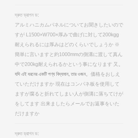
দ্রুত ড্রাগন ড:
アルミハニカムパネルについてお聞きしたいので
すが L1500×W700×厚みで曲げに対して200kgg
耐えられるには厚みはどのくらいでしょうか ※
簡単に言いますと約1000mmの側溝に渡して真ん
中で200kg耐えられるかという事になります 又
、
যদি এই ধরনের একটি পণ্য বিদ্যমান, তার ওজন、
価格をおしえ
ていただけますか 現在はコンパネ板を使用して
ますが腐ると折れてしまい人が側溝に落ちてけが
をしてます 出来ましたらメールでお返事をいた
だけますか
দ্রুত ড্রাগন ড: