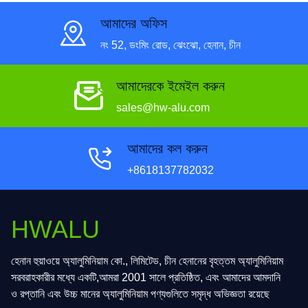
আমাদের অফিস
নং 52, ডংমিং রোড, ঝেংঝো, হেনান, চীন
আমাদেরকে ইমেইল করুন
sales@hw-alu.com
আমাদের কল করুন
+8618137782032
HWALU
হেনান হুয়াওয়ে অ্যালুমিনিয়াম কো., লিমিটেড, চীন হেনানের বৃহত্তম অ্যালুমিনিয়াম
সরবরাহকারীর মধ্যে একটি,আমরা 2001 সালে প্রতিষ্ঠিত, এবং আমাদের আমদানি
ও রপ্তানি এবং উচ্চ মানের অ্যালুমিনিয়াম পণ্যগুলিতে সমৃদ্ধ অভিজ্ঞতা রয়েছে