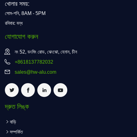
খোলার সময়:
সোম-শনি, 8AM - 5PM
রবিবার: বন্ধ
যোগাযোগ করুন
নং 52, ডংমিং রোড, ঝেংঝো, হেনান, চীন
+8618137782032
sales@hw-alu.com
দ্রুত লিঙ্ক
বাড়ি
সম্পর্কিত