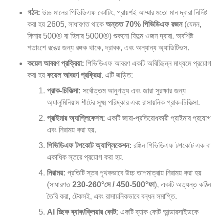
গঠন:
উচ্চ মানের পিভিডিএফ কোটিং, প্রায়শই আম্মার মতো মান দ্বারা নির্দিষ্ট
করা হয় 2605, সাধারণত থাকে
অন্তত 70% পিভিডিএফ রজন
(যেমন,
কিনার 500® বা হিলার 5000®) শুকনো ফিল্মে ওজন দ্বারা. অবশিষ্ট
শতাংশে রঙের জন্য রঙ্গক থাকে, দ্রাবক, এবং অন্যান্য অ্যাডিটিভস.
কয়েল আবরণ প্রক্রিয়া:
পিভিডিএফ আবরণ একটি অবিচ্ছিন্ন মাধ্যমে প্রয়োগ
করা হয়
কয়েল আবরণ প্রক্রিয়া
. এটি জড়িত:
প্রাক-চিকিত্সা:
সর্বোত্তম আনুগত্য এবং জারা সুরক্ষার জন্য
অ্যালুমিনিয়াম শীটের সূক্ষ্ম পরিষ্কার এবং রাসায়নিক প্রাক-চিকিত্সা.
প্রাইমার অ্যাপ্লিকেশন:
একটি জারা-প্রতিরোধকারী প্রাইমার প্রয়োগ
এবং নিরাময় করা হয়.
পিভিডিএফ টপকোট অ্যাপ্লিকেশন:
রঙিন পিভিডিএফ টপকোট এক বা
একাধিক স্তরে প্রয়োগ করা হয়.
নিরাময়:
প্রতিটি স্তর পৃথকভাবে উচ্চ তাপমাত্রায় নিরাময় করা হয়
(সাধারণত
230-260°সে / 450-500°ফা
), একটি অত্যন্ত কঠিন
তৈরি করা, টেকসই, এবং রাসায়নিকভাবে বন্ধন সমাপ্তি.
Al চ্ছিক ব্যাক/ক্লিয়ার কোট:
একটি ব্যাক কোট আন্ডারসাইডকে