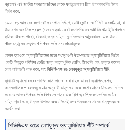
প্রায়শই এই জাতীয় সরবরাহকারীদের থেকে ফাউন্ডেশনাল শিল্প উপকরণগুলির উপর
নির্ভর করে.
যেমন, বড় আকারের কর্পোরেট ক্যাম্পাস নির্মাণে, ডেটা সেন্টার, স্মার্ট সিটি অবকাঠামো, বা
উচ্চ-শেষ আবাসিক প্রকল্প (যেখানে হুয়াওয়ে টেকনোলজিসের স্মার্ট সিস্টেম ইন্টিগ্রেশনে
ভূমিকা থাকতে পারে), টেকসই জন্য চাহিদা, নান্দনিকভাবে আনন্দদায়ক, এবং উচ্চ-
পারফরম্যান্সের সম্মুখভাগ উপকরণগুলি সমালোচনামূলক.
হেনান হুয়াওয়ে অ্যালুমিনিয়ামের মতো সংস্থাগুলি উচ্চ-মানের অ্যালুমিনিয়াম শিটের
একটি বিস্তৃত পরিসীমা তৈরির জন্য অত্যাধুনিক রোলিং মিলগুলি এবং উন্নত কয়েল
লেপ লাইনগুলি লাভ করে, সহ
পিভিডিএফ রঙ লেপযুক্ত অ্যালুমিনিয়াম শীট
.
সুনির্দিষ্ট অ্যালোয়িংয়ের প্রতিশ্রুতি তাদের, ধারাবাহিক আবরণ অ্যাপ্লিকেশন,
আন্তর্জাতিক পারফরম্যান্স মান অনুযায়ী আনুগত্য, এবং কঠোর মানের নিশ্চয়তা নিশ্চিত
করে যে তাদের উপকরণগুলি বিশ্ব স্থাপত্য এবং শিল্প অ্যাপ্লিকেশনগুলির কঠোর
চাহিদা পূরণ করে, উন্নত উত্পাদন এবং টেকসই নগর উন্নয়নের মানের বাস্তুতন্ত্রকে
সমর্থন করা.
পিভিডিএফ রঙের লেপযুক্ত অ্যালুমিনিয়াম শীট সম্পর্কে