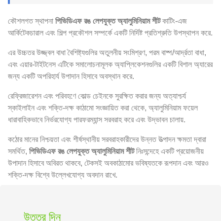
কৌশলগত স্থাপনা
পিভিডিএফ রঙ লেপযুক্ত অ্যালুমিনিয়াম শীট
কাটিং-এজ
আর্কিটেকচারাল এবং শিল্প প্রকৌশল সম্পর্কে একটি নির্দিষ্ট প্রতিশ্রুতি উপস্থাপন করে.
এর উচ্চতর উজ্জ্বল বাধা বৈশিষ্ট্যগুলির অতুলনীয় সংমিশ্রণ, পরম বাষ্প/আর্দ্রতা বাধা,
এবং এয়ার-টাইটনেস এটিকে সমালোচনামূলক অ্যাপ্লিকেশনগুলির একটি বিশাল অ্যারের
জন্য একটি অপরিহার্য উপাদান হিসাবে অবস্থান করে.
রেফ্রিজারেশন এবং পরিবহণে কোল্ড চেইনকে সুরক্ষিত করার জন্য অত্যাশ্চর্য
স্কাইলাইন এবং শক্তি-দক্ষ কাঠামো সংজ্ঞায়িত করা থেকে, অ্যালুমিনিয়াম ফয়েল
ধারাবাহিকভাবে নির্ভরযোগ্য পারফরম্যান্স সরবরাহ করে এবং উদ্ভাবন চালায়.
কঠোর মানের নিশ্চয়তা এবং শীর্ষস্থানীয় সরবরাহকারীদের উন্নত উত্পাদন ক্ষমতা দ্বারা
সমর্থিত,
পিভিডিএফ রঙ লেপযুক্ত অ্যালুমিনিয়াম শীট
নিঃসন্দেহে একটি প্রয়োজনীয়
উপাদান হিসাবে অবিরত থাকবে, টেকসই অবকাঠামোর ভবিষ্যতকে রূপদান এবং আরও
শক্তি-দক্ষ বিশ্বে উল্লেখযোগ্য অবদান রাখে.
উত্তর দিন