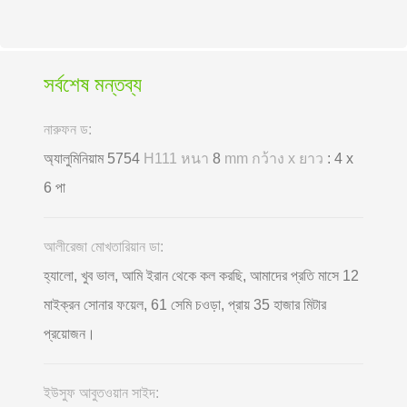
সর্বশেষ মন্তব্য
নারুফন ড:
অ্যালুমিনিয়াম 5754
H111 หนา
8
mm กว้าง x ยาว
: 4 x
6 পা
আলীরেজা মোখতারিয়ান ডা:
হ্যালো, খুব ভাল, আমি ইরান থেকে কল করছি, আমাদের প্রতি মাসে 12
মাইক্রন সোনার ফয়েল, 61 সেমি চওড়া, প্রায় 35 হাজার মিটার
প্রয়োজন।
ইউসুফ আবুতওয়ান সাইদ: