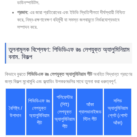
ডাউনস্পাউটস.
প্রভাব:
এর জারা প্রতিরোধের এবং ইউভি স্থিতিশীলতা দীর্ঘস্থায়ী নিশ্চিত
করে, নিম্ন-রক্ষণাবেক্ষণ বহির্মুখী যা সমস্ত জলবায়ুতে নির্ভরযোগ্যভাবে
সম্পাদন করে.
তুলনামূলক বিশ্লেষণ: পিভিডিএফ রঙ লেপযুক্ত অ্যালুমিনিয়াম
বনাম. বিকল্প
কিভাবে বুঝতে
পিভিডিএফ রঙ লেপযুক্ত অ্যালুমিনিয়াম শীট
অবহিত সিদ্ধান্ত গ্রহণের
জন্য বিকল্প মুখোমুখি এবং ক্ল্যাডিং উপকরণগুলির সাথে তুলনা করা গুরুত্বপূর্ণ.
পলিয়েস্টার
পিভিডিএফ রঙ
সলিড
(পিই)
আঁকা
বৈশিষ্ট্য /
লেপযুক্ত
অ্যালুমিনিয়াম
লেপযুক্ত
গ্যালভানাইজড
উপাদান
অ্যালুমিনিয়াম
প্লেট (পোস্ট
অ্যালুমিনিয়াম
স্টিল শীট
শীট
আঁকা)
শীট