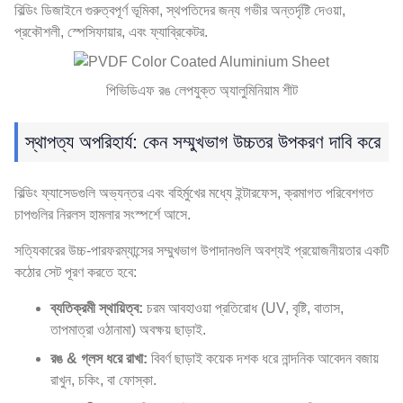
বিল্ডিং ডিজাইনে গুরুত্বপূর্ণ ভূমিকা, স্থপতিদের জন্য গভীর অন্তর্দৃষ্টি দেওয়া,
প্রকৌশলী, স্পেসিফায়ার, এবং ফ্যাব্রিকেটর.
পিভিডিএফ রঙ লেপযুক্ত অ্যালুমিনিয়াম শীট
স্থাপত্য অপরিহার্য: কেন সম্মুখভাগ উচ্চতর উপকরণ দাবি করে
বিল্ডিং ফ্যাসেডগুলি অভ্যন্তর এবং বহির্মুখের মধ্যে ইন্টারফেস, ক্রমাগত পরিবেশগত
চাপগুলির নিরলস হামলার সংস্পর্শে আসে.
সত্যিকারের উচ্চ-পারফরম্যান্সের সম্মুখভাগ উপাদানগুলি অবশ্যই প্রয়োজনীয়তার একটি
কঠোর সেট পূরণ করতে হবে:
ব্যতিক্রমী স্থায়িত্ব:
চরম আবহাওয়া প্রতিরোধ (UV, বৃষ্টি, বাতাস,
তাপমাত্রা ওঠানামা) অবক্ষয় ছাড়াই.
রঙ & গ্লস ধরে রাখা:
বিবর্ণ ছাড়াই কয়েক দশক ধরে নান্দনিক আবেদন বজায়
রাখুন, চকিং, বা ফোস্কা.