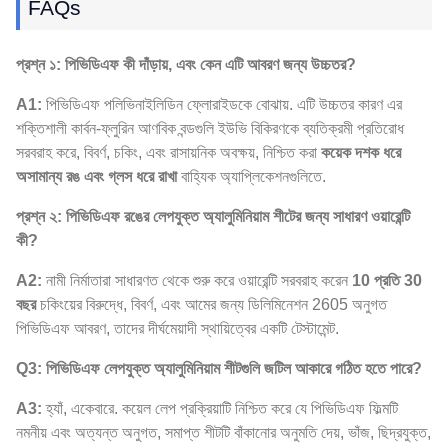
FAQs
প্রশ্ন ১: পিভিডিএফ কী দাঁড়ায়, এবং কেন এটি আবরণ জন্য উচ্চতর?
A1:
পিভিডিএফ পলিভিনাইলিডিন ফ্লোরাইডকে বোঝায়. এটি উচ্চতর কারণ এর
শক্তিশালী কার্বন-ফ্লুরিন আণবিক বন্ডগুলি ইউভি বিকিরণকে ব্যতিক্রমী প্রতিরোধ
সরবরাহ করে, বিবর্ণ, চকিং, এবং রাসায়নিক অবক্ষয়, নিশ্চিত করা
কয়েক দশক ধরে
অসামান্য রঙ এবং গ্লস ধরে রাখা
বাহ্যিক অ্যাপ্লিকেশনগুলিতে.
প্রশ্ন ২: পিভিডিএফ রঙের লেপযুক্ত অ্যালুমিনিয়াম শীটের জন্য সাধারণ ওয়ারেন্টি
কী?
A2:
নামী নির্মাতারা সাধারণত থেকে শুরু করে ওয়ারেন্টি সরবরাহ করেন
10 প্রতি 30
বছর
চকিংয়ের বিরুদ্ধে, বিবর্ণ, এবং আমের জন্য ডিলিমিনেশন 2605 অনুগত
পিভিডিএফ আবরণ, তাদের দীর্ঘমেয়াদী স্থায়িত্বের একটি টেস্টামেন্ট.
Q3: পিভিডিএফ লেপযুক্ত অ্যালুমিনিয়াম শীটগুলি জটিল আকারে গঠিত হতে পারে?
A3:
হ্যাঁ, একেবারে. কয়েল লেপ প্রক্রিয়াটি নিশ্চিত করে যে পিভিডিএফ ফিল্মটি
নমনীয় এবং অত্যন্ত অনুগত, সমাপ্ত শীটটি বাঁকানোর অনুমতি দেয়, ভাঁজ, ছিদ্রযুক্ত,