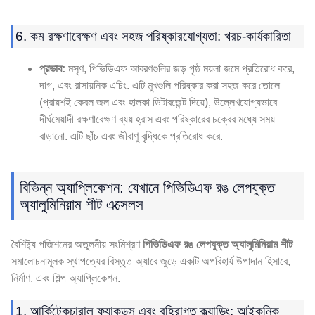
6. কম রক্ষণাবেক্ষণ এবং সহজ পরিষ্কারযোগ্যতা: খরচ-কার্যকারিতা
প্রভাব:
মসৃণ, পিভিডিএফ আবরণগুলির জড় পৃষ্ঠ ময়লা জমে প্রতিরোধ করে,
দাগ, এবং রাসায়নিক এচিং. এটি মুখগুলি পরিষ্কার করা সহজ করে তোলে
(প্রায়শই কেবল জল এবং হালকা ডিটারজেন্ট দিয়ে), উল্লেখযোগ্যভাবে
দীর্ঘমেয়াদী রক্ষণাবেক্ষণ ব্যয় হ্রাস এবং পরিষ্কারের চক্রের মধ্যে সময়
বাড়ানো. এটি ছাঁচ এবং জীবাণু বৃদ্ধিকে প্রতিরোধ করে.
বিভিন্ন অ্যাপ্লিকেশন: যেখানে পিভিডিএফ রঙ লেপযুক্ত
অ্যালুমিনিয়াম শীট এক্সেলস
বৈশিষ্ট্য পজিশনের অতুলনীয় সংমিশ্রণ
পিভিডিএফ রঙ লেপযুক্ত অ্যালুমিনিয়াম শীট
সমালোচনামূলক স্থাপত্যের বিস্তৃত অ্যারে জুড়ে একটি অপরিহার্য উপাদান হিসাবে,
নির্মাণ, এবং শিল্প অ্যাপ্লিকেশন.
1. আর্কিটেকচারাল ফ্যাকডস এবং বহিরাগত ক্ল্যাডিং: আইকনিক