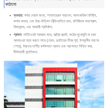
কাঠামো
ব্যবহার:
পর্দার দেয়াল জন্য, স্প্যানড্রেল প্যানেল, আলংকারিক বৈশিষ্ট্য,
কলাম কভার, এবং উচ্চ-উত্থিত বিল্ডিংগুলিতে ছাদ, বাণিজ্যিক কমপ্লেক্স,
বিমানবন্দর, এবং সরকারী প্রতিষ্ঠান.
প্রভাব:
লাইটওয়েট সরবরাহ করে, আল্ট্রা-ফ্ল্যাট, কঠোর মুখোমুখি যা চরম
আবহাওয়া সহ্য করতে পারে (যেমন, দুবাইয়ের তীব্র সূর্য, উপকূলীয় লবণের
স্প্রে), উচ্চতর তাপীয় কর্মক্ষমতা প্রদান এবং প্রাণবন্ত নিশ্চিত করা,
দীর্ঘস্থায়ী নান্দনিকতা.