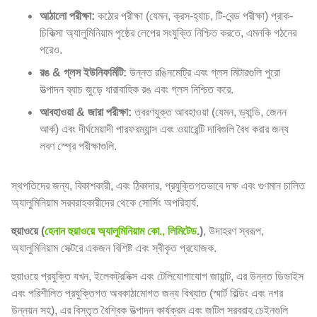
আঠালো পরীক্ষা:
কঠোর পরীক্ষা (যেমন, ক্রস-হ্যাচ, টি-বেন্ড পরীক্ষা) প্রাক-
চিকিত্সা অ্যালুমিনিয়াম পৃষ্ঠের লেপের সংযুক্তি নিশ্চিত করতে, এমনকি গঠনের
পরেও.
রঙ & গ্লস ইউনিফর্মিটি:
উন্নত রঙিনমেট্রি এবং গ্লস মিটারগুলি পুরো
উত্পাদন ব্যাচ জুড়ে ধারাবাহিক রঙ এবং গ্লস নিশ্চিত করে.
আবহাওয়া & জারা পরীক্ষা:
ত্বরণযুক্ত আবহাওয়া (যেমন, ড্যান্ডি, জেনন
আর্ক) এবং দীর্ঘমেয়াদী পারফরম্যান্স এবং ওয়ারেন্টি দাবিগুলি বৈধ করার জন্য
লবণ স্প্রে পরীক্ষাগুলি.
স্থপতিদের জন্য, বিকাশকারী, এবং ঠিকাদার, প্রযুক্তিগতভাবে দক্ষ এবং গুণমান চালিত
অ্যালুমিনিয়াম সরবরাহকারীদের থেকে সোর্সিং অপরিহার্য.
হুয়াওয়ে (
হেনান হুয়াওয়ে অ্যালুমিনিয়াম কো., লিমিটেড
.)
, উদাহরণ স্বরূপ,
অ্যালুমিনিয়াম সেক্টরে একজন বিশিষ্ট এবং স্বীকৃত প্রযোজক.
হুয়াওয়ে প্রযুক্তি যখন, ইলেকট্রনিক্স এবং টেলিযোগাযোগ জায়ান্ট, এর উন্নত ডিভাইস
এবং পরিশীলিত প্রযুক্তিগত অবকাঠামোগত জন্য বিখ্যাত (স্মার্ট বিল্ডিং এবং নগর
উন্নয়ন সহ), এর বিস্তৃত বৈশ্বিক উত্পাদন কার্যক্রম এবং জটিল সরবরাহ চেইনগুলি