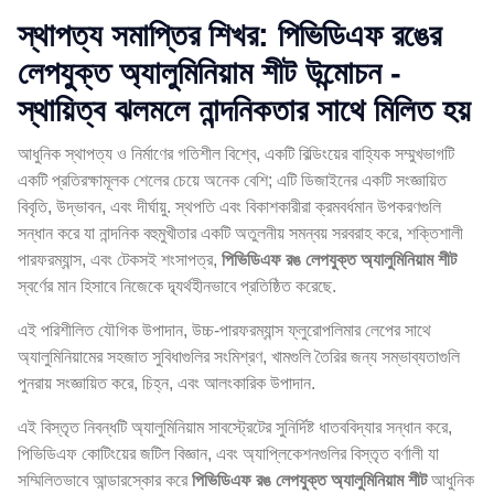
স্থাপত্য সমাপ্তির শিখর: পিভিডিএফ রঙের
লেপযুক্ত অ্যালুমিনিয়াম শীট উন্মোচন -
স্থায়িত্ব ঝলমলে নান্দনিকতার সাথে মিলিত হয়
আধুনিক স্থাপত্য ও নির্মাণের গতিশীল বিশ্বে, একটি বিল্ডিংয়ের বাহ্যিক সম্মুখভাগটি
একটি প্রতিরক্ষামূলক শেলের চেয়ে অনেক বেশি; এটি ডিজাইনের একটি সংজ্ঞায়িত
বিবৃতি, উদ্ভাবন, এবং দীর্ঘায়ু. স্থপতি এবং বিকাশকারীরা ক্রমবর্ধমান উপকরণগুলি
সন্ধান করে যা নান্দনিক বহুমুখীতার একটি অতুলনীয় সমন্বয় সরবরাহ করে, শক্তিশালী
পারফরম্যান্স, এবং টেকসই শংসাপত্র,
পিভিডিএফ রঙ লেপযুক্ত অ্যালুমিনিয়াম শীট
স্বর্ণের মান হিসাবে নিজেকে দ্ব্যর্থহীনভাবে প্রতিষ্ঠিত করেছে.
এই পরিশীলিত যৌগিক উপাদান, উচ্চ-পারফরম্যান্স ফ্লুরোপলিমার লেপের সাথে
অ্যালুমিনিয়ামের সহজাত সুবিধাগুলির সংমিশ্রণ, খামগুলি তৈরির জন্য সম্ভাব্যতাগুলি
পুনরায় সংজ্ঞায়িত করে, চিহ্ন, এবং আলংকারিক উপাদান.
এই বিস্তৃত নিবন্ধটি অ্যালুমিনিয়াম সাবস্ট্রেটের সুনির্দিষ্ট ধাতববিদ্যার সন্ধান করে,
পিভিডিএফ কোটিংয়ের জটিল বিজ্ঞান, এবং অ্যাপ্লিকেশনগুলির বিস্তৃত বর্ণালী যা
সম্মিলিতভাবে আন্ডারস্কোর করে
পিভিডিএফ রঙ লেপযুক্ত অ্যালুমিনিয়াম শীট
আধুনিক