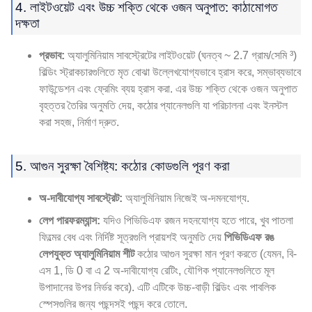
4. লাইটওয়েট এবং উচ্চ শক্তি থেকে ওজন অনুপাত: কাঠামোগত
দক্ষতা
প্রভাব:
অ্যালুমিনিয়াম সাবস্ট্রেটের লাইটওয়েট (ঘনত্ব ~ 2.7 গ্রাম/সেমি ³)
বিল্ডিং স্ট্রাকচারগুলিতে মৃত বোঝা উল্লেখযোগ্যভাবে হ্রাস করে, সম্ভাব্যভাবে
ফাউন্ডেশন এবং ফ্রেমিং ব্যয় হ্রাস করা. এর উচ্চ শক্তি থেকে ওজন অনুপাত
বৃহত্তর তৈরির অনুমতি দেয়, কঠোর প্যানেলগুলি যা পরিচালনা এবং ইনস্টল
করা সহজ, নির্মাণ দ্রুত.
5. আগুন সুরক্ষা বৈশিষ্ট্য: কঠোর কোডগুলি পূরণ করা
অ-দাবীযোগ্য সাবস্ট্রেট:
অ্যালুমিনিয়াম নিজেই অ-দমনযোগ্য.
লেপ পারফরম্যান্স:
যদিও পিভিডিএফ রজন দহনযোগ্য হতে পারে, খুব পাতলা
ফিল্মের বেধ এবং নির্দিষ্ট সূত্রগুলি প্রায়শই অনুমতি দেয়
পিভিডিএফ রঙ
লেপযুক্ত অ্যালুমিনিয়াম শীট
কঠোর আগুন সুরক্ষা মান পূরণ করতে (যেমন, বি-
এস 1, ডি 0 বা এ 2 অ-দাবীযোগ্য রেটিং, যৌগিক প্যানেলগুলিতে মূল
উপাদানের উপর নির্ভর করে). এটি এটিকে উচ্চ-বাড়ী বিল্ডিং এবং পাবলিক
স্পেসগুলির জন্য পছন্দসই পছন্দ করে তোলে.