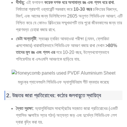
দীর্ঘায়ু:
এই ফলাফল
কয়েক দশক ধরে অসামান্য রঙ এবং গ্লস ধরে রাখা
.
নির্মাতারা প্রায়শই ওয়্যারেন্টি সরবরাহ করে
10-30 বছর
চকিংয়ের বিরুদ্ধে,
বিবর্ণ, এবং আমের জন্য ডিলিমিনেশন 2605 অনুগত পিভিডিএফ আবরণ. এটি
নিশ্চিত করে যে কোনও বিল্ডিংয়ের সম্মুখভাগটি তার পুরো জীবনকালের জন্য তার
প্রাণবন্ত চেহারা বজায় রাখে.
ডেটা অন্তর্দৃষ্টি:
স্বতন্ত্র ত্বরিত আবহাওয়া পরীক্ষা (যেমন, ফ্লোরিডা
এক্সপোজার) ধারাবাহিকভাবে পিভিডিএফ আবরণ বজায় রাখা দেখান
>80%
তাদের মূল রঙ এবং গ্লস এর
পরে 10-20 বছর, উল্লেখযোগ্যভাবে
পলিয়েস্টার বা এসএমপি আবরণকে ছাড়িয়ে যায়.
মধুচক্র প্যানেলগুলি পিভিডিএফ অ্যালুমিনিয়াম শীট ব্যবহার করেছে
2. উচ্চতর জারা প্রতিরোধের: কঠোর জলবায়ুতে স্থায়িত্ব
দ্বৈত সুরক্ষা:
অ্যালুমিনিয়াম সাবস্ট্রেটের সহজাত জারা প্রতিরোধের (একটি
প্যাসিভ অক্সাইড স্তর গঠন) অত্যন্ত জড় এবং দুর্ভেদ্য পিভিডিএফ লেপ
দ্বারা বৃদ্ধি করা হয়.