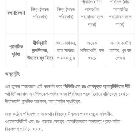
পরিমিত (টাচ-
পরিমিত (টাচ-
নিম্ন (সহজ
নিম্ন (সহজ
আপগুলির
আপগুলির
রক্ষণাবেক্ষণ
পরিষ্কার)
পরিষ্কার)
প্রয়োজন হতে
প্রয়োজন হতে
পারে)
পারে)
দীর্ঘস্থায়ী
খরচ-কার্যকর,
অনেক
অনন্য কাস্টম
প্রাথমিক
নান্দনিকতা,
ভাল সাধারণ
শক্তিশালী, কম
আকার, খুব ঘন
সুবিধা
উচ্চতর স্থায়িত্ব
পারফরম্যান্স
খরচে
গেজস
অন্তর্দৃষ্টি:
এই তুলনা স্পষ্টভাবে এটি প্রদর্শন করে
পিভিডিএফ রঙ লেপযুক্ত অ্যালুমিনিয়াম শীট
আর্কিটেকচারাল অ্যাপ্লিকেশনগুলির জন্য প্রিমিয়াম পছন্দ হিসাবে দাঁড়িয়েছে যেখানে
দীর্ঘমেয়াদী নান্দনিক আবেদন, আপোষহীন স্থায়িত্ব.
এবং কঠোর পরিবেশগত অবস্থার বিরুদ্ধে উচ্চতর পারফরম্যান্স সর্বজনীন,
ওয়েদারেবিলিটি এবং রঙ ধারণার ক্ষেত্রে ধারাবাহিকভাবে অন্যান্য প্রাক-আঁকা
বিকল্পগুলি ছাড়িয়ে যাওয়া.