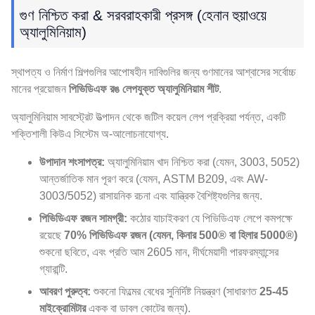
গুণ নিশ্চিত করা & সরবরাহকারী প্রসঙ্গ (হেনান হুয়াওয়ে
অ্যালুমিনিয়াম)
স্থাপত্য ও নির্মাণ শিল্পগুলির আপোষহীন দাবিগুলির জন্য গুণমানের আশ্বাসের সর্বোচ্চ
মানের প্রয়োজন
পিভিডিএফ রঙ লেপযুক্ত অ্যালুমিনিয়াম শীট
.
অ্যালুমিনিয়াম সাবস্ট্রেট উত্পাদন থেকে জটিল কয়েল লেপ প্রক্রিয়া পর্যন্ত, একটি
শক্তিশালী কিউএ সিস্টেম অ-আলোচনাযোগ্য.
উপাদান শংসাপত্র:
অ্যালুমিনিয়াম খাদ নিশ্চিত করা (যেমন, 3003, 5052)
আন্তর্জাতিক মান পূরণ করে (যেমন, ASTM B209, এবং AW-
3003/5052) রাসায়নিক রচনা এবং যান্ত্রিক বৈশিষ্ট্যগুলির জন্য.
পিভিডিএফ রজন সামগ্রী:
কঠোর যাচাইকরণ যে পিভিডিএফ লেপে কমপক্ষে
রয়েছে
70% পিভিডিএফ রজন (যেমন, কিনার 500® বা হিলার 5000®)
শুকনো ছবিতে, এবং প্রতি আম 2605 মান, দীর্ঘমেয়াদী পারফরম্যান্সের
গ্যারান্টি.
আবরণ পুরুত্ব:
শুকনো ফিল্মের বেধের সুনির্দিষ্ট নিয়ন্ত্রণ (সাধারণত
25-45
মাইক্রোমিটার
একক বা ডাবল কোটের জন্য).