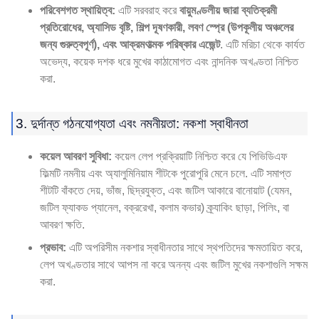
পরিবেশগত স্থায়িত্ব:
এটি সরবরাহ করে
বায়ুমণ্ডলীয় জারা ব্যতিক্রমী
প্রতিরোধের, অ্যাসিড বৃষ্টি, শিল্প দূষণকারী, লবণ স্প্রে (উপকূলীয় অঞ্চলের
জন্য গুরুত্বপূর্ণ), এবং আক্রমণাত্মক পরিষ্কার এজেন্ট
. এটি মরিচা থেকে কার্যত
অভেদ্য, কয়েক দশক ধরে মুখের কাঠামোগত এবং নান্দনিক অখণ্ডতা নিশ্চিত
করা.
3. দুর্দান্ত গঠনযোগ্যতা এবং নমনীয়তা: নকশা স্বাধীনতা
কয়েল আবরণ সুবিধা:
কয়েল লেপ প্রক্রিয়াটি নিশ্চিত করে যে পিভিডিএফ
ফিল্মটি নমনীয় এবং অ্যালুমিনিয়াম শীটকে পুরোপুরি মেনে চলে. এটি সমাপ্ত
শীটটি বাঁকতে দেয়, ভাঁজ, ছিদ্রযুক্ত, এবং জটিল আকারে বানোয়াট (যেমন,
জটিল ফ্যাকড প্যানেল, বক্ররেখা, কলাম কভার) ক্র্যাকিং ছাড়া, পিলিং, বা
আবরণ ক্ষতি.
প্রভাব:
এটি অপরিসীম নকশার স্বাধীনতার সাথে স্থপতিদের ক্ষমতায়িত করে,
লেপ অখণ্ডতার সাথে আপস না করে অনন্য এবং জটিল মুখের নকশাগুলি সক্ষম
করা.