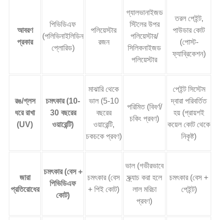
গ্যালভানাইজড
তরল পেইন্ট,
পিভিডিএফ
স্টিলের উপর
আবরণ
পলিয়েস্টার
পাউডার কোট
(পলিভিনাইলিডিন
পলিয়েস্টার/
প্রকার
রজন
(পোস্ট-
প্লোরিড)
সিলিকনাইজড
ফ্যাব্রিকেশন)
পলিয়েস্টার
মাঝারি থেকে
পেইন্ট সিস্টেম
রঙ/গ্লস
চমৎকার (10-
ভাল (5-10
দ্বারা পরিবর্তিত
পরিমিত (বিবর্ণ/
ধরে রাখা
30 বছরের
বছরের
হয় (প্রায়শই
চকিং প্রবণ)
(UV)
ওয়ারেন্টি)
ওয়ারেন্টি,
কয়েল কোট থেকে
চকচকে প্রবণ)
নিকৃষ্ট)
ভাল (গভীরভাবে
চমৎকার (বেস +
জারা
চমৎকার (বেস
স্ক্র্যাচ করা হলে
চমৎকার (বেস +
পিভিডিএফ
প্রতিরোধের
+ পিই কোট)
লাল মরিচা
পেইন্ট)
কোট)
প্রবণ)