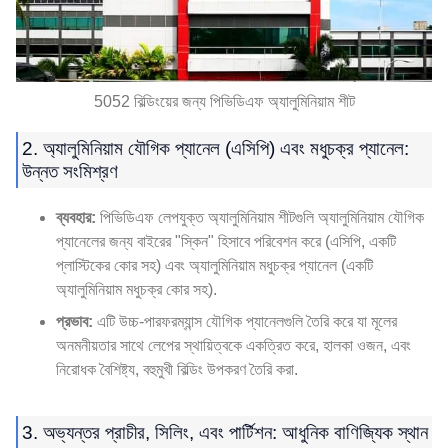
5052 বিল্ডিংয়ের জন্য পিভিডিএফ অ্যালুমিনিয়াম শীট
2. অ্যালুমিনিয়াম যৌগিক প্যানেল (এসিপি) এবং মধুচক্র প্যানেল:
উন্নত সংমিশ্রণ
ব্যবহার:
পিভিডিএফ লেপযুক্ত অ্যালুমিনিয়াম শীটগুলি অ্যালুমিনিয়াম যৌগিক
প্যানেলের জন্য বাইরের "স্কিন" হিসাবে পরিবেশন করে (এসিপি, একটি
প্লাস্টিকের কোর সহ) এবং অ্যালুমিনিয়াম মধুচক্র প্যানেল (একটি
অ্যালুমিনিয়াম মধুচক্র কোর সহ).
প্রভাব:
এটি উচ্চ-পারফরম্যান্স যৌগিক প্যানেলগুলি তৈরি করে যা মূলের
অনমনীয়তার সাথে লেপের স্থায়িত্বকে একত্রিত করে, হালকা ওজন, এবং
নিরোধক বৈশিষ্ট্য, বহুমুখী বিল্ডিং উপকরণ তৈরি করা.
3. অভ্যন্তর প্রাচীর, সিলিং, এবং পার্টিশন: আধুনিক বাণিজ্যিক স্থান