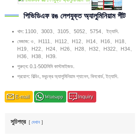
পিভিডিএফ রঙ লেপযুক্ত অ্যালুমিনিয়াম শীট
খাদ: 1100、3003、3105、5052、5754、ইত্যাদি.
মেজাজ: ও、H111、H112、H12、H14、H16、H18、
H19、H22、H24、H26、H28、H32、H322、H34、
H36、H38、H39.
পুরুত্ব: 0.1-500মিমি কাস্টমাইজড.
প্রয়োগ: বিল্ডিং, মধুচক্র অ্যালুমিনিয়াম প্যানেল, বিলবোর্ড, ইত্যাদি.
E-mail
Wtatsapp
Inquiry
সুচিপত্র
দেখান