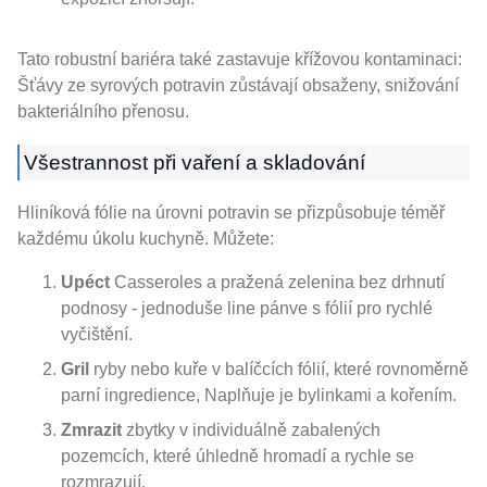
Tato robustní bariéra také zastavuje křížovou kontaminaci:
Šťávy ze syrových potravin zůstávají obsaženy, snižování
bakteriálního přenosu.
Všestrannost při vaření a skladování
Hliníková fólie na úrovni potravin se přizpůsobuje téměř
každému úkolu kuchyně. Můžete:
Upéct
Casseroles a pražená zelenina bez drhnutí
podnosy - jednoduše line pánve s fólií pro rychlé
vyčištění.
Gril
ryby nebo kuře v balíčcích fólií, které rovnoměrně
parní ingredience, Naplňuje je bylinkami a kořením.
Zmrazit
zbytky v individuálně zabalených
pozemcích, které úhledně hromadí a rychle se
rozmrazují.