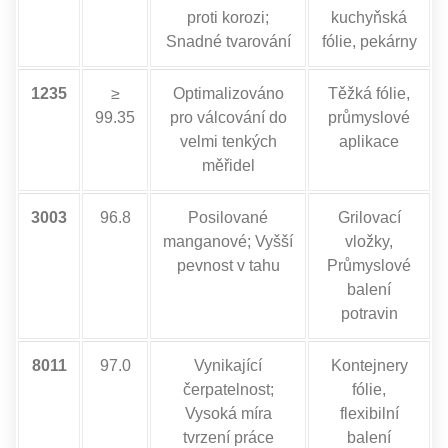
proti korozi;
kuchyňská
Snadné tvarování
fólie, pekárny
1235
≥
Optimalizováno
Těžká fólie,
99.35
pro válcování do
průmyslové
velmi tenkých
aplikace
měřidel
3003
96.8
Posilované
Grilovací
manganové; Vyšší
vložky,
pevnost v tahu
Průmyslové
balení
potravin
8011
97.0
Vynikající
Kontejnery
čerpatelnost;
fólie,
Vysoká míra
flexibilní
tvrzení práce
balení