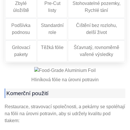
Zbylé
Pre-Cut
Stohovatelné pozemky,
úložiště
listy
Rychlé tání
Podšívka
Standardní
Čištění bez rozlohu,
podnosu
role
delší život
Grilovací
Těžká fólie
Šťavnatý, rovnoměrně
pakety
vařené výsledky
Hliníková fólie na úrovni potravin
Komerční použití
Restaurace, stravovací společnosti, a pekárny se spoléhají
na fólii na úrovni potravin, aby si udržely kvalitu pod
tlakem: