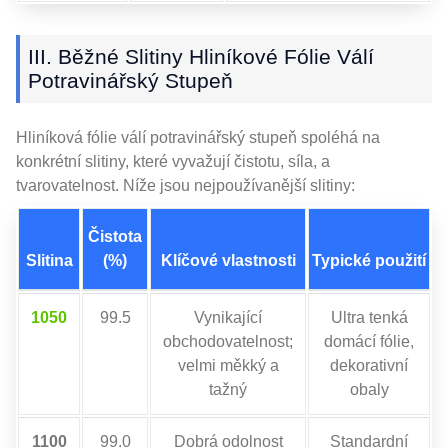
III. Běžné Slitiny Hliníkové Fólie Válí
Potravinářský Stupeň
Hliníková fólie válí potravinářský stupeň spoléhá na
konkrétní slitiny, které vyvažují čistotu, síla, a
tvarovatelnost. Níže jsou nejpoužívanější slitiny:
Čistota
Slitina
(%)
Klíčové vlastnosti
Typické použití
1050
99.5
Vynikající
Ultra tenká
obchodovatelnost;
domácí fólie,
velmi měkký a
dekorativní
tažný
obaly
1100
99.0
Dobrá odolnost
Standardní