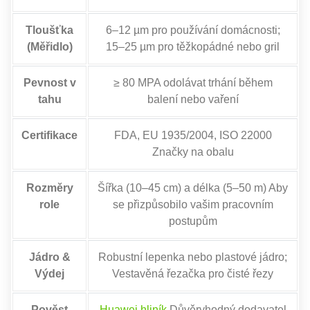
Tloušťka
6–12 µm pro používání domácnosti;
(Měřidlo)
15–25 µm pro těžkopádné nebo gril
Pevnost v
≥ 80 MPA odolávat trhání během
tahu
balení nebo vaření
Certifikace
FDA, EU 1935/2004, ISO 22000
Značky na obalu
Rozměry
Šířka (10–45 cm) a délka (5–50 m) Aby
role
se přizpůsobilo vašim pracovním
postupům
Jádro &
Robustní lepenka nebo plastové jádro;
Výdej
Vestavěná řezačka pro čisté řezy
Pověst
Huawei hliník
Důvěryhodný dodavatel