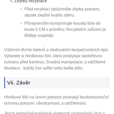
Zbytky recyklace
Před recyklací opláchněte zbytky potravin,
abyste zlepšili kvalitu sběru.
Přinejmenším komprimujte kousky fólie do
koule 5 CM v průměru; Recyklační zařízení je
třídějte snadněji.
Vážením těchto faktorů a sledováním bezpečnostních tipů,
Vyberete si hliníkovou fólii, která poskytuje spolehlivou
ochranu před bariérou, Snadná manipulace, a udržitelné
likvidace - každý čas vaříte nebo balíte jídlo.
Vii. Závěr
Hliníkové fólii na úrovni potravin poskytují bezkonkurenční
ochranu potravin, všestrannost, a udržitelnost.
Jejich jedinečné bariérové ​​vlastnosti zachovávají chuť a