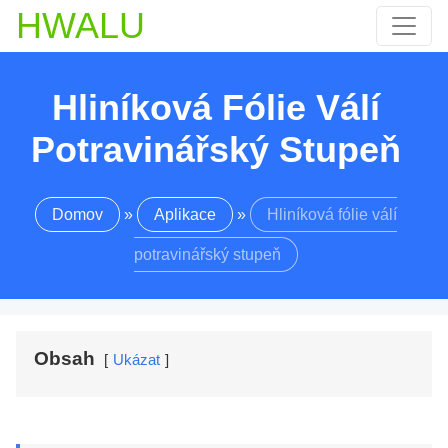
HWALU
Hliníková Fólie Válí
Potravinářský Stupeň
Domov
»
Aplikace
»
Hliníková fólie válí
potravinářský stupeň
Obsah
Ukázat