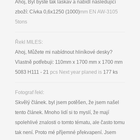
Ahoj, Byl byste tak laskav a nabídl následující
zboží: Cívka 0,6x1250 (1000)
mm EN AW-3105
5tons
Řekl MILES:
Ahoj, Můžete mi nabídnout hliníkové desky?
Vlastně potřebuji: 110mm x 1700 mm x 1700 mm
5083 H111 - 21
pcs Next year planed is
177 ks
Fotograf řekl:
Skvělý článek. byl jsem potěšen, že jsem našel
tento článek. Mnoho lidí si to myslí, že mají
spolehlivé znalosti o tomto tématu, ale často tomu
tak není. Proto mé příjemné překvapení. Jsem