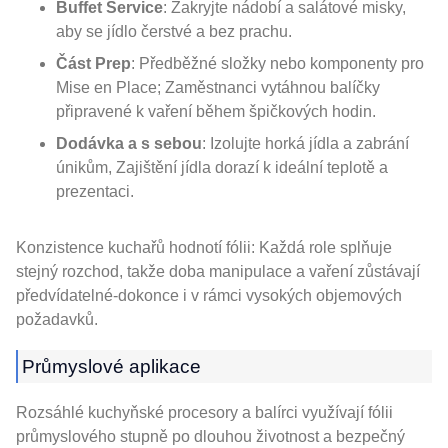
Buffet Service
: Zakryjte nádobí a salátové misky,
aby se jídlo čerstvé a bez prachu.
Část Prep
: Předběžné složky nebo komponenty pro
Mise en Place; Zaměstnanci vytáhnou balíčky
připravené k vaření během špičkových hodin.
Dodávka a s sebou
: Izolujte horká jídla a zabrání
únikům, Zajištění jídla dorazí k ideální teplotě a
prezentaci.
Konzistence kuchařů hodnotí fólii: Každá role splňuje
stejný rozchod, takže doba manipulace a vaření zůstávají
předvídatelné-dokonce i v rámci vysokých objemových
požadavků.
Průmyslové aplikace
Rozsáhlé kuchyňské procesory a balírci využívají fólii
průmyslového stupně po dlouhou životnost a bezpečný