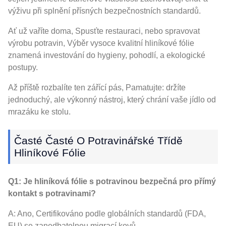
výživu při splnění přísných bezpečnostních standardů.
Ať už vaříte doma, Spusťte restauraci, nebo spravovat
výrobu potravin, Výběr vysoce kvalitní hliníkové fólie
znamená investování do hygieny, pohodlí, a ekologické
postupy.
Až příště rozbalíte ten zářící pás, Pamatujte: držíte
jednoduchý, ale výkonný nástroj, který chrání vaše jídlo od
mrazáku ke stolu.
Časté Časté O Potravinářské Třídě
Hliníkové Fólie
Q1: Je hliníková fólie s potravinou bezpečná pro přímý
kontakt s potravinami?
A: Ano, Certifikováno podle globálních standardů (FDA,
EU) se zanedbatelnou migrací kovů.