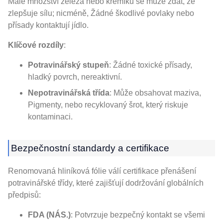
Malé množství železa nebo křemíku se může zdát, že
zlepšuje sílu; nicméně, Žádné škodlivé povlaky nebo
přísady kontaktují jídlo.
Klíčové rozdíly
:
Potravinářský stupeň
: Žádné toxické přísady,
hladký povrch, nereaktivní.
Nepotravinářská třída
: Může obsahovat maziva,
Pigmenty, nebo recyklovaný šrot, který riskuje
kontaminaci.
Bezpečnostní standardy a certifikace
Renomovaná hliníková fólie válí certifikace přenášení
potravinářské třídy, které zajišťují dodržování globálních
předpisů:
FDA (NÁS.)
: Potvrzuje bezpečný kontakt se všemi