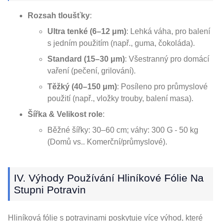
Rozsah tloušťky
:
Ultra tenké (6–12 μm)
: Lehká váha, pro balení
s jedním použitím (např., guma, čokoláda).
Standard (15–30 μm)
: Všestranný pro domácí
vaření (pečení, grilování).
Těžký (40–150 μm)
: Posíleno pro průmyslové
použití (např., vložky trouby, balení masa).
Šířka & Velikost role
:
Běžné šířky: 30–60 cm; váhy: 300 G - 50 kg
(Domů vs.. Komerční/průmyslové).
IV. Výhody Používání Hliníkové Fólie Na
Stupni Potravin
Hliníková fólie s potravinami poskytuje více výhod, které