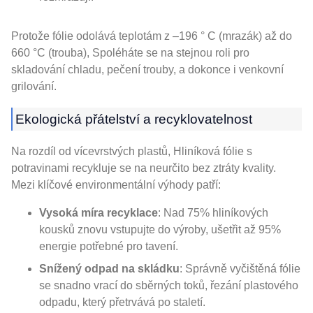
Protože fólie odolává teplotám z –196 ° C (mrazák) až do
660 °C (trouba), Spoléháte se na stejnou roli pro
skladování chladu, pečení trouby, a dokonce i venkovní
grilování.
Ekologická přátelství a recyklovatelnost
Na rozdíl od vícevrstvých plastů, Hliníková fólie s
potravinami recykluje se na neurčito bez ztráty kvality.
Mezi klíčové environmentální výhody patří:
Vysoká míra recyklace
: Nad 75% hliníkových
kousků znovu vstupujte do výroby, ušetřit až 95%
energie potřebné pro tavení.
Snížený odpad na skládku
: Správně vyčištěná fólie
se snadno vrací do sběrných toků, řezání plastového
odpadu, který přetrvává po staletí.