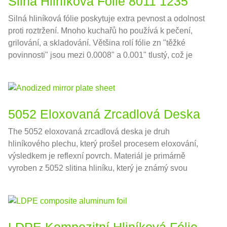
Silná Hliníková Fólie 8011 1235
Silná hliníková fólie poskytuje extra pevnost a odolnost
proti roztržení. Mnoho kuchařů ho používá k pečení,
grilování, a skladování. Většina rolí fólie zn "těžké
povinnosti" jsou mezi 0.0008" a 0.001" tlustý, což je
zhruba 0,02032-0,0254 mm v národních jednotkách
5052 Eloxovaná Zrcadlová Deska
The 5052 eloxovaná zrcadlová deska je druh
hliníkového plechu, který prošel procesem eloxování,
výsledkem je reflexní povrch. Materiál je primárně
vyroben z 5052 slitina hliníku, který je známý svou
vynikající odolností proti korozi a dobrou tvarovatelností.