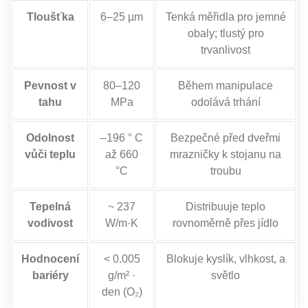
Tloušťka
6–25 µm
Tenká měřidla pro jemné
obaly; tlustý pro
trvanlivost
Pevnost v
80–120
Během manipulace
tahu
MPa
odolává trhání
Odolnost
–196 ° C
Bezpečné před dveřmi
vůči teplu
až 660
mrazničky k stojanu na
°C
troubu
Tepelná
~ 237
Distribuuje teplo
vodivost
W/m·K
rovnoměrně přes jídlo
Hodnocení
< 0.005
Blokuje kyslík, vlhkost, a
bariéry
g/m² ·
světlo
den (O₂)