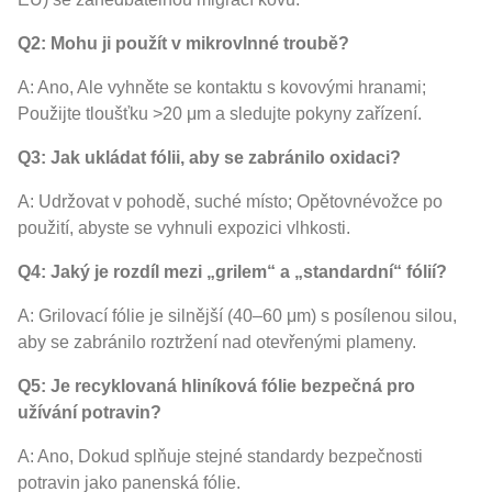
Q2: Mohu ji použít v mikrovlnné troubě?
A: Ano, Ale vyhněte se kontaktu s kovovými hranami;
Použijte tloušťku >20 μm a sledujte pokyny zařízení.
Q3: Jak ukládat fólii, aby se zabránilo oxidaci?
A: Udržovat v pohodě, suché místo; Opětovnévožce po
použití, abyste se vyhnuli expozici vlhkosti.
Q4: Jaký je rozdíl mezi „grilem“ a „standardní“ fólií?
A: Grilovací fólie je silnější (40–60 μm) s posílenou silou,
aby se zabránilo roztržení nad otevřenými plameny.
Q5: Je recyklovaná hliníková fólie bezpečná pro
užívání potravin?
A: Ano, Dokud splňuje stejné standardy bezpečnosti
potravin jako panenská fólie.