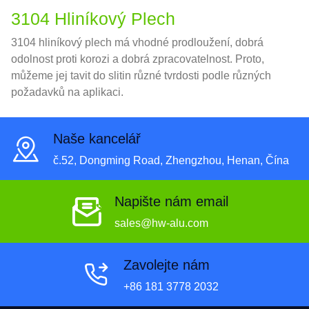
3104 Hliníkový Plech
3104 hliníkový plech má vhodné prodloužení, dobrá
odolnost proti korozi a dobrá zpracovatelnost. Proto,
můžeme jej tavit do slitin různé tvrdosti podle různých
požadavků na aplikaci.
Naše kancelář
č.52, Dongming Road, Zhengzhou, Henan, Čína
Napište nám email
sales@hw-alu.com
Zavolejte nám
+86 181 3778 2032