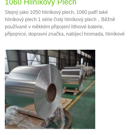
1060 Hliníkový Plech
Stejný jako 1050 hliníkový plech, 1060 patří také
hliníkový plech 1 série čistý hliníkový plech，Běžně
používané v měkkém připojení lithiové baterie,
přípojnice, dopravní značka, nabíjecí hromada, hliníkové
těsnění, výzdoba venkovní stěny billboardu，a tak dále.