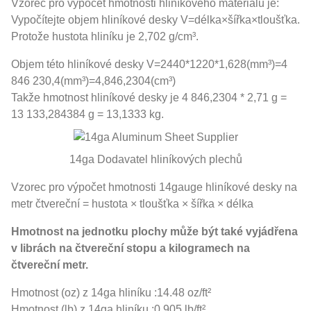
Vzorec pro výpočet hmotnosti hliníkového materiálu je:
Vypočítejte objem hliníkové desky V=délka×šířka×tloušťka.
Protože hustota hliníku je 2,702 g/cm³.
Objem této hliníkové desky V=2440*1220*1,628(mm³)=4
846 230,4(mm³)=4,846,2304(cm³)
Takže hmotnost hliníkové desky je 4 846,2304 * 2,71 g =
13 133,284384 g = 13,1333 kg.
14ga Dodavatel hliníkových plechů
Vzorec pro výpočet hmotnosti 14gauge hliníkové desky na
metr čtvereční = hustota × tloušťka × šířka × délka
Hmotnost na jednotku plochy může být také vyjádřena
v librách na čtvereční stopu a kilogramech na
čtvereční metr.
Hmotnost (oz) z 14ga hliníku :14.48 oz/ft²
Hmotnost (lb) z 14ga hliníku :0.905 lb/ft²