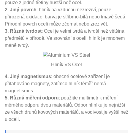
pouze z jedné třetiny hustší než ocel.
2. Jiný povrch
: hliník na vzduchu nezreziví, pouze
přirozená oxidace, barva je stříbrno-bílá nebo tmavě šedá.
Přírodní povrch oceli může zčernat nebo zrezivět.
3. Různá tvrdost
: Ocel je velmi tvrdá a tvrdší než většina
předmětů v přírodě. Ve srovnání s ocelí, hliník je mnohem
méně tvrdý.
Hliník VS Ocel
4. Jiný magnetismus
: obecné ocelové zařízení je
přitahováno magnety, zatímco hliník téměř nemá
magnetismus.
5. Různá měření odporu
: použijte multimetr k měření
měrného odporu dvou materiálů. Odpor hliníku je nejnižší
ze všech druhů kovových materiálů, a vodivost je vyšší než
u oceli.