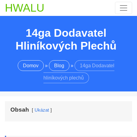
HWALU
14ga Dodavatel
Hliníkových Plechů
Domov
»
Blog
»
14ga Dodavatel
hliníkových plechů
Obsah
Ukázat