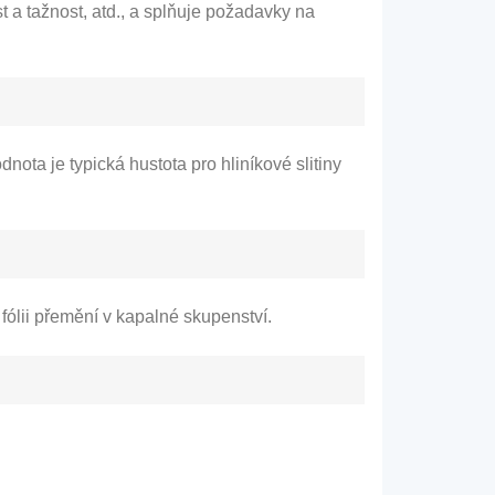
st a tažnost, atd., a splňuje požadavky na
nota je typická hustota pro hliníkové slitiny
e fólii přemění v kapalné skupenství.