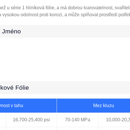
 než u série 1 hliníková fólie, a má dobrou tvarovatelnost, svařite
a vysokou odolnost proti korozi, a může splňovat prostředí potř
ní Jméno
íkové Fólie
nost v tahu
Mez kluzu
16,700-25,400 psi
70-140 MPa
10,000-20,3