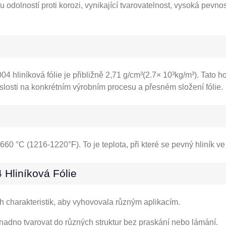
u odolností proti korozi, vynikající tvarovatelnost, vysoká pevno
4 hliníková fólie je přibližně 2,71 g/cm³(2.7× 10³kg/m³). Tato hod
vislosti na konkrétním výrobním procesu a přesném složení fólie.
-660 °C (1216-1220°F). To je teplota, při které se pevný hliník v
 Hliníková Fólie
ch charakteristik, aby vyhovovala různým aplikacím.
 snadno tvarovat do různých struktur bez praskání nebo lámání.