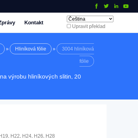
Zprávy
Kontakt
Upravit překlad
»
Hliníková fólie
»
3004 hliníková
fólie
na výrobu hliníkových slitin, 20
, H19, H22, H24, H26, H28