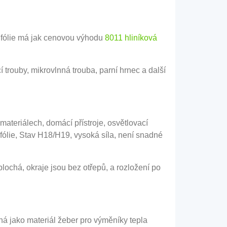
á fólie má jak cenovou výhodu
8011 hliníková
í trouby, mikrovlnná trouba, parní hrnec a další
 materiálech, domácí přístroje, osvětlovací
fólie, Stav H18/H19, vysoká síla, není snadné
lochá, okraje jsou bez otřepů, a rozložení po
aná jako materiál žeber pro výměníky tepla