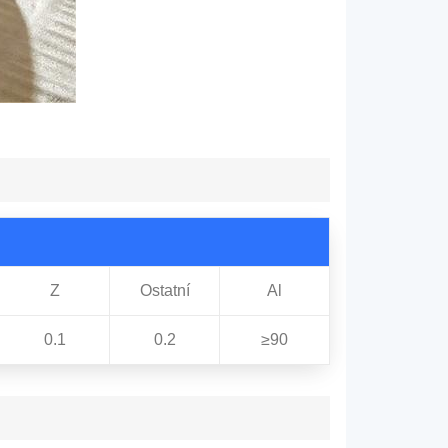
Z
Ostatní
Al
0.1
0.2
≥90