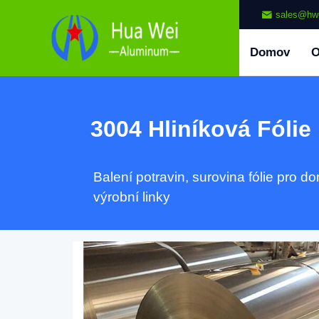
sales@hw
Domov
3004 Hliníková Fólie
Balení potravin, surovina fólie pro d
výrobní linky