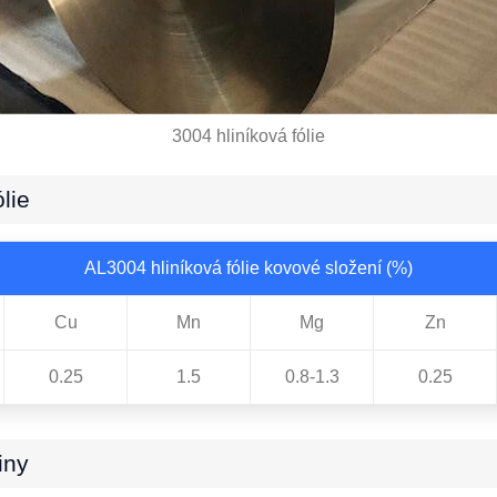
3004 hliníková fólie
lie
AL3004 hliníková fólie kovové složení (%)
Cu
Mn
Mg
Zn
0.25
1.5
0.8-1.3
0.25
iny