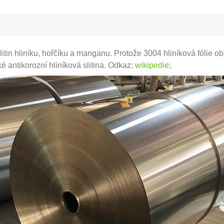
litin hliníku, hořčíku a manganu. Protože 3004 hliníková fólie o
ké antikorozní hliníková slitina. Odkaz:
wikipedie
;