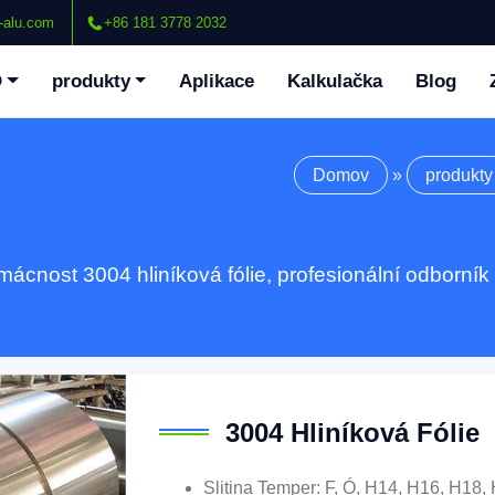
-alu.com
+86 181 3778 2032
O
produkty
Aplikace
Kalkulačka
Blog
Domov
»
produkty
omácnost 3004 hliníková fólie, profesionální odborník 
3004 Hliníková Fólie
Slitina Temper: F, Ó, H14, H16, H18