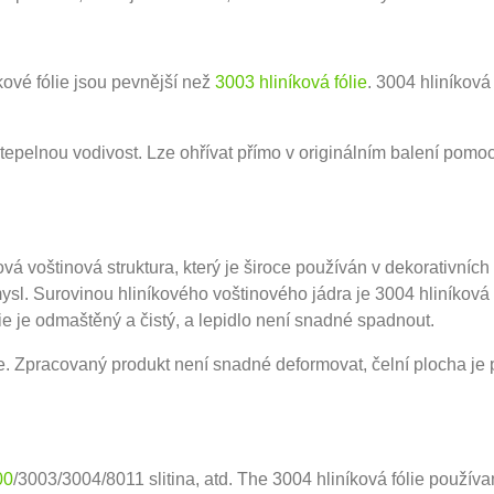
ové fólie jsou pevnější než
3003 hliníková fólie
. 3004 hliníkov
 tepelnou vodivost. Lze ohřívat přímo v originálním balení pomoc
ová voštinová struktura, který je široce používán v dekorativních
ysl. Surovinou hliníkového voštinového jádra je 3004 hliníková 
ie je odmaštěný a čistý, a lepidlo není snadné spadnout.
e. Zpracovaný produkt není snadné deformovat, čelní plocha je p
00
/3003/3004/8011 slitina, atd. The 3004 hliníková fólie použív