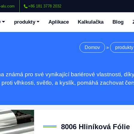
-alu.com
+86 181 3778 2032
O
produkty
Aplikace
Kalkulačka
Blog
Domov
»
produkty
ina známá pro své vynikající bariérové ​​vlastnosti, dí
roti vlhkosti, světlo, a kyslík, pomáhá zachovat čer
8006 Hliníková Fólie