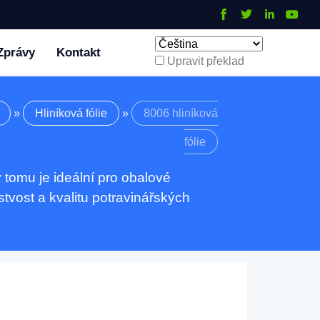
Zprávy
Kontakt
Upravit překlad
»
Hliníková fólie
»
8006 hliníková
fólie
ky tomu je ideální pro obalové
stvost a kvalitu potravinářských