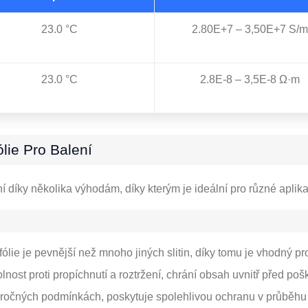
23.0 °C
2.80E+7 – 3,50E+7 S/m
23.0 °C
2.8E-8 – 3,5E-8 Ω·m
lie Pro Balení
ní díky několika výhodám, díky kterým je ideální pro různé apli
 fólie je pevnější než mnoho jiných slitin, díky tomu je vhodný p
lnost proti propíchnutí a roztržení, chrání obsah uvnitř před 
 náročných podmínkách, poskytuje spolehlivou ochranu v průběhu