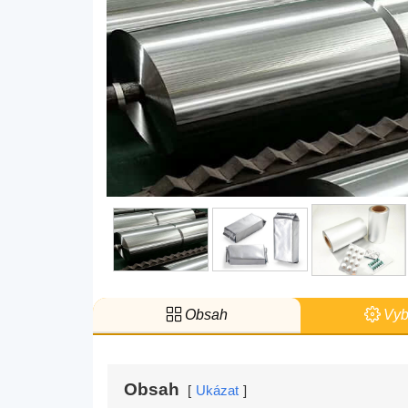
Obsah
Vyb
Obsah
Ukázat