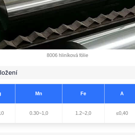
8006 hliníková fólie
ložení
g
Mn
Fe
A
10
0.30~1,0
1.2~2,0
≤0,40