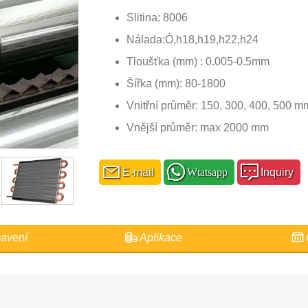
Slitina: 8006
Nálada:Ó,h18,h19,h22,h24
Tloušťka (mm) : 0.005-0.5mm
Šířka (mm): 80-1800
Vnitřní průměr: 150, 300, 400, 500 mm
Vnější průměr: max 2000 mm
E-mail
Wtatsapp
Inquiry
avení
Aplikace