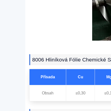
8006 Hliníková Fólie Chemické S
Přísada
Cu
M
Obsah
≤0,30
≤0,