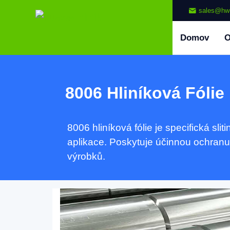
sales@hw
Domov
8006 Hliníková Fólie
8006 hliníková fólie je specifická slit
aplikace. Poskytuje účinnou ochranu p
výrobků.