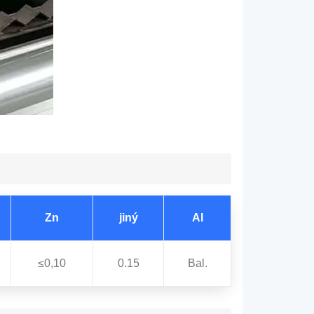
Zn
jiný
Al
≤0,10
0.15
Bal.