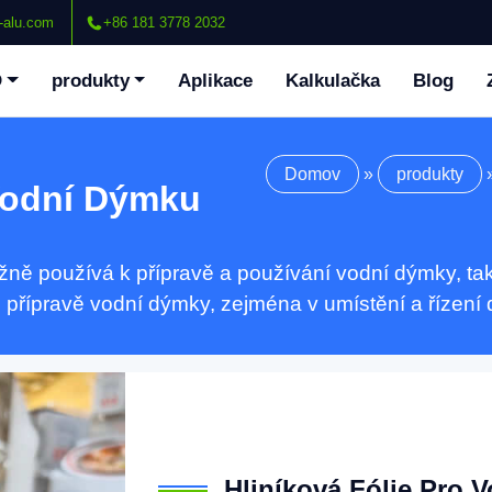
-alu.com
+86 181 3778 2032
O
produkty
Aplikace
Kalkulačka
Blog
Domov
»
produkty
 Vodní Dýmku
ěžně používá k přípravě a používání vodní dýmky, t
 přípravě vodní dýmky, zejména v umístění a řízení 
Hliníková Fólie Pro 