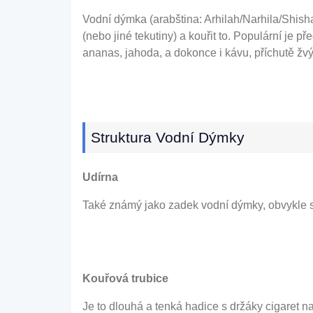
Vodní dýmka (arabština: Arhilah/Narhila/Shisha;
(nebo jiné tekutiny) a kouřit to. Populární j
ananas, jahoda, a dokonce i kávu, příchutě žvý
Struktura Vodní Dýmky
Udírna
Také známý jako zadek vodní dýmky, obvykle se
Kouřová trubice
Je to dlouhá a tenká hadice s držáky cigaret 