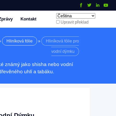
Zprávy
Kontakt
Upravit překlad
»
Hliníková fólie
»
Hliníková fólie pro
vodní dýmku
aké známý jako shisha nebo vodní
dřevěného uhlí a tabáku.
Vodní Dýmku