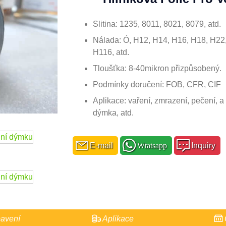
Slitina: 1235, 8011, 8021, 8079, atd.
Nálada: Ó, H12, H14, H16, H18, H22
H116, atd.
Tloušťka: 8-40mikron přizpůsobený.
Podmínky doručení: FOB, CFR, CIF
Aplikace: vaření, zmrazení, pečení, a 
dýmka, atd.
E-mail
Wtatsapp
Inquiry
avení
Aplikace