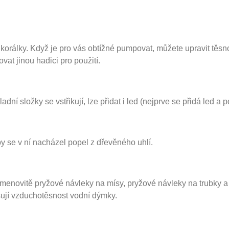
korálky. Když je pro vás obtížné pumpovat, můžete upravit těsno
at jinou hadici pro použití.
dní složky se vstřikují, lze přidat i led (nejprve se přidá led a 
y se v ní nacházel popel z dřevěného uhlí.
jmenovitě pryžové návleky na mísy, pryžové návleky na trubky 
ují vzduchotěsnost vodní dýmky.