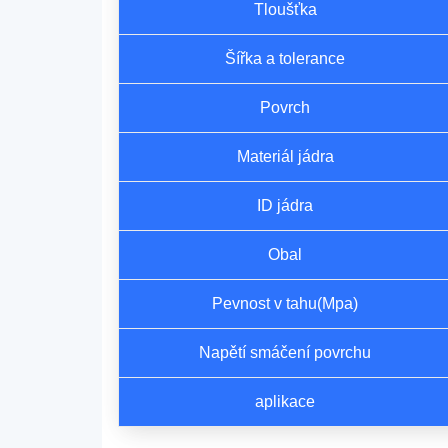
Tloušťka
Šířka a tolerance
Povrch
Materiál jádra
ID jádra
Obal
Pevnost v tahu(Mpa)
Napětí smáčení povrchu
aplikace