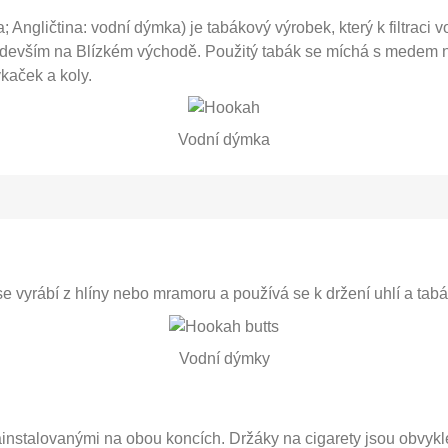
 Angličtina: vodní dýmka) je tabákový výrobek, který k filtraci 
e především na Blízkém východě. Použitý tabák se míchá s medem
kaček a koly.
Vodní dýmka
 vyrábí z hlíny nebo mramoru a používá se k držení uhlí a tabák
Vodní dýmky
nainstalovanými na obou koncích. Držáky na cigarety jsou obvyk