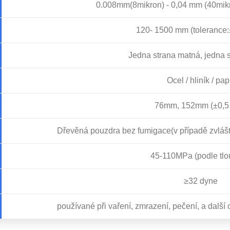
0.008mm(8mikron) - 0,04 mm (40mikr
120- 1500 mm (tolerance:
Jedna strana matná, jedna s
Ocel / hliník / pap
76mm, 152mm (±0,5
Dřevěná pouzdra bez fumigace(v případě zvlášt
45-110MPa (podle tlo
≥32 dyne
používané při vaření, zmrazení, pečení, a další