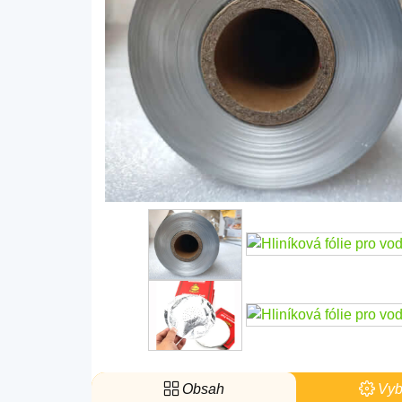
Obsah
Vyb