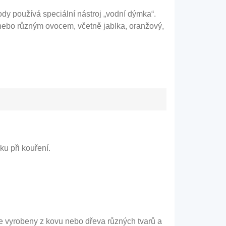
vody používá speciální nástroj „vodní dýmka“.
 nebo různým ovocem, včetně jablka, oranžový,
u při kouření.
le vyrobeny z kovu nebo dřeva různých tvarů a