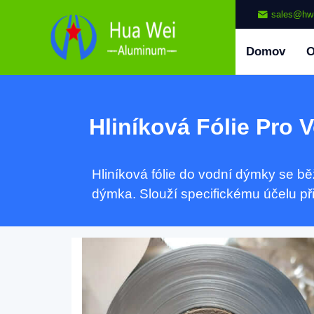
sales@hw
Domov
Hliníková Fólie Pro
Hliníková fólie do vodní dýmky se b
dýmka. Slouží specifickému účelu při