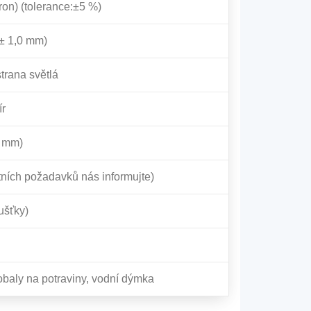
on) (tolerance:±5 %)
± 1,0 mm)
trana světlá
ír
 mm)
ních požadavků nás informujte)
ušťky)
 obaly na potraviny, vodní dýmka