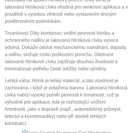
lakovaná hliníková cívka vhodná pro venkovní aplikace a v
prostředí s vysokou vlhkostí nebo vystavením drsným
povětrnostním podmínkám.
Trvanlivost: Díky kombinaci vnitřní pevnosti hliníku a
ochranného nátěru je lakovaná hliníková cívka vysoce
odolná. Dokáže odolat mechanickému namáhání, dopady,
a oděru, snižuje riziko poškození povrchu. Odolnost
lakované hliníkové cívky zajišťuje dlouhou životnost a
minimalizuje potřebu časté údržby nebo výměny.
Lehká váha: Hliník je lehký materiál, a tato vlastnost je
zachována, i když je potažena barvou. Lakovaná hliníková
cívka nabízí vysoký poměr pevnosti k hmotnosti, což je
výhodné pro aplikace, kde je rozhodující snížení
hmotnosti, jako v dopravě (např., automobilový průmysl,
letectví a kosmonautiky) nebo při stavbě lehkých
konstrukcí.