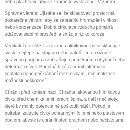
nebo plachtami, aby se zabránilo vystavení UV záření..
Správné větrání: Ujistěte se, že skladovací prostor má
dostatečné větrání, aby se zabránilo hromadění vlhkosti
nebo kondenzace. Dobrá cirkulace vzduchu pomáhá
udržovat stabilní prostředí a snižuje riziko koroze.
Vertikální úložiště: Lakovanou hliníkovou cívku skladujte
svisle, nejlépe na stojanu nebo paletě. To umožňuje
správnou podporu a zabraňuje nadměrnému ohýbání nebo
deformaci cívek. Pomáhá také zabránit jakémukoli
kontaktu nebo poškrábání mezi cívkami, minimalizace
možnosti poškození.
Chránit před kontaminací: Chraňte lakovanou hliníkovou
cívku před chemikáliemi, prach, špína, a další nečistoty,
které by mohly potenciálně poškodit nátěr. Pokud je
potřeba, zakryjte cívky ochrannými fóliemi nebo plastovým
obalem, abyste je chránili před prachem nebo nečistotami.