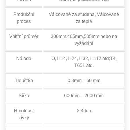
Produkční
Válcované za studena, Válcované
proces
za tepla
Vnitřní průměr
300mm,405mm,505mm nebo na
vyžádání
Nálada
Ó, H14, H24, H32, H112 atd;T4,
T651 atd.
Tloušťka
0.3mm – 60 mm
Šířka
600mm – 2600 mm
Hmotnost
2-4 tun
cívky