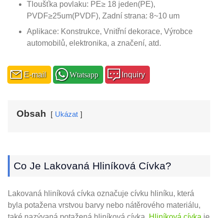
Tloušťka povlaku: PE≥ 18 jeden(PE),
PVDF≥25um(PVDF), Zadní strana: 8~10 um
Aplikace: Konstrukce, Vnitřní dekorace, Výrobce
automobilů, elektronika, a značení, atd.
E-mail
Wtatsapp
Inquiry
Obsah
Ukázat
Co Je Lakovaná Hliníková Cívka?
Lakovaná hliníková cívka označuje cívku hliníku, která
byla potažena vrstvou barvy nebo nátěrového materiálu,
také nazývaná potažená hliníková cívka.
Hliníková cívka
je