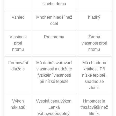
stavbu domu
Vzhled
Mnohem hladší než
hladký
ocel
Vlastnost
Protihromu
Žádná
proti
vlastnost proti
hromu
hromu
Formování
Má dobré svařovací
Má chladnou
dlaždic
vlastnosti a udržuje
krátkost. Při
fyzikální vlastnosti
nízké teplotě,
při nízké teplotě
snadno se
zlomí.
Výkon
Vysoká cena výkon.
Hmotnost je
nákladů
Lehká
třikrát větší než
váha,voděodolný,
hliník;