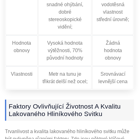
snadné ohýbání,
vodotěsná
dobré
vlastnost
stereoskopické
střední úrovně;
vidění;
Hodnota
Vysoká hodnota
Žádná
obnovy
výtěžnosti, 70%
hodnota
původní hodnoty
obnovy
Vlastnosti
Metr na tunu je
Srovnávací
třikrát delší než ocel;
levnější cena
Faktory Ovlivňující Životnost A Kvalitu
Lakovaného Hliníkového Svitku
Trvanlivost a kvalita lakovaného hliníkového svitku může
být ovlivněna různými faktory. Zde jsou některé klíčové