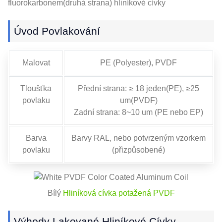
fluorokarbonem(druhá strana) hliníkové cívky
Úvod Povlakování
Malovat
PE (Polyester), PVDF
Tloušťka
Přední strana: ≥ 18 jeden(PE), ≥25
povlaku
um(PVDF)
Zadní strana: 8~10 um (PE nebo EP)
Barva
Barvy RAL, nebo potvrzeným vzorkem
povlaku
(přizpůsobené)
Bílý
Hliníková cívka potažená PVDF
Výhody Lakované Hliníkové Cívky