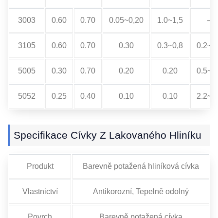
3003
0.60
0.70
0.05~0,20
1.0~1,5
–
3105
0.60
0.70
0.30
0.3~0,8
0.2~0
5005
0.30
0.70
0.20
0.20
0.5~1
5052
0.25
0.40
0.10
0.10
2.2~2
Specifikace Cívky Z Lakovaného Hliníku
Produkt
Barevně potažená hliníková cívka
Vlastnictví
Antikorozní, Tepelně odolný
Povrch
Barevně potažená cívka