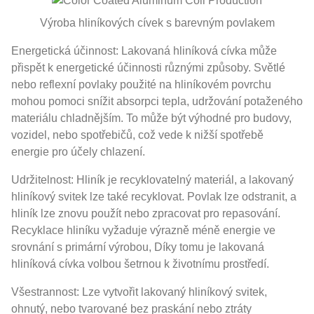
Výroba hliníkových cívek s barevným povlakem
Energetická účinnost: Lakovaná hliníková cívka může
přispět k energetické účinnosti různými způsoby. Světlé
nebo reflexní povlaky použité na hliníkovém povrchu
mohou pomoci snížit absorpci tepla, udržování potaženého
materiálu chladnějším. To může být výhodné pro budovy,
vozidel, nebo spotřebičů, což vede k nižší spotřebě
energie pro účely chlazení.
Udržitelnost: Hliník je recyklovatelný materiál, a lakovaný
hliníkový svitek lze také recyklovat. Povlak lze odstranit, a
hliník lze znovu použít nebo zpracovat pro repasování.
Recyklace hliníku vyžaduje výrazně méně energie ve
srovnání s primární výrobou, Díky tomu je lakovaná
hliníková cívka volbou šetrnou k životnímu prostředí.
Všestrannost: Lze vytvořit lakovaný hliníkový svitek,
ohnutý, nebo tvarované bez praskání nebo ztráty