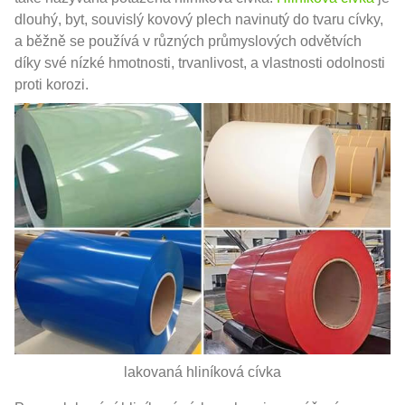
dlouhý, byt, souvislý kovový plech navinutý do tvaru cívky,
a běžně se používá v různých průmyslových odvětvích
díky své nízké hmotnosti, trvanlivost, a vlastnosti odolnosti
proti korozi.
lakovaná hliníková cívka