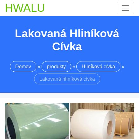
HWALU
Lakovaná Hliníková
Cívka
Domov
»
produkty
»
Hliníková cívka
»
Lakovaná hliníková cívka