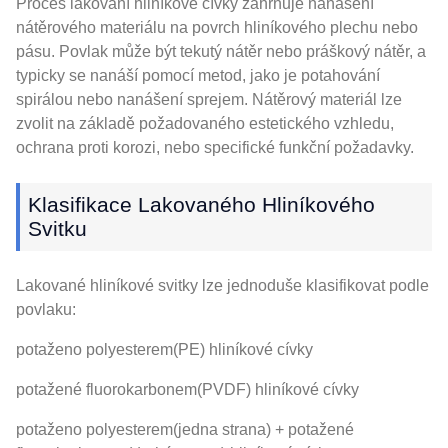
Proces lakování hliníkové cívky zahrnuje nanášení
nátěrového materiálu na povrch hliníkového plechu nebo
pásu. Povlak může být tekutý nátěr nebo práškový nátěr, a
typicky se nanáší pomocí metod, jako je potahování
spirálou nebo nanášení sprejem. Nátěrový materiál lze
zvolit na základě požadovaného estetického vzhledu,
ochrana proti korozi, nebo specifické funkční požadavky.
Klasifikace Lakovaného Hliníkového
Svitku
Lakované hliníkové svitky lze jednoduše klasifikovat podle
povlaku:
potaženo polyesterem(PE) hliníkové cívky
potažené fluorokarbonem(PVDF) hliníkové cívky
potaženo polyesterem(jedna strana) + potažené