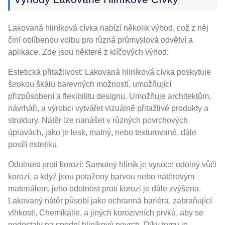
Lakovaná hliníková cívka nabízí několik výhod, což z něj
činí oblíbenou volbu pro různá průmyslová odvětví a
aplikace. Zde jsou některé z klíčových výhod:
Estetická přitažlivost: Lakovaná hliníková cívka poskytuje
širokou škálu barevných možností, umožňující
přizpůsobení a flexibilitu designu. Umožňuje architektům,
návrháři, a výrobci vytvářet vizuálně přitažlivé produkty a
struktury. Nátěr lze nanášet v různých povrchových
úpravách, jako je lesk, matný, nebo texturované, dále
posílí estetiku.
Odolnost proti korozi: Samotný hliník je vysoce odolný vůči
korozi, a když jsou potaženy barvou nebo nátěrovým
materiálem, jeho odolnost proti korozi je dále zvýšena.
Lakovaný nátěr působí jako ochranná bariéra, zabraňující
vlhkosti, Chemikálie, a jiných korozivních prvků, aby se
nedostaly na spodní hliníkový povrch. Díky tomu je