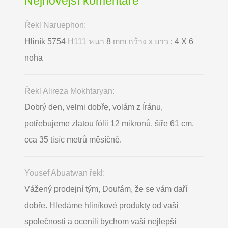
Nejnovější komentáře
Řekl Naruephon:
Hliník 5754
H111 หนา
8
mm กว้าง x ยาว
: 4 X 6
noha
Řekl Alireza Mokhtaryan:
Dobrý den, velmi dobře, volám z Íránu,
potřebujeme zlatou fólii 12 mikronů, šíře 61 cm,
cca 35 tisíc metrů měsíčně.
Yousef Abuatwan řekl:
Vážený prodejní tým, Doufám, že se vám daří
dobře. Hledáme hliníkové produkty od vaší
společnosti a ocenili bychom vaši nejlepší