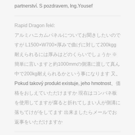
partnerství. S pozdravem, Ing.Yousef
Rapid Dragon řekl:
アルミハニカムパネルについてお聞きしたいので
すが L1500×W700×厚みで曲げに対して200kgg
耐えられるには厚みはどのくらいでしょうか ※
簡単に言いますと約1000mmの側溝に渡して真ん
中で200kg耐えられるかという事になります 又
、
Pokud takový produkt existuje, jeho hmotnost、
価
格をおしえていただけますか 現在はコンパネ板
を使用してますが腐ると折れてしまい人が側溝に
落ちてけがをしてます 出来ましたらメールでお
返事をいただけますか