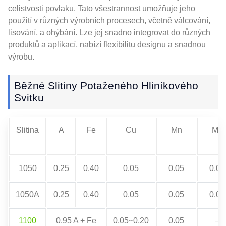
celistvosti povlaku. Tato všestrannost umožňuje jeho
použití v různých výrobních procesech, včetně válcování,
lisování, a ohýbání. Lze jej snadno integrovat do různých
produktů a aplikací, nabízí flexibilitu designu a snadnou
výrobu.
Běžné Slitiny Potaženého Hliníkového
Svitku
Slitina
A
Fe
Cu
Mn
Mg
1050
0.25
0.40
0.05
0.05
0.05
1050A
0.25
0.40
0.05
0.05
0.05
1100
0.95 A + Fe
0.05~0,20
0.05
–