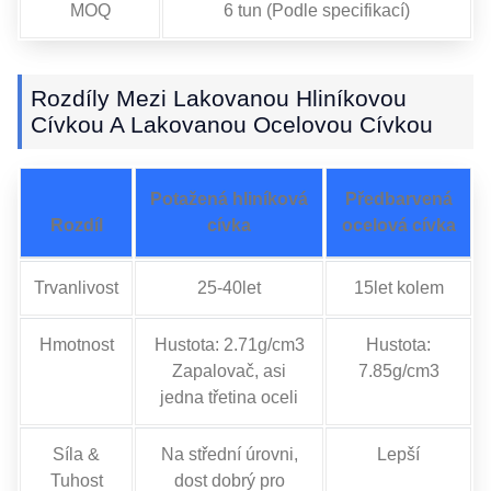
MOQ
6 tun (Podle specifikací)
Rozdíly Mezi Lakovanou Hliníkovou
Cívkou A Lakovanou Ocelovou Cívkou
Potažená hliníková
Předbarvená
Rozdíl
cívka
ocelová cívka
Trvanlivost
25-40let
15let kolem
Hmotnost
Hustota: 2.71g/cm3
Hustota:
Zapalovač, asi
7.85g/cm3
jedna třetina oceli
Síla &
Na střední úrovni,
Lepší
Tuhost
dost dobrý pro