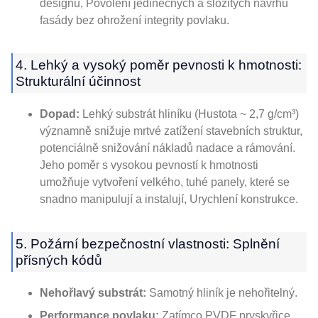
designu, Povolení jedinečných a složitých návrhů
fasády bez ohrožení integrity povlaku.
4. Lehký a vysoký poměr pevnosti k hmotnosti:
Strukturální účinnost
Dopad:
Lehký substrát hliníku (Hustota ~ 2,7 g/cm³)
významně snižuje mrtvé zatížení stavebních struktur,
potenciálně snižování nákladů nadace a rámování.
Jeho poměr s vysokou pevností k hmotnosti
umožňuje vytvoření velkého, tuhé panely, které se
snadno manipulují a instalují, Urychlení konstrukce.
5. Požární bezpečnostní vlastnosti: Splnění
přísných kódů
Nehořlavý substrát:
Samotný hliník je nehořitelný.
Performance povlaku:
Zatímco PVDF pryskyřice