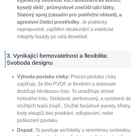
výjimečný odolnost vůči atmosférické korozi,
kyselý déšť, průmyslové znečišťující látky,
Slatový sprej (zásadní pro pobřežní oblasti), a
agresivní čisticí prostředky
. Je prakticky
nepropustné, zajištění strukturální a estetické
integrity fasády po celá desetiletí.
3. Vynikající formovatelnost a flexibilita:
Svoboda designu
Výhoda povlaku cívky:
Proces povlaku cívky
zajišťuje, že film PVDF je flexibilní a dokonale
dodržuje hliníkovou listu. To umožňuje ohnutí
hotového listu, Skládané, perforovaný, a vyrobené do
složitých tvarů (např., Složité fasádové panely, křivky,
kryty sloupů) bez praskání, odlupování, nebo
poškození povlaku.
Dopad:
To posiluje architekty s nesmírnou svobodou