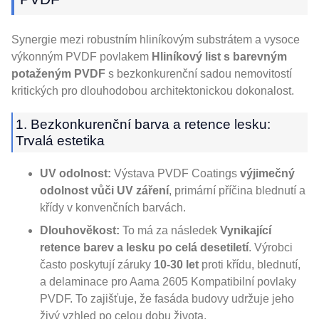
Synergie mezi robustním hliníkovým substrátem a vysoce
výkonným PVDF povlakem
Hliníkový list s barevným
potaženým PVDF
s bezkonkurenční sadou nemovitostí
kritických pro dlouhodobou architektonickou dokonalost.
1. Bezkonkurenční barva a retence lesku:
Trvalá estetika
UV odolnost:
Výstava PVDF Coatings
výjimečný
odolnost vůči UV záření
, primární příčina blednutí a
křídy v konvenčních barvách.
Dlouhověkost:
To má za následek
Vynikající
retence barev a lesku po celá desetiletí
. Výrobci
často poskytují záruky
10-30 let
proti křídu, blednutí,
a delaminace pro Aama 2605 Kompatibilní povlaky
PVDF. To zajišťuje, že fasáda budovy udržuje jeho
živý vzhled po celou dobu života.