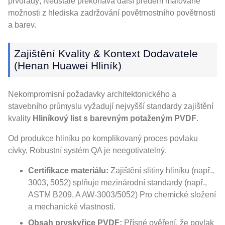
prvořadý, Neustále překonává další předem malované
možnosti z hlediska zadržování povětrnostního povětrnosti
a barev.
Zajištění Kvality & Kontext Dodavatele
(Henan Huawei Hliník)
Nekompromisní požadavky architektonického a
stavebního průmyslu vyžadují nejvyšší standardy zajištění
kvality
Hliníkový list s barevným potaženým PVDF
.
Od produkce hliníku po komplikovaný proces povlaku
cívky, Robustní systém QA je neegotivatelný.
Certifikace materiálu:
Zajištění slitiny hliníku (např.,
3003, 5052) splňuje mezinárodní standardy (např.,
ASTM B209, A AW-3003/5052) Pro chemické složení
a mechanické vlastnosti.
Obsah pryskyřice PVDF:
Přísné ověření, že povlak