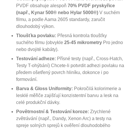
PVDF obsahuje alespoň
70% PVDF pryskyřice
(např., Kynar 500® nebo Hylar 5000®)
V suchém
filmu, a podle Aama 2605 standardy, zaručit
dlouhodobý výkon.
Tloušťka povlaku:
Přesná kontrola tloušťky
suchého filmu (obvykle
25-45 mikrometry
Pro jedno
nebo dvojité kabáty).
Testování adheze:
Přísné testy (např., Cross-Hatch,
Testy T-ohýbání) Chcete-li potvrdit adhezi povlaku na
předem ošetřený povrch hliníku, dokonce i po
formování.
Barva & Gloss Uniformity:
Pokročilá kolorimerie a
lesklé měřiče zajišťují konzistentní barvu a lesk na
celé produkční dávky.
Povětrnostní & Testování koroze:
Zrychlené
zvětrávání (např., Dandy, Xenon Arc) a testy na
spreje solných sprejů k ověření dlouhodobého