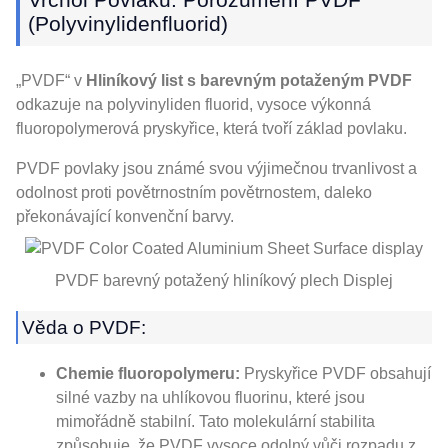
(Polyvinylidenfluorid)
„PVDF“ v
Hliníkový list s barevným potaženým PVDF
odkazuje na polyvinyliden fluorid, vysoce výkonná
fluoropolymerová pryskyřice, která tvoří základ povlaku.
PVDF povlaky jsou známé svou výjimečnou trvanlivost a
odolnost proti povětrnostním povětrnostem, daleko
překonávající konvenční barvy.
PVDF barevný potažený hliníkový plech Displej
Věda o PVDF:
Chemie fluoropolymeru:
Pryskyřice PVDF obsahují
silné vazby na uhlíkovou fluorinu, které jsou
mimořádně stabilní. Tato molekulární stabilita
způsobuje, že PVDF vysoce odolný vůči rozpadu z