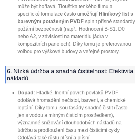
může být hořlavá, Tloušťka tenkého filmu a
specifické formulace často umožňují
Hliníkový list s
barevným potaženým PVDF
splnit přísné standardy
požární bezpečnosti (např., Hodnocení B-S1, D0
nebo A2, v závislosti na materiálu jádra v
kompozitních panelech). Díky tomu je preferovanou
volbou pro výškové budovy a veřejné prostory.
6. Nízká údržba a snadná čistitelnost: Efektivita
nákladů
Dopad:
Hladké, Inertní povrch povlaků PVDF
odolává hromadění nečistot, barvení, a chemické
leptání. Díky tomu jsou fasády snadné čistit (často
jen s vodou a mírným čisticím prostředkem),
významné snižování dlouhodobých nákladů na
údržbu a prodloužení času mezi čisticími cykly.
Odolává také růstu plísní a plísní.