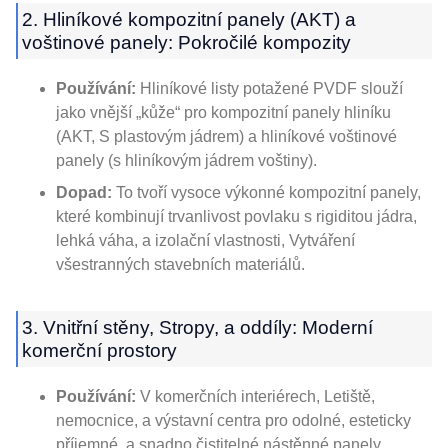
2. Hliníkové kompozitní panely (AKT) a
voštinové panely: Pokročilé kompozity
Používání:
Hliníkové listy potažené PVDF slouží
jako vnější „kůže“ pro kompozitní panely hliníku
(AKT, S plastovým jádrem) a hliníkové voštinové
panely (s hliníkovým jádrem voštiny).
Dopad:
To tvoří vysoce výkonné kompozitní panely,
které kombinují trvanlivost povlaku s rigiditou jádra,
lehká váha, a izolační vlastnosti, Vytváření
všestranných stavebních materiálů.
3. Vnitřní stěny, Stropy, a oddíly: Moderní
komerční prostory
Používání:
V komerčních interiérech, Letiště,
nemocnice, a výstavní centra pro odolné, esteticky
příjemné, a snadno čistitelné nástěnné panely,