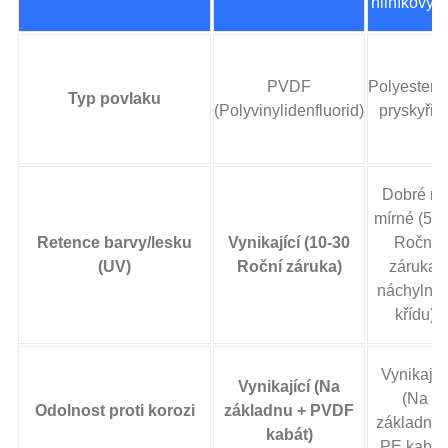
hliníkový li
PVDF
Polyestero
Typ povlaku
(Polyvinylidenfluorid)
pryskyřic
Dobré na
mírné (5-1
Retence barvy/lesku
Vynikající (10-30
Roční
(UV)
Roční záruka)
záruka,
náchylný 
křídu)
Vynikajíc
Vynikající (Na
(Na
Odolnost proti korozi
základnu + PVDF
základnu 
kabát)
PE kabát