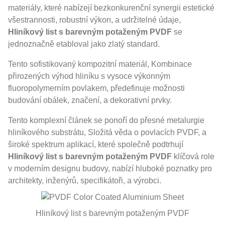
materiály, které nabízejí bezkonkurenční synergii estetické
všestrannosti, robustní výkon, a udržitelné údaje,
Hliníkový list s barevným potaženým PVDF
se
jednoznačně etabloval jako zlatý standard.
Tento sofistikovaný kompozitní materiál, Kombinace
přirozených výhod hliníku s vysoce výkonným
fluoropolymerním povlakem, předefinuje možnosti
budování obálek, značení, a dekorativní prvky.
Tento komplexní článek se ponoří do přesné metalurgie
hliníkového substrátu, Složitá věda o povlacích PVDF, a
široké spektrum aplikací, které společně podtrhují
Hliníkový list s barevným potaženým PVDF
klíčová role
v moderním designu budovy, nabízí hluboké poznatky pro
architekty, inženýrů, specifikátoři, a výrobci.
Hliníkový list s barevným potaženým PVDF