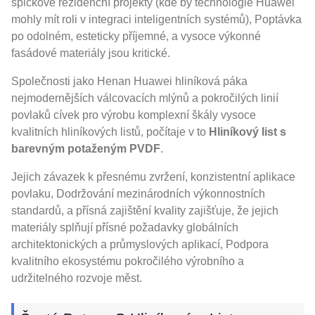
špičkové rezidenční projekty (kde by technologie Huawei
mohly mít roli v integraci inteligentních systémů), Poptávka
po odolném, esteticky příjemné, a vysoce výkonné
fasádové materiály jsou kritické.
Společnosti jako Henan Huawei hliníková páka
nejmodernějších válcovacích mlýnů a pokročilých linií
povlaků cívek pro výrobu komplexní škály vysoce
kvalitních hliníkových listů, počítaje v to
Hliníkový list s
barevným potaženým PVDF
.
Jejich závazek k přesnému zvržení, konzistentní aplikace
povlaku, Dodržování mezinárodních výkonnostních
standardů, a přísná zajištění kvality zajišťuje, že jejich
materiály splňují přísné požadavky globálních
architektonických a průmyslových aplikací, Podpora
kvalitního ekosystému pokročilého výrobního a
udržitelného rozvoje měst.