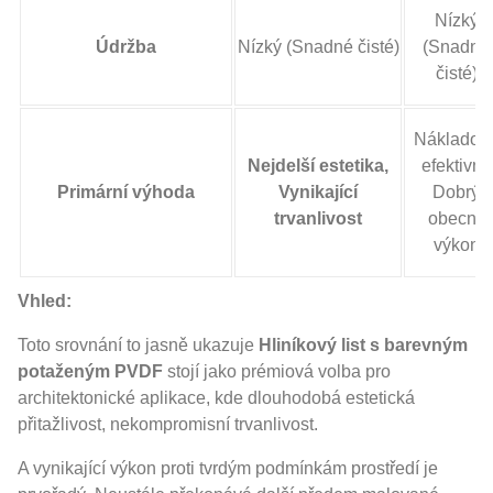
Nízký
Údržba
Nízký (Snadné čisté)
(Snadné
čisté)
Nákladov
Nejdelší estetika,
efektivní,
Primární výhoda
Vynikající
Dobrý
trvanlivost
obecný
výkon
Vhled:
Toto srovnání to jasně ukazuje
Hliníkový list s barevným
potaženým PVDF
stojí jako prémiová volba pro
architektonické aplikace, kde dlouhodobá estetická
přitažlivost, nekompromisní trvanlivost.
A vynikající výkon proti tvrdým podmínkám prostředí je