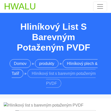
HWALU
Hliníkový List S
Barevným
Potaženým PVDF
Domov
»
produkty
»
Hliníkový plech &
Talíř
»
Hliníkový list s barevným potaženým
PVDF