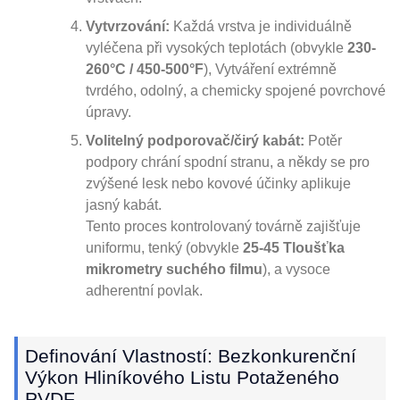
Vytvrzování:
Každá vrstva je individuálně
vyléčena při vysokých teplotách (obvykle
230-
260°C / 450-500°F
), Vytváření extrémně
tvrdého, odolný, a chemicky spojené povrchové
úpravy.
Volitelný podporovač/čirý kabát:
Potěr
podpory chrání spodní stranu, a někdy se pro
zvýšené lesk nebo kovové účinky aplikuje
jasný kabát.
Tento proces kontrolovaný továrně zajišťuje
uniformu, tenký (obvykle
25-45 Tloušťka
mikrometry suchého filmu
), a vysoce
adherentní povlak.
Definování Vlastností: Bezkonkurenční
Výkon Hliníkového Listu Potaženého
PVDF