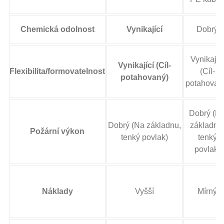
Chemická odolnost
Vynikající
Dobrý
Vynikajíc
Vynikající (Cíl-
Flexibilita/formovatelnost
(Cíl-
potahovaný)
potahovan
Dobrý (N
Dobrý (Na základnu,
základnu
Požární výkon
tenký povlak)
tenký
povlak)
Náklady
Vyšší
Mírný