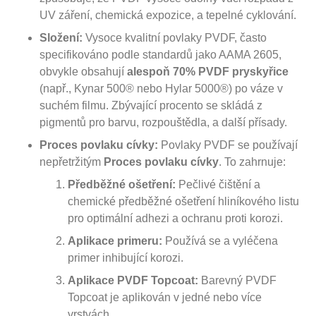
UV záření, chemická expozice, a tepelné cyklování.
Složení:
Vysoce kvalitní povlaky PVDF, často
specifikováno podle standardů jako AAMA 2605,
obvykle obsahují
alespoň 70% PVDF pryskyřice
(např., Kynar 500® nebo Hylar 5000®) po váze v
suchém filmu. Zbývající procento se skládá z
pigmentů pro barvu, rozpouštědla, a další přísady.
Proces povlaku cívky:
Povlaky PVDF se používají
nepřetržitým
Proces povlaku cívky
. To zahrnuje:
Předběžné ošetření:
Pečlivé čištění a
chemické předběžné ošetření hliníkového listu
pro optimální adhezi a ochranu proti korozi.
Aplikace primeru:
Používá se a vyléčena
primer inhibující korozi.
Aplikace PVDF Topcoat:
Barevný PVDF
Topcoat je aplikován v jedné nebo více
vrstvách.