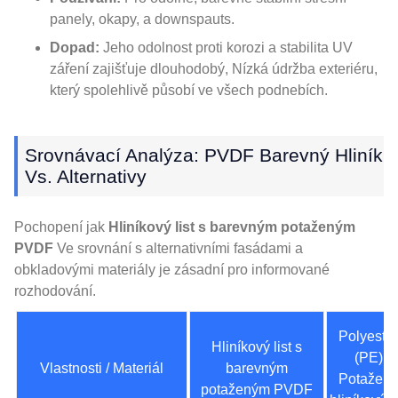
panely, okapy, a downspauts.
Dopad:
Jeho odolnost proti korozi a stabilita UV
záření zajišťuje dlouhodobý, Nízká údržba exteriéru,
který spolehlivě působí ve všech podnebích.
Srovnávací Analýza: PVDF Barevný Hliník
Vs. Alternativy
Pochopení jak
Hliníkový list s barevným potaženým
PVDF
Ve srovnání s alternativními fasádami a
obkladovými materiály je zásadní pro informované
rozhodování.
Polyester
Hliníkový list s
(PE)
Vlastnosti / Materiál
barevným
Potažený
potaženým PVDF