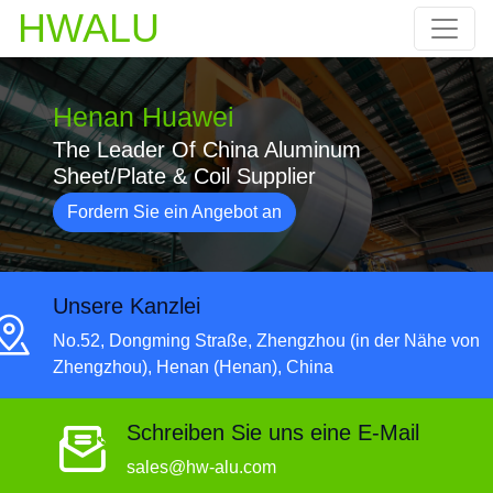
HWALU
Henan Huawei
The Leader Of China Aluminum
Sheet/Plate & Coil Supplier
Fordern Sie ein Angebot an
Unsere Kanzlei
No.52, Dongming Straße, Zhengzhou (in der Nähe von
Zhengzhou), Henan (Henan), China
Schreiben Sie uns eine E-Mail
sales@hw-alu.com