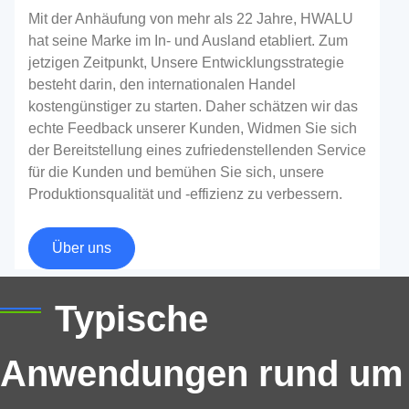
Mit der Anhäufung von mehr als 22 Jahre, HWALU
hat seine Marke im In- und Ausland etabliert. Zum
jetzigen Zeitpunkt, Unsere Entwicklungsstrategie
besteht darin, den internationalen Handel
kostengünstiger zu starten. Daher schätzen wir das
echte Feedback unserer Kunden, Widmen Sie sich
der Bereitstellung eines zufriedenstellenden Service
für die Kunden und bemühen Sie sich, unsere
Produktionsqualität und -effizienz zu verbessern.
Aluminiumplatte für den Kofferraumdeckel
Über uns
Der Kofferraum eines Autos wird im Allgemeinen als
Kofferraum bezeichnet, welches aus einem hinteren
Typische
Karosserierahmen besteht, Reserveradabdeckung in
der Mitte des hinteren Karosserierahmens und
Anwendungen rund um
Kofferraumdeckel oben.