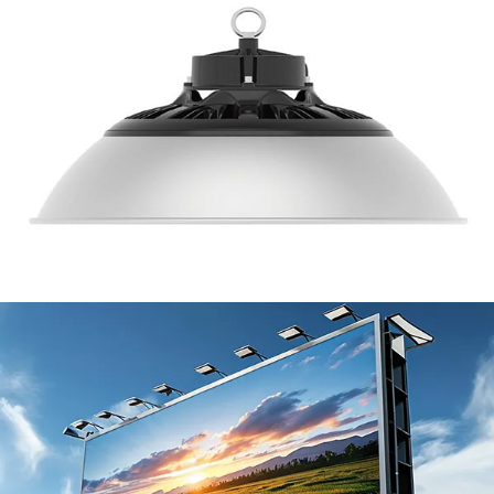
Aluminiumblätter für Werbung bieten eine
hervorragende Kombination aus Haltbarkeit,
ästhetischer Anreiz, und Vielseitigkeit. Ihr hohes
Reflexionsvermögen, Wetterbeständigkeit, und
Fähigkeit, in verschiedene Formen geformt zu
werden, machen sie ideal für Innen- und
Außenanwendungen.