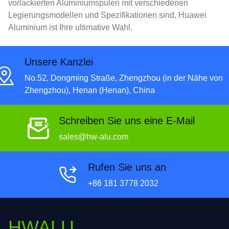
vorlackierten Aluminiumspulen mit verschiedenen
Legierungsmodellen und Spezifikationen sind, Huawei
Aluminium ist Ihre ultimative Wahl.
Unsere Kanzlei
No.52, Dongming Straße, Zhengzhou (in der Nähe von
Zhengzhou), Henan (Henan), China
Schreiben Sie uns eine E-Mail
sales@hw-alu.com
Rufen Sie uns an
+86 181 3778 2032
HWALU