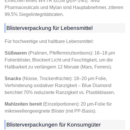
Erreichen eines WVTR ≤0,08 g/(m²·24h). Teva
Pharmaceuticals und Mylan sind Hauptabnehmer, zitieren
99.5% Siegelintegritätsraten.
Blisterverpackung für Lebensmittel
Für hochwertige und haltbare Lebensmittel:
Süßwaren
(Pralinen, Pfefferminzbonbons): 16–18 μm
Folienblister, Blockiert Licht und Feuchtigkeit, um die
Haltbarkeit zu verlängern 12 Monate (Mars, Ferrero).
Snacks
(Nüsse, Trockenfrüchte): 18–20 μm Folie,
Verhinderung oxidativer Ranzigkeit – Blue Diamond
berichtet 70% reduzierte Ranzigkeit vs. Plastikblasen.
Mahlzeiten bereit
(Einzelportionen): 20 μm-Folie für
mikrowellengeeignete Blister (mit PP-Basis).
Blisterverpackungen für Konsumgüter