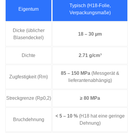
Typisch (H18-Folie,
Eigentum
Verpackungsmaße)
Dicke (üblicher
18 – 30 µm
Blasendeckel)
Dichte
2.71 g/cm³
85 – 150 MPa
(Messgerät &
Zugfestigkeit (Rm)
lieferantenabhängig)
Streckgrenze (Rp0,2)
≥ 80 MPa
< 5 – 10 %
(H18 hat eine geringe
Bruchdehnung
Dehnung)