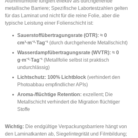
Aluminiumfolie fungiert effektiv als durchgehende
metallische Barriere; Spezifische Labortestzahlen gelten
für das Laminat und nicht für die reine Folie, aber die
typische Leistung einer Folienschicht ist:
Sauerstoffübertragungsrate (OTR):
≈ 0
cm³·m⁻²·Tag⁻¹
(durch durchgehende Metallschicht)
Wasserdampfübertragungsrate (WVTR):
≈ 0
g·m⁻²·Tag⁻¹
(Metallfolie selbst ist praktisch
undurchlässig)
Lichtschutz:
100% Lichtblock
(verhindert den
Photoabbau empfindlicher APIs)
Aroma-/flüchtige Retention:
exzellent; Die
Metallschicht verhindert die Migration flüchtiger
Stoffe
Wichtig:
Die endgültige Verpackungsbarriere hängt von
den Laminatkanten ab, Siegelintegrität und Filmbildung;