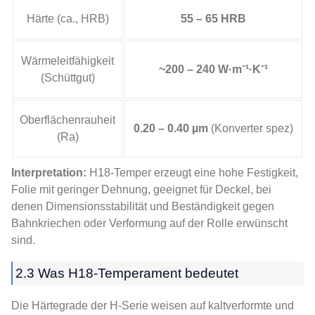
Härte (ca., HRB)
55 – 65 HRB
Wärmeleitfähigkeit
~200 – 240 W·m⁻¹·K⁻¹
(Schüttgut)
Oberflächenrauheit
0.20 – 0.40 µm
(Konverter spez)
(Ra)
Interpretation:
H18-Temper erzeugt eine hohe Festigkeit,
Folie mit geringer Dehnung, geeignet für Deckel, bei
denen Dimensionsstabilität und Beständigkeit gegen
Bahnkriechen oder Verformung auf der Rolle erwünscht
sind.
2.3 Was H18-Temperament bedeutet
Die Härtegrade der H-Serie weisen auf kaltverformte und