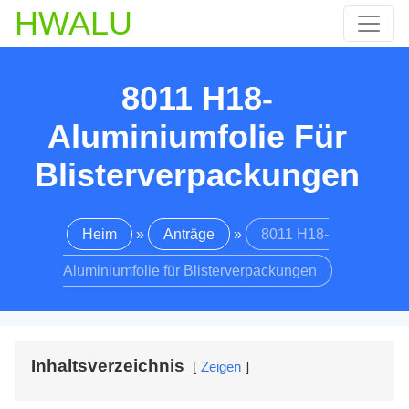
HWALU
8011 H18-
Aluminiumfolie Für
Blisterverpackungen
Heim
»
Anträge
»
8011 H18-
Aluminiumfolie für Blisterverpackungen
Inhaltsverzeichnis
Zeigen