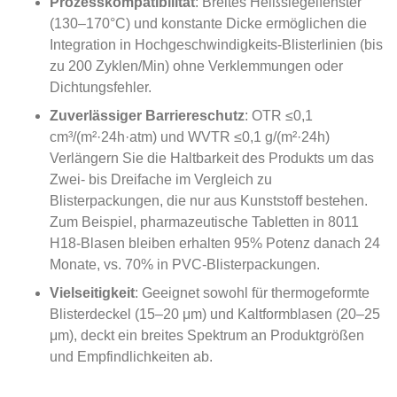
Prozesskompatibilität
: Breites Heißsiegelfenster
(130–170°C) und konstante Dicke ermöglichen die
Integration in Hochgeschwindigkeits-Blisterlinien (bis
zu 200 Zyklen/Min) ohne Verklemmungen oder
Dichtungsfehler.
Zuverlässiger Barriereschutz
: OTR ≤0,1
cm³/(m²·24h·atm) und WVTR ≤0,1 g/(m²·24h)
Verlängern Sie die Haltbarkeit des Produkts um das
Zwei- bis Dreifache im Vergleich zu
Blisterpackungen, die nur aus Kunststoff bestehen.
Zum Beispiel, pharmazeutische Tabletten in 8011
H18-Blasen bleiben erhalten 95% Potenz danach 24
Monate, vs. 70% in PVC-Blisterpackungen.
Vielseitigkeit
: Geeignet sowohl für thermogeformte
Blisterdeckel (15–20 μm) und Kaltformblasen (20–25
μm), deckt ein breites Spektrum an Produktgrößen
und Empfindlichkeiten ab.