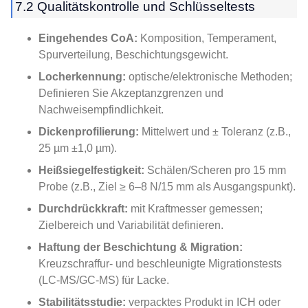
7.2 Qualitätskontrolle und Schlüsseltests
Eingehendes CoA:
Komposition, Temperament,
Spurverteilung, Beschichtungsgewicht.
Locherkennung:
optische/elektronische Methoden;
Definieren Sie Akzeptanzgrenzen und
Nachweisempfindlichkeit.
Dickenprofilierung:
Mittelwert und ± Toleranz (z.B.,
25 µm ±1,0 µm).
Heißsiegelfestigkeit:
Schälen/Scheren pro 15 mm
Probe (z.B., Ziel ≥ 6–8 N/15 mm als Ausgangspunkt).
Durchdrückkraft:
mit Kraftmesser gemessen;
Zielbereich und Variabilität definieren.
Haftung der Beschichtung & Migration:
Kreuzschraffur- und beschleunigte Migrationstests
(LC-MS/GC-MS) für Lacke.
Stabilitätsstudie:
verpacktes Produkt in ICH oder