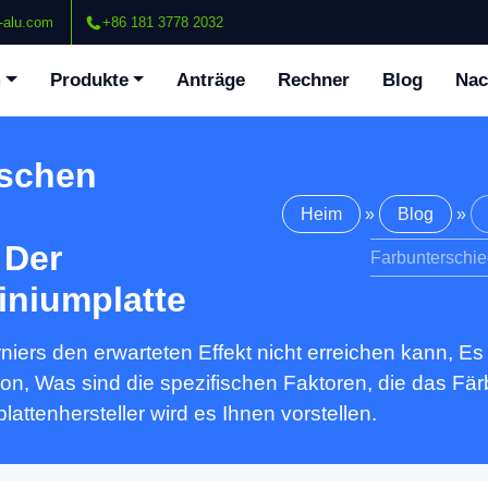
-alu.com
+86 181 3778 2032
m
Produkte
Anträge
Rechner
Blog
Nac
ischen
Heim
»
Blog
»
 Der
Farbunterschie
iniumplatte
iers den erwarteten Effekt nicht erreichen kann, Es
n, Was sind die spezifischen Faktoren, die das Fär
attenhersteller wird es Ihnen vorstellen.