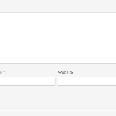
il
*
Website