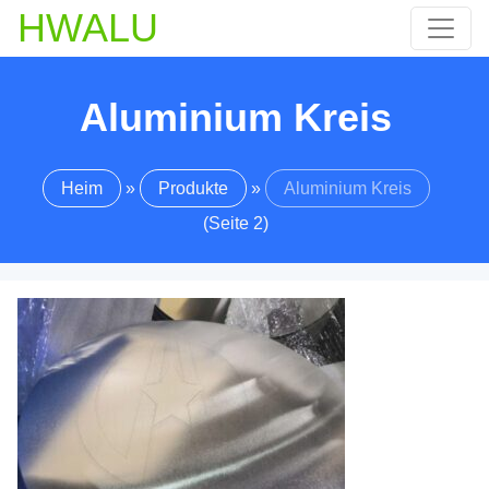
HWALU
Aluminium Kreis
Heim
»
Produkte
»
Aluminium Kreis
(Seite 2)