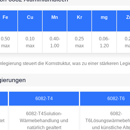
Fe
Cu
Mn
Kr
mg
Z
0.50
0.10
0.40-
0.25
0.06-
0.
max
max
1.00
max
1.20
m
gierung steuert die Kornstruktur, was zu einer stärkeren Legie
gierungen
6082-T4
6082-T6
6082-T4Solution-
6082-
et
Wärmebehandlung und
T6Lösungswärmebeh
natürlich gealtert
und künstliche Alt