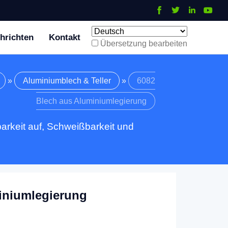
hrichten
Kontakt
Übersetzung bearbeiten
»
Aluminiumblech & Teller
»
6082
Blech aus Aluminiumlegierung
rkeit auf, Schweißbarkeit und
iniumlegierung