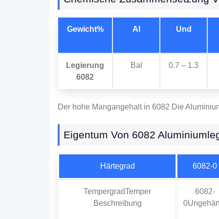
Gewicht%
Al
Und
Legierung
Bal
0.7 – 1.3
6082
Der hohe Mangangehalt in 6082 Die Aluminiumle
Eigentum Von 6082 Aluminiumle
Härtegrad
6082-0
TempergradTemper
6082-
Beschreibung
0Ungehärt