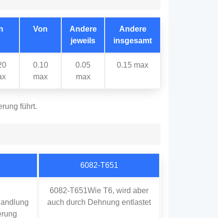
n
Von
Andere
Andere
jeweils
insgesamt
20
0.10
0.05
0.15 max
ax
max
max
rung führt.
6082-T651
6082-T651Wie T6, wird aber
andlung
auch durch Dehnung entlastet
erung