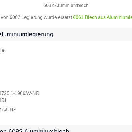
6082 Aluminiumblech
it von 6082 Legierung wurde ersetzt
6061 Blech aus Aluminiuml
Aluminiumlegierung
996
n1725.1-1986/W-NR
451
 AA/UNS
n 6082 Aluminiumblech