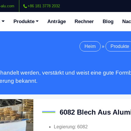
-alu.com
+86 181 3778 2032
m
Produkte
Anträge
Rechner
Blog
Nac
Heim
»
Produkte
ndelt werden, verstärkt und weist eine gute Formba
ierung bekannt.
6082 Blech Aus Alum
Legierung: 6082