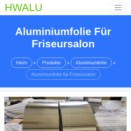
HWALU
Aluminiumfolie Für
Friseursalon
Heim
»
Produkte
»
Aluminiumfolie
»
Aluminiumfolie für Friseursalon