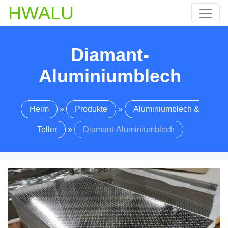
HWALU
Diamant-
Aluminiumblech
Heim
»
Produkte
»
Aluminiumblech &
Teller
»
Diamant-Aluminiumblech