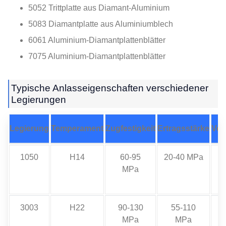
5052 Trittplatte aus Diamant-Aluminium
5083 Diamantplatte aus Aluminiumblech
6061 Aluminium-Diamantplattenblätter
7075 Aluminium-Diamantplattenblätter
Typische Anlasseigenschaften verschiedener
Legierungen
Legierung
Temperament
Zugfestigkeit
Ertragsstärke
Ver
1050
H14
60-95
20-40 MPa
MPa
3003
H22
90-130
55-110
MPa
MPa