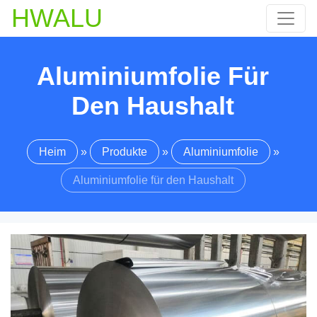
HWALU
Aluminiumfolie Für
Den Haushalt
Heim
»
Produkte
»
Aluminiumfolie
»
Aluminiumfolie für den Haushalt