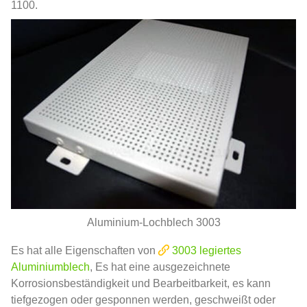
1100.
Aluminium-Lochblech 3003
Es hat alle Eigenschaften von
3003 legiertes
Aluminiumblech
, Es hat eine ausgezeichnete
Korrosionsbeständigkeit und Bearbeitbarkeit, es kann
tiefgezogen oder gesponnen werden, geschweißt oder