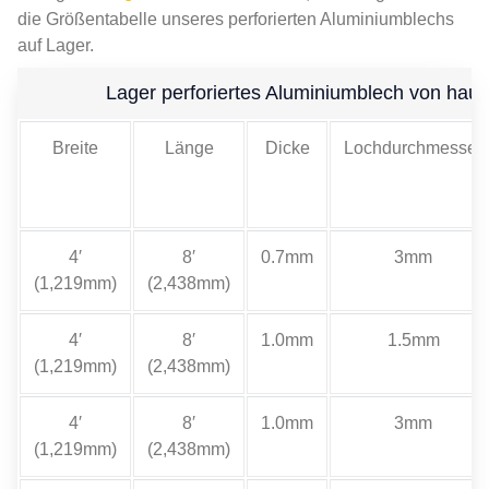
die Größentabelle unseres perforierten Aluminiumblechs
auf Lager.
Lager perforiertes Aluminiumblech von hau
Breite
Länge
Dicke
Lochdurchmesser
4′
8′
0.7mm
3mm
(1,219mm)
(2,438mm)
4′
8′
1.0mm
1.5mm
(1,219mm)
(2,438mm)
4′
8′
1.0mm
3mm
(1,219mm)
(2,438mm)