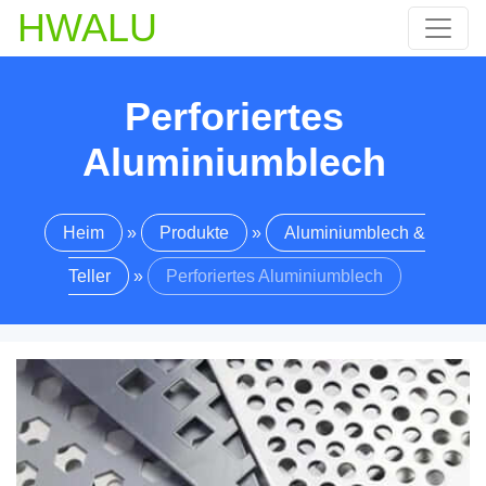
HWALU
Perforiertes
Aluminiumblech
Heim
»
Produkte
»
Aluminiumblech &
Teller
»
Perforiertes Aluminiumblech