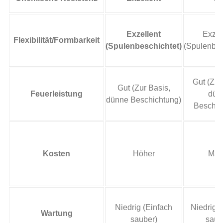
Exzellent
Exzel
Flexibilität/Formbarkeit
(Spulenbeschichtet)
(Spulenbes
Gut (Zur
Gut (Zur Basis,
Feuerleistung
dün
dünne Beschichtung)
Beschic
Kosten
Höher
Mäß
Niedrig (Einfach
Niedrig (
Wartung
sauber)
saub