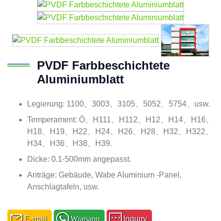
PVDF Farbbeschichtete
Aluminiumblatt
Legierung: 1100、3003、3105、5052、5754、usw.
Temperament: Ö、H111、H112、H12、H14、H16、
H18、H19、H22、H24、H26、H28、H32、H322、
H34、H36、H38、H39.
Dicke: 0.1-500mm angepasst.
Anträge: Gebäude, Wabe Aluminium -Panel,
Anschlagtafeln, usw.
E-mail
Wtatsapp
Inquiry