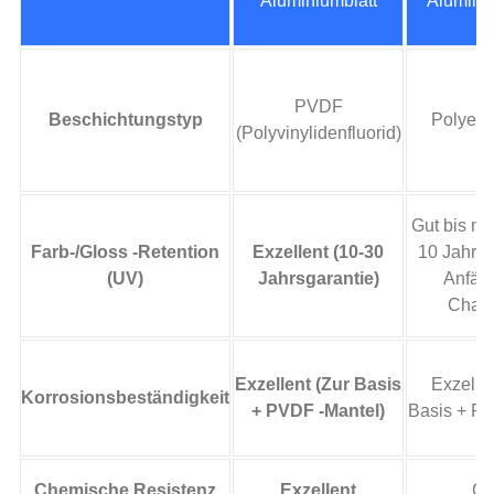
Aluminiumblatt
Aluminiu
PVDF
Beschichtungstyp
Polyest
(Polyvinylidenfluorid)
Gut bis mo
Farb-/Gloss -Retention
Exzellent (10-30
10 Jahrsg
(UV)
Jahrsgarantie)
Anfälli
Chalk
Exzellent (Zur Basis
Exzellen
Korrosionsbeständigkeit
+ PVDF -Mantel)
Basis + PE
Chemische Resistenz
Exzellent
Gu