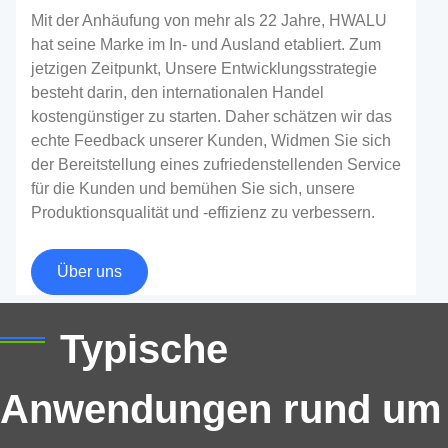
Mit der Anhäufung von mehr als 22 Jahre, HWALU
hat seine Marke im In- und Ausland etabliert. Zum
jetzigen Zeitpunkt, Unsere Entwicklungsstrategie
besteht darin, den internationalen Handel
kostengünstiger zu starten. Daher schätzen wir das
echte Feedback unserer Kunden, Widmen Sie sich
der Bereitstellung eines zufriedenstellenden Service
für die Kunden und bemühen Sie sich, unsere
Produktionsqualität und -effizienz zu verbessern.
Aluminiumblech für Verkehrsschild
Über uns
Verkehrsschilder sind eine der häufigsten
Typische
Anwendungen von Aluminiumplatten. Aufgrund ihrer
1050 Aluminiumkreis für die
geringen Dichte und starken Korrosionsbeständigkeit,
Küchenindustrie
Anwendungen rund um
Aluminiumplatten sind im Bereich der Außenschilder
weit verbreitet;