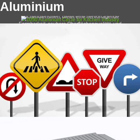
Entdecken 1050 Aluminiumkreis für die
Aluminium
Küchenindustrie, Kochtöpfe, pfannen, und
Küchenutensilien, bietet eine hervorragende
Formbarkeit, saubere Oberflächenqualität, und
sichere Leistung bei Lebensmittelkontakt.
Aluminiumblech für das Batteriegehäuse
Unter Aluminiumblech für das Gehäuse der
Leistungsbatterie versteht man das Aluminiumblech,
das zum Umhüllen der Leistungsbatterie verwendet
wird, welches üblicherweise in Elektrofahrzeugen und
Hybridfahrzeugen zum Einsatz kommt
Aluminiumblech für Boot