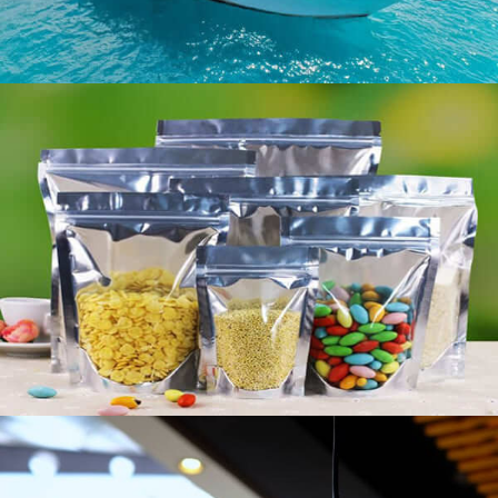
Aluminiumkreis für Lampenabdeckung
Erforschen Sie die Vorteile des Aluminiumkreises für
die Lampenabdeckungsherstellung, einschließlich
einer überlegenen Wärmeabteilung,
Korrosionsbeständigkeit, und ästhetische
Oberflächen. Erfahren Sie mehr über Legierungen,
Anwendungen, und wie man den richtigen Lieferanten
auswählt.