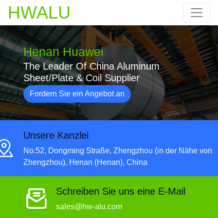
HWALU
Henan Huawei
The Leader Of China Aluminum
Sheet/Plate & Coil Supplier
Fordern Sie ein Angebot an
Unsere Kanzlei
No.52, Dongming Straße, Zhengzhou (in der Nähe von
Zhengzhou), Henan (Henan), China
Schreiben Sie uns eine E-Mail
sales@hw-alu.com