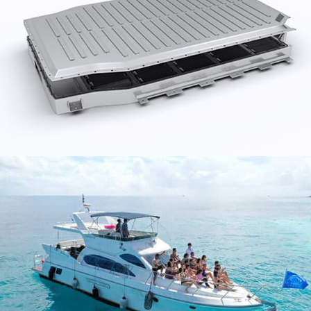
Marine-Aluminium bezieht sich auf Aluminium, das
langfristiger Meerwasserkorrosion standhalten kann,
und geschmiedete Aluminiumlegierungen in
Meeresqualität umfassen im Allgemeinen Aluminium-
Magnesium (Al-Mg) Legierungen und Aluminium-
Magnesium-Silizium (Al-Mg-Si) Legierungen.
Aluminiumfolie für
Lebensmittelverpackungen
Aluminiumfolie für Lebensmittelverpackungen, Bieten
einer Kombination von Eigenschaften, die die
Lebensmittelqualität bewahren und die Haltbarkeit
verlängern.