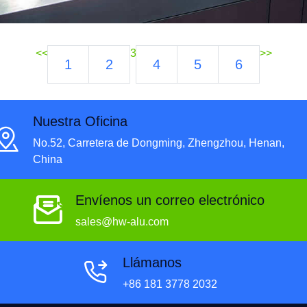
<<
3
>>
1
2
4
5
6
Nuestra Oficina
No.52, Carretera de Dongming, Zhengzhou, Henan,
China
Envíenos un correo electrónico
sales@hw-alu.com
Llámanos
+86 181 3778 2032