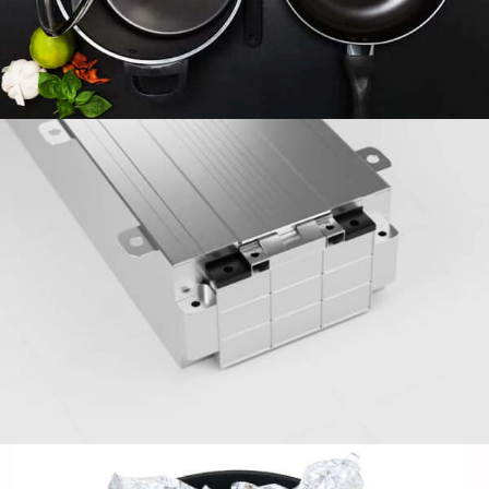
cilíndrico, y carcasas de células prismáticas.
Foil para el hogar de aluminio 8011 -
Confiable, Aficionado a la comida &
Versátil
Descubra los beneficios de la lámina de aluminio
para el hogar 8011 Para el uso de la cocina de todos
los días. Seguro para el contacto con los alimentos, a
prueba de calor, y reciclable: ideal para hornear,
envoltura, y almacenamiento.
Hojas de aluminio para la cubierta de