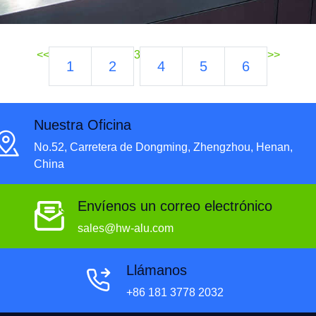
<<
3
>>
1
2
4
5
6
Nuestra Oficina
No.52, Carretera de Dongming, Zhengzhou, Henan,
China
Envíenos un correo electrónico
sales@hw-alu.com
Llámanos
+86 181 3778 2032