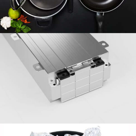
cilíndrico, y carcasas de células prismáticas.
Foil para el hogar de aluminio 8011 -
Confiable, Aficionado a la comida &
Versátil
Descubra los beneficios de la lámina de aluminio
para el hogar 8011 Para el uso de la cocina de todos
los días. Seguro para el contacto con los alimentos, a
prueba de calor, y reciclable: ideal para hornear,
envoltura, y almacenamiento.
Hojas de aluminio para la cubierta de