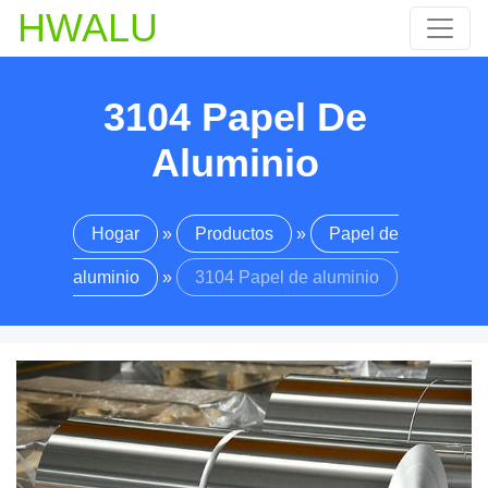
HWALU
3104 Papel De
Aluminio
Hogar
»
Productos
»
Papel de
aluminio
»
3104 Papel de aluminio