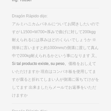
Dragón Rápido dijo:
アルミハニカムパネルについてお聞きしたいので
すが L1500×W700×厚みで曲げに対して200kgg
耐えられるには厚みはどのくらいでしょうか ※
簡単に言いますと約1000mmの側溝に渡して真ん
中で200kg耐えられるかという事になります 又
、
Si tal producto existe, su peso、
価格をおしえて
いただけますか 現在はコンパネ板を使用してま
すが腐ると折れてしまい人が側溝に落ちてけがを
してます 出来ましたらメールでお返事をいただ
けますか