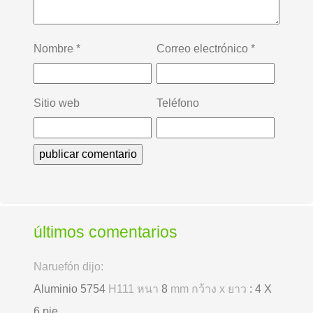
Nombre
*
Correo electrónico
*
Sitio web
Teléfono
últimos comentarios
Naruefón dijo:
Aluminio 5754
H111 หนา
8
mm กว้าง x ยาว
: 4 X
6 pie