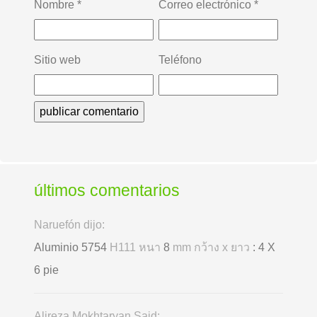
Nombre
*
Correo electrónico
*
Sitio web
Teléfono
últimos comentarios
Naruefón dijo:
Aluminio 5754
H111 หนา
8
mm กว้าง x ยาว
: 4 X
6 pie
Alireza Mokhtaryan Said: