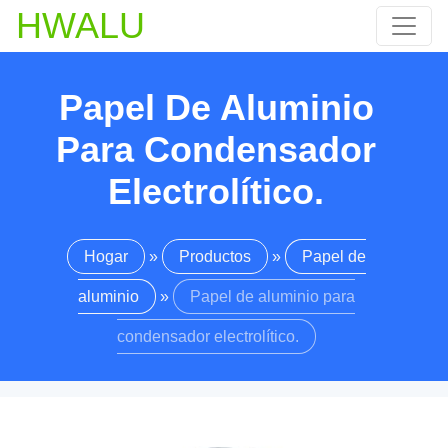
HWALU
Papel De Aluminio
Para Condensador
Electrolítico.
Hogar
»
Productos
»
Papel de
aluminio
»
Papel de aluminio para
condensador electrolítico.