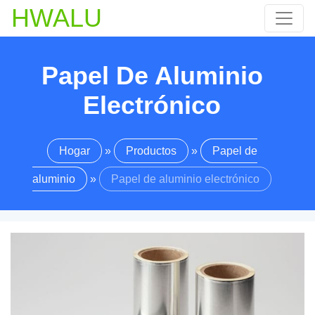
HWALU
Papel De Aluminio
Electrónico
Hogar
»
Productos
»
Papel de
aluminio
»
Papel de aluminio electrónico