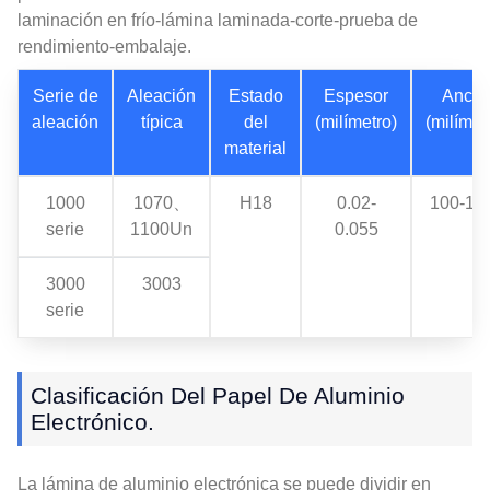
laminación en frío-lámina laminada-corte-prueba de
rendimiento-embalaje.
Serie de
Aleación
Estado
Espesor
Anch
aleación
típica
del
(milímetro)
(milímet
material
1000
1070、
H18
0.02-
100-17
serie
1100Un
0.055
3000
3003
serie
Clasificación Del Papel De Aluminio
Electrónico.
La lámina de aluminio electrónica se puede dividir en