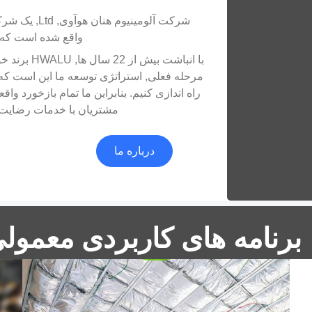
واقع شده است که پ
با انباشت ب
مرحله فعلی, استراتژی توسعه ما این است که 
فویل عایق آلومینیوم
ی کامپوزیت PET برای
راه اندازی کنیم. بنابراین ما تمام بازخورد و
مشتریان با خدمات رضایت ب
ری
ویژگی های اساسی فویل عایق آلومینیوم را کشف
کنید, از جمله فرآیند تولید آن, خصوصیات فیزیکی,
درباره ما
و برنامه های متنوع در ساخت و ساز, صنعت, و
حمل و نقل. بیاموزید که چگونه این ماده نوآورانه
باعث افزایش بهره وری انرژی و پایداری در بخش
های مختلف می شود.
برنامه های کاربردی معمولی 
فویل آلومینیومی برس خورده برای
ساندویچ پانل های PU