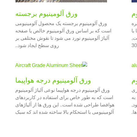
ورق آلومینیوم برجسته
ره
ورق آلومینیوم برجسته یک محصول آلومینیومی
با
است که بر اساس ورق آلومینیوم خالص یا صفحه
ت,
آلیاژ آلومینیوم نورد می شود تا نقوش مختلفی بر
1000 سلسله, 3000
روی سطح ایجاد شود..
خروجی
ورق آلومینیوم درجه هواپیما
متعلق به 1000 سری
ورق آلومینیوم درجه هواپیما نوعی آلیاژ آلومینیوم
 99.7%. این به
است که به طور خاص برای استفاده در کاربردهای
د,
هوافضا طراحی شده است.. این ورق ها از آلیاژهای
ا.
آلومینیومی با استحکام بالا ساخته شده اند که سبک
وزن و در عین حال به اندازه کافی قوی هستند تا در
برابر فشارها و فشارهای ناشی از پرواز مقاومت
کنند..