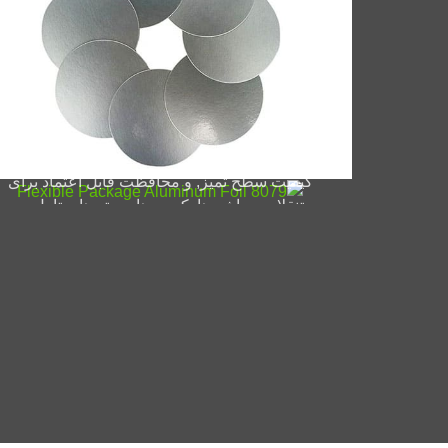
8079 بسته بندی انعطاف پذیر ف
آلومینی
مواد غذایی 8079 فویل آلومینیومی بسته بندی
انعطاف پذیر آب بندی قوی را فراهم می کند,
کیفیت سطح تمیز, و محافظت قابل اعتماد برای
تنقلات, ساشه ها, کیسه ها, بسته های تاول, و
بسته بندی دارو.