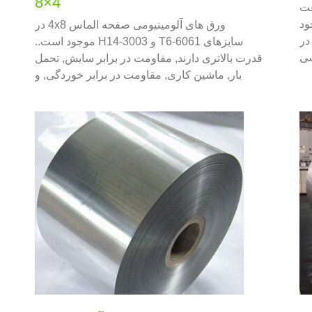
4×8
عت
ود
ورق های آلومینیومی صفحه الماس 4x8 در
در
سایزهای 6061-T6 و 3003-H14 موجود است..
سی
قدرت بالاتری دارند, مقاومت در برابر سایش, تحمل
ای
بار, ماشین کاری, مقاومت در برابر خوردگی, و
ه.
غیره. از این رو, محبوب در ساخت و ساز, تولید,
وسايل نقليه, کشتی ها و زمینه های مختلف.