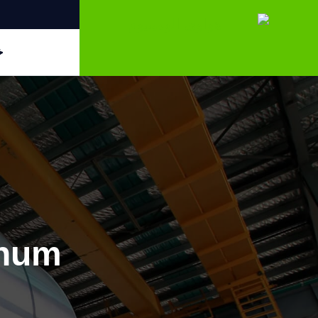
خ
inum