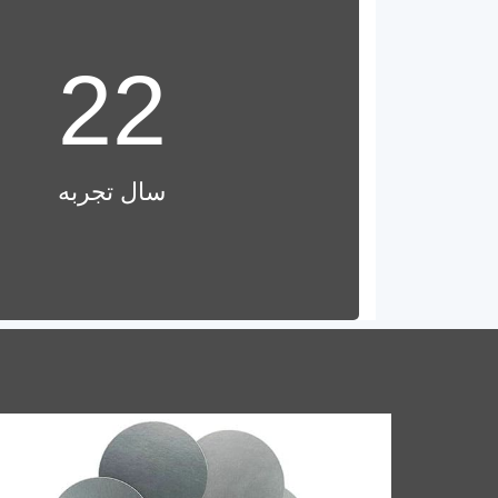
22
فویل آلومینیوم
درب بط
سال تجربه
فویل آلومینیوم کامپوزیت PET قابل اعتماد برای
درب بطری برای روغن, آب میوه ها, شربت ها, و
لوازم آرایشی- حفاظت از نشت محکم و مواد تایید
شده در تماس با غذا.