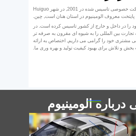
شرکت آلومینیوم هنان هوآوی, Ltd, یک شرکت خصوصی تاسیس شده در 2001, در شهر Huiguo
ایتخت معروف الومینیوم در استان هنان است, چین.
یش از 22 سال ها, HWALU برند خود را در داخل و خارج از کشور تاسیس کرده است. در
تجارت بین المللی را به شیوه ای مقرون به صرفه تر
اقعی مشتری خود را گرامی می داریم, اختصاص به ارائه
ورق آلومینیوم برای ماشین
خش و تلاش برای بهبود کیفیت تولید و بهره وری ما.
به عنوان یک ماده نماینده سبک وزن خودرو,
آلومینیوم به یک ماده خام کلیدی برای توسعه
صنعت خودرو برای کاهش وزن بدنه خودرو تبدیل
شده است.
درباره الومینیوم
8011 فویل آلومینیوم بسته بندی
دارویی