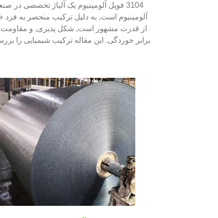
3104 فویل آلومینیوم یک آلیاژ تخصصی در صن
آلومینیوم است, به دلیل ترکیب منحصر به فرد خ
از قدرت مشهور است, شکل پذیری, و مقاومت 
برابر خوردگی. این مقاله ترکیب شیمیایی را برر
می کند, ویژگی های مکانیکی, مزایای, برنامه ه
کاربردی, و مقایسه با آلیاژهای مشاب