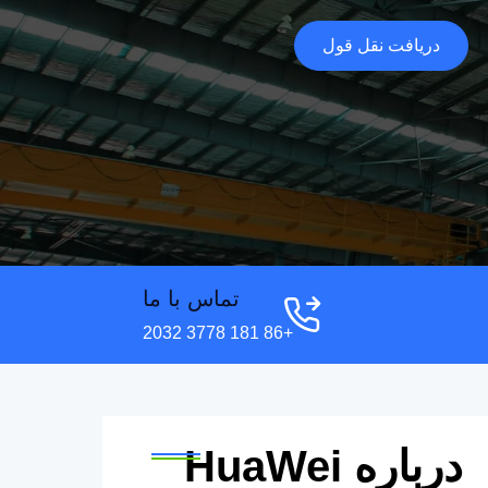
دریافت نقل قول
تماس با ما
+86 181 3778 2032
درباره HuaWei