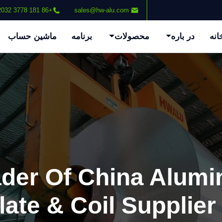
+86 181 3778 2032
sales@hw-alu.com
انه
در باره
محصولات
برنامه
ماشین حساب
ader Of China Alum
late & Coil Supplier