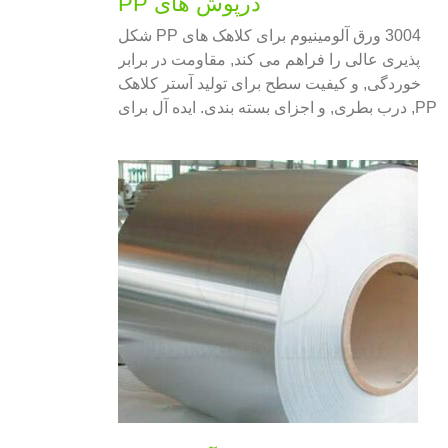
درپوش های PP
3004 ورق آلومینیوم برای کلاهک های PP شکل
پذیری عالی را فراهم می کند, مقاومت در برابر
خوردگی, و کیفیت سطح برای تولید آستر کلاهک
PP, درب بطری, و اجزای بسته بندی. ایده آل برای
غذا, آشامیدنی, و کاربردهای دارویی.