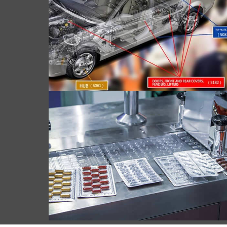
8011 فویل آلومینیوم بسته بندی دارویی. ترکیب
آن را پوشش می دهد, خواص, برنامه های
کاربردی, مزایای, فرآیندهای تولیدی, و پایداری
محیط زیست.