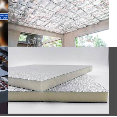
مزایای فویل آلومینیومی برس خورده برای
ویل
ساندویچ پانل های PU را کشف کنید. تقویت عایق,
ومی
دوام, و زیبایی شناسی. امروز راه حل های برتر ما
را کاوش کنید.