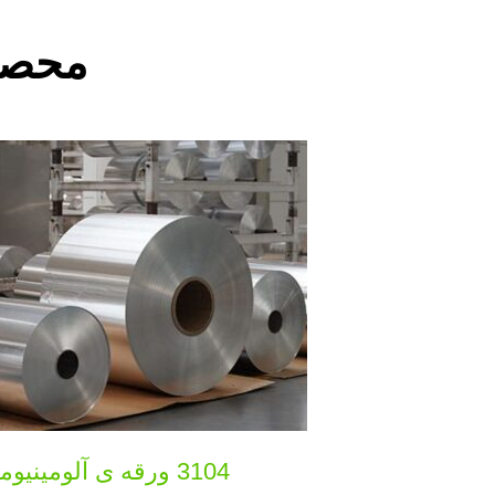
محصو
3104 ورقه ی آلومینیومی