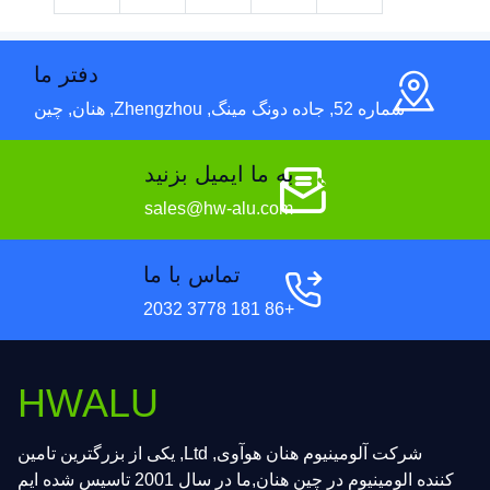
دفتر ما
شماره 52, جاده دونگ مینگ, Zhengzhou, هنان, چین
به ما ایمیل بزنید
sales@hw-alu.com
تماس با ما
+86 181 3778 2032
HWALU
شرکت آلومینیوم هنان هوآوی, Ltd, یکی از بزرگترین تامین
کننده الومینیوم در چین هنان,ما در سال 2001 تاسیس شده ایم