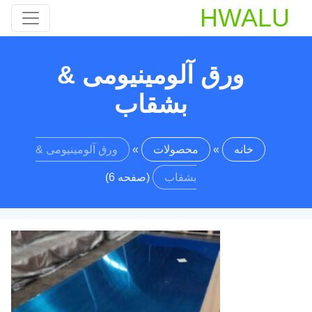
HWALU
ورق آلومینیومی &
بشقاب
خانه
»
محصولات
»
ورق آلومینیومی &
بشقاب
(صفحه 6)