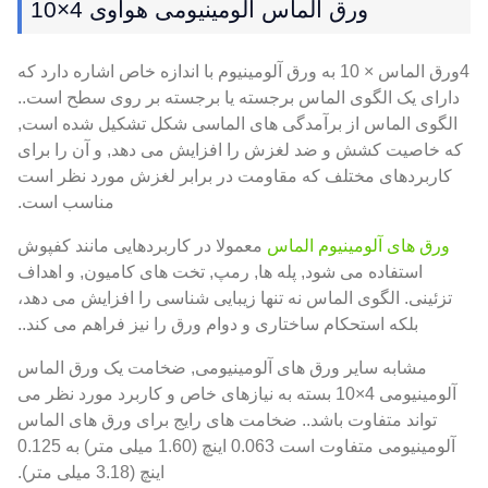
ورق الماس آلومینیومی هوآوی 4×10
4ورق الماس × 10 به ورق آلومینیوم با اندازه خاص اشاره دارد که
دارای یک الگوی الماس برجسته یا برجسته بر روی سطح است..
الگوی الماس از برآمدگی های الماسی شکل تشکیل شده است,
که خاصیت کشش و ضد لغزش را افزایش می دهد, و آن را برای
کاربردهای مختلف که مقاومت در برابر لغزش مورد نظر است
مناسب است.
ورق های آلومینیوم الماس
معمولا در کاربردهایی مانند کفپوش
استفاده می شود, پله ها, رمپ, تخت های کامیون, و اهداف
تزئینی. الگوی الماس نه تنها زیبایی شناسی را افزایش می دهد،
بلکه استحکام ساختاری و دوام ورق را نیز فراهم می کند..
مشابه سایر ورق های آلومینیومی, ضخامت یک ورق الماس
آلومینیومی 4×10 بسته به نیازهای خاص و کاربرد مورد نظر می
تواند متفاوت باشد.. ضخامت های رایج برای ورق های الماس
آلومینیومی متفاوت است 0.063 اینچ (1.60 میلی متر) به 0.125
اینچ (3.18 میلی متر).