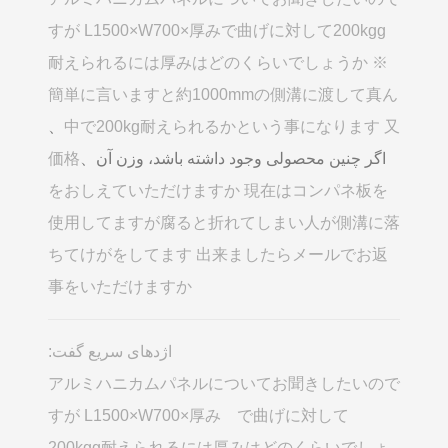
すが L1500×W700×厚みで曲げに対して200kgg
耐えられるには厚みはどのくらいでしょうか ※
簡単に言いますと約1000mmの側溝に渡して真ん
、
中で200kg耐えられるかという事になります 又
اگر چنین محصولی وجود داشته باشد، وزن آن、
価格
をおしえていただけますか 現在はコンパネ板を
使用してますが腐ると折れてしまい人が側溝に落
ちてけがをしてます 出来ましたらメールでお返
事をいただけますか
اژدهای سریع گفت:
アルミハニカムパネルについてお聞きしたいので
すが L1500×W700×厚み で曲げに対して
200kgg耐えられるには厚みはどのくらいでしょ