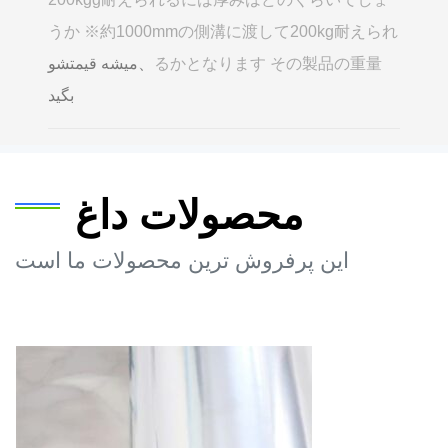
うか ※約1000mmの側溝に渡して200kg耐えられ
るかとなります その製品の重量
、میشه قیمتشو
بگید
محصولات داغ
این پرفروش ترین محصولات ما است