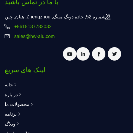
با ما در تماس باشید
شماره 52, جاده دونگ مینگ, Zhengzhou, هنان, چین
+8618137782032
sales@hw-alu.com
لینک های سریع
خانه
در باره
محصولات ما
برنامه
وبلاگ