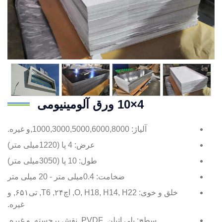
4×10 ورق آلومینیومی
آلیاژ: 1000,3000,5000,6000,8000,و غیره.
عرض: 4 پا (1220میلی متر)
طول: 10 پا (3050میلی متر)
ضخامت: 0.4میلی متر - 20 میلی متر
خلق و خوی: O, H18, H14, H22, اچ۲۴, T6, تی۶۵۱, و
غیره.
سطح: پلی اتیلن, PVDF, نقش برجسته, و غیره.