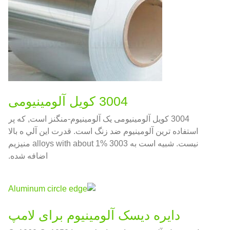
3004 کویل آلومینیومی
3004 کویل آلومینیومی یک آلومینیوم-منگنز است, که پر
استفاده ترین آلومینیوم ضد زنگ است. قدرت اين آلي ه بالا
نيست. شبیه است به 3003 alloys with about 1% منیزیم
اضافه شده.
دایره دیسک آلومینیوم برای لامپ