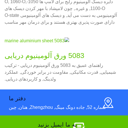
دایره دیسک آلومینیوم رایج برای لامپ ها 1050-O, 1060-O,
1100-O, و غیره., چون لامپشاد با مهر کردن دیسک های
آلومینیومی به دست می آید, و دیسک های آلومینیومی O-state
دارای صورت پذیری بهتری هستند و برای درمان مهر مناسب
تر هستند;
5083 ورق آلومینیوم دریایی
راهنمای عمیق به 5083 ورق آلومینیوم دریایی - ترکیب
شیمیایی, قدرت مکانیکی, مقاومت در برابر خوردگی, عملکرد
ولدینگ, و کاربردهای دریایی.
دفتر ما
شماره 52, جاده دونگ مینگ, Zhengzhou, هنان, چین
به ما ایمیل بزنید