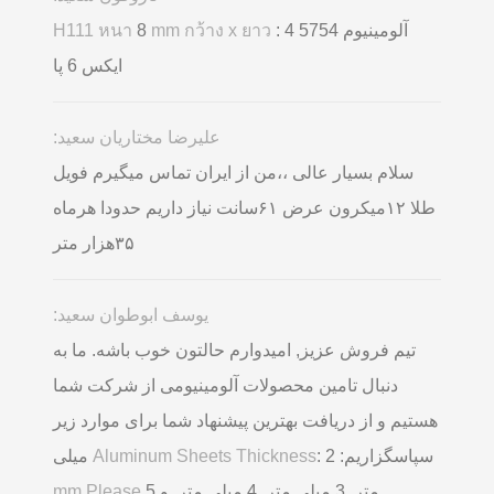
آلومینیوم 5754
: 4
mm กว้าง x ยาว
8
H111 หนา
ایکس 6 پا
علیرضا مختاریان سعید:
سلام بسیار عالی ،،من از ایران تماس میگیرم فویل
طلا ۱۲میکرون عرض ۶۱سانت نیاز داریم حدودا هرماه
۳۵هزار متر
یوسف ابوطوان سعید:
تیم فروش عزیز, امیدوارم حالتون خوب باشه. ما به
دنبال تامین محصولات آلومینیومی از شرکت شما
هستیم و از دریافت بهترین پیشنهاد شما برای موارد زیر
سپاسگزاریم:
Aluminum Sheets Thickness
: 2 میلی
متر, 3 میلی متر, 4 میلی متر, و 5
mm Please