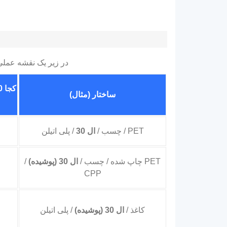
در زیر یک نقشه عملی از چگونگی است 30 در داخل لمینت ها از فویل پوشش 
ساختار (مثال)
PET / چسب /
ال 30
/ پلی اتیلن
PET چاپ شده / چسب /
ال 30 (پوشیده)
/
CPP
کاغذ /
ال 30 (پوشیده)
/ پلی اتیلن