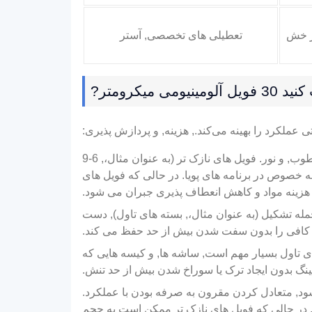
بر خش
تعطیلی های تخصصی, آستر
در 30 میکرومتر, فویل آلومینیومی به طور ذاتی یک مانع عالی برای گازها ایجاد می کند, مرطوب, و نور. فویل های نازک تر (به عنوان مثال،, 6-9
ه خصوص در برنامه های پویا. در حالی که فویل های
جمله تشکیل (به عنوان مثال،, بسته های تاول), دست
 کافی را بدون سفت شدن بیش از حد حفظ می کند.
ی تاول بسیار مهم است, ساشه ها, و کیسه هایی که
رمینگ بدون ایجاد ترک یا سوراخ شدن بیش از حد تنش.
شود, متعادل کردن مقرون به صرفه بودن با عملکرد.
رد, در حالی که فویل های نازک تر ممکن است به حجم