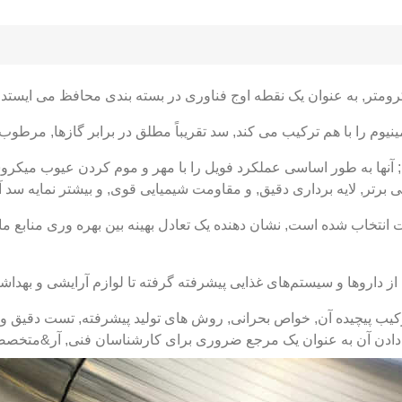
ومینیوم را با هم ترکیب می کند, سد تقریباً مطلق در برابر گازها, مر
آنها به طور اساسی عملکرد فویل را با مهر و موم کردن عیوب میکرو
 برتر, لایه برداری دقیق, و مقاومت شیمیایی قوی, و بیشتر نمایه سد آ
دقت انتخاب شده است, نشان دهنده یک تعادل بهینه بین بهره وری مناب
 از داروها و سیستم‌های غذایی پیشرفته گرفته تا لوازم آرایشی و بهد
کیب پیچیده آن, خواص بحرانی, روش های تولید پیشرفته, تست دقیق و 
نوان یک مرجع ضروری برای کارشناسان فنی, آر&متخصصان D, و استراتژیست های تدارکات به طور ی