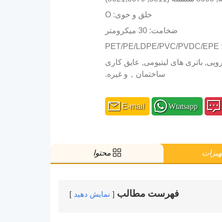
خلق و خوی: O
ضخامت: 30 میکرومتر
PE
ارویی, باتری های لیتیومی, عایق کاری
ساختمان，و غیره.
E-mail
Wtatsapp
I
یزات
محتوا
فهرست مطالب
نمایش دهید