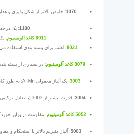
1070
: خلوص بالاتر از شکل پذیری و هدا
1100
: یک درجه
8011 کاغذ آلومینیوم
: یک
8021
: اغلب برای بسته بندی استفاده م
8079 کاغذ آلومینیوم
: در بسیاری از بسته بند
3003
: یک آلیاژ معمولی Al-Mn; به طور کلی استحکام بالاتر از 1xxx و مقاومت بهتر در برابر تغییر شکل, مناسب زمانی که
3004
: قدرت بیشتر از 3003 (با تعادل ترکیبی متفاوت); زمانی استفاده می شود
5052 کاغذ آلومینیوم
: مقاومت در برابر خورد
5083
: آلیاژ منیزیم بالاتر با استحکام و 