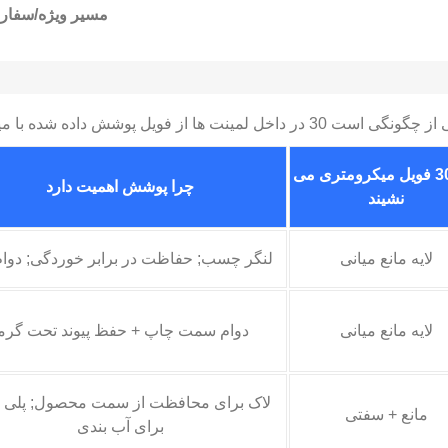
مسیر ویژه/سفا
داده شده با میکرومتر استفاده می شود (نمونه ها عمومی هستند).
کجا 30 فویل میکرومتری می
چرا پوشش اهمیت دارد
نشیند
لایه مانع میانی
لنگر چسب; حفاظت در برابر خوردگی; دوام 
لایه مانع میانی
دوام سمت چاپ + حفظ پیوند تحت گرم
لاک برای محافظت از سمت محصول; پلی ات
مانع + سفتی
برای آب بندی