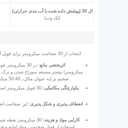
ال 30 (پوشش داده شده با آب بندی حرارتی)
(تک وب)
انتخاب از 30 ضخامت میکرومتر برای فویل آلومینیومی با پوشش بالا یک انتخاب مهندسی عمدی است که تعادل حیاتی عملکرد را بهینه می‌کند., هزینه, و پردازش پذیری:
اثربخشی مانع:
میکرومتر) بیشتر مستعد سوراخ شدن و ترک خور
ضخیم تر (به عنوان مثال،, 40-50 میکرومتر) سد ذاتی کمی بهتر ارائه می دهد, سود افزایشی اغلب با افزایش هزینه مواد و کاهش انعطاف پذیری جبران می شود.
یکپارچگی مکانیکی:
30 فویل میکرومتر اس
انعطاف پذیری و شکل پذیری:
این ضخامت انعط
کارایی مواد و هزینه:
30 میکرومتر نقطه ش
استفاده از فویل ضخیم‌تر، مواد اولیه و 