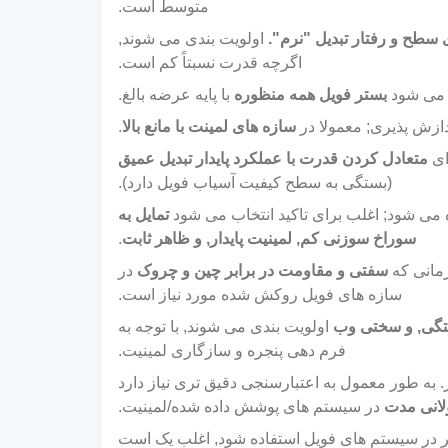
متوسط ​​است.
سطح و رفتار تبدیل "نرم".
اولویت بندی می شوند,
اگرچه قدرت نسبتاً کم است.
ه می شود
بستر فویل همه منظوره
با پایه عرضه بالغ.
دازش پذیری; معمولا در
سازه های لمینت با مانع بالا
.
ای
متعادل کردن قدرت با عملکرد پایدار تبدیل عمیق
(بستگی به سطح کیفیت آسیاب فویل دارد).
ده می شود; اغلب برای تاکید انتخاب می شود
تمایل به
سوراخ سوزنی کم, لمینیت پایدار, و ظاهر ثابت
.
سفتی و مقاومت در برابر چین و چروک
در
سازه های فویل روکش شده مورد نیاز است.
تگی, و سختی وب
اولویت بندی می شوند, با توجه به
فرم دهی پنجره و سازگاری لمینیت.
به طور معمول به اعتبارسنجی دقیق تری نیاز دارد
انی مدت
در سیستم های پوشش داده شده/لمینیت.
 اگر در سیستم های فویل استفاده شود, اغلب یک است