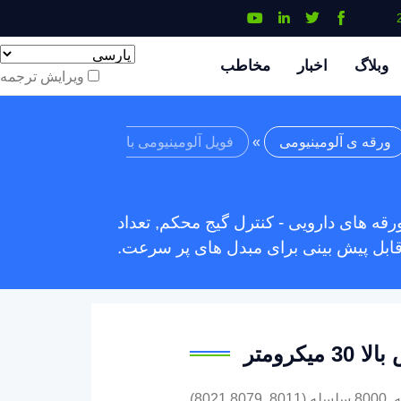
وبلاگ
اخبار
مخاطب
ویرایش ترجمه
ورقه ی آلومینیومی
»
فویل آلومینیومی با
قه ورقه و ورقه های دارویی - کنترل گیج محکم, تعداد
بل پیش بینی برای مبدل های پر سرعت.
کرومتر