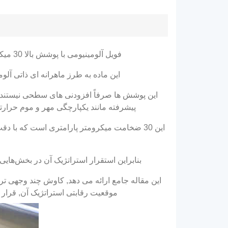
فویل آلومینیومی با پوشش بالا 30 میکرومتر, به عنوان یک نقطه اوج فناوری در بسته بندی محافظ می ایستد, حفاظت از محصولات حساس در بسیاری از صنایع.
این ماده به طرز ماهرانه ای ذاتی آل
این پوشش ها صرفاً افزودنی های سطحی نیستند; 
پیشرفته مانند یکپارچگی مهر و موم حرارتی
این 30 ضخامت میکرومتر پارامتری است که با 
بنابراین استقرار استراتژیک آن در بخش‌هایی
این مقاله جامع ارائه می دهد, کاوش چند وجهی تر
موقعیت رقابتی استراتژیک آن, قرار دادن آن به ع