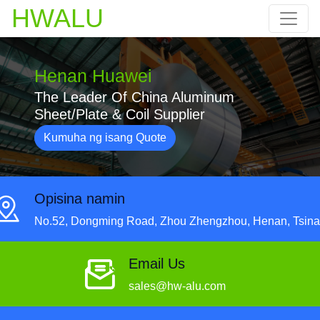
HWALU
Henan Huawei
The Leader Of China Aluminum
Sheet/Plate & Coil Supplier
Kumuha ng isang Quote
Opisina namin
No.52, Dongming Road, Zhou Zhengzhou, Henan, Tsina
Email Us
sales@hw-alu.com