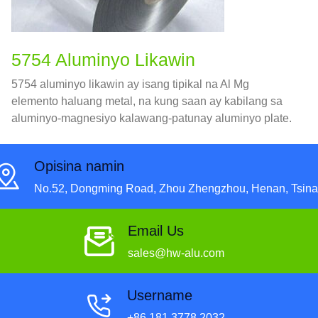
5754 Aluminyo Likawin
5754 aluminyo likawin ay isang tipikal na Al Mg
elemento haluang metal, na kung saan ay kabilang sa
aluminyo-magnesiyo kalawang-patunay aluminyo plate.
Opisina namin
No.52, Dongming Road, Zhou Zhengzhou, Henan, Tsina
Email Us
sales@hw-alu.com
Username
+86 181 3778 2032