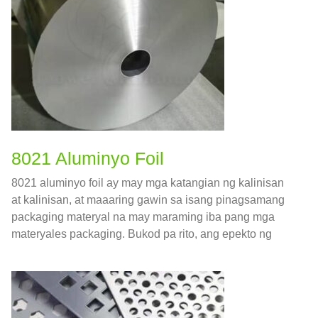
8021 Aluminyo Foil
8021 aluminyo foil ay may mga katangian ng kalinisan
at kalinisan, at maaaring gawin sa isang pinagsamang
packaging materyal na may maraming iba pang mga
materyales packaging. Bukod pa rito, ang epekto ng
pag-print ng ibabaw ng 8021 Ang aluminyo foil ay mas
mahusay kaysa sa iba pang mga materyales. Kaya nga,
8021 Ang aluminyo foil haluang metal ay maaari ding
magamit sa larangan ng packaging ng pagkain.