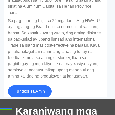
matatagpuan sa Huiguo Town na kung saan ay ang
sikat na Aluminum Capital sa Henan Province,
Tsina.
Sa pag-iipon ng higit sa 22 mga taon, Ang HWALU
ay nagtatag ng Brand nito sa domestic at sa ibang
bansa. Sa kasalukuyang yugto, Ang aming diskarte
sa pag-unlad ay upang ilunsad ang International
Trade sa isang mas cost-effective na paraan. Kaya
pinahahalagahan namin ang lahat ng tunay na
feedback mula sa aming customer, Ilaan sa
pagbibigay ng mga kliyente na may kasiya-siyang
serbisyo at nagsusumikap upang mapabuti ang
aming kalidad ng produksyon at kahusayan.
1100 Grade Cookware Aluminum Circles |
Tungkol sa Amin
Puro,
Safe
& Matibay na matibay
Karaniwang mga
Discover
1100
grade cookware aluminum circles with
excellent formability
,
food safety
,
and uniform