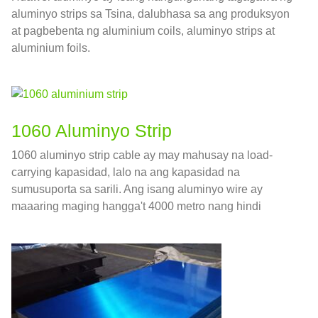
aluminyo strips sa Tsina, dalubhasa sa ang produksyon
at pagbebenta ng aluminium coils, aluminyo strips at
aluminium foils.
1060 Aluminyo Strip
1060 aluminyo strip cable ay may mahusay na load-
carrying kapasidad, lalo na ang kapasidad na
sumusuporta sa sarili. Ang isang aluminyo wire ay
maaaring maging hangga't 4000 metro nang hindi
nahuhulog, habang ang isang tanso cable ay maaari
lamang maabot 2750 mga metro.