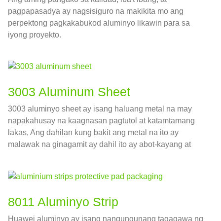
pagpapasadya ay nagsisiguro na makikita mo ang
perpektong pagkakabukod aluminyo likawin para sa
iyong proyekto.
3003 Aluminum Sheet
3003 aluminyo sheet ay isang haluang metal na may
napakahusay na kaagnasan pagtutol at katamtamang
lakas, Ang dahilan kung bakit ang metal na ito ay
malawak na ginagamit ay dahil ito ay abot-kayang at
malakas.
8011 Aluminyo Strip
Huawei aluminyo ay isang nangungunang tagagawa ng