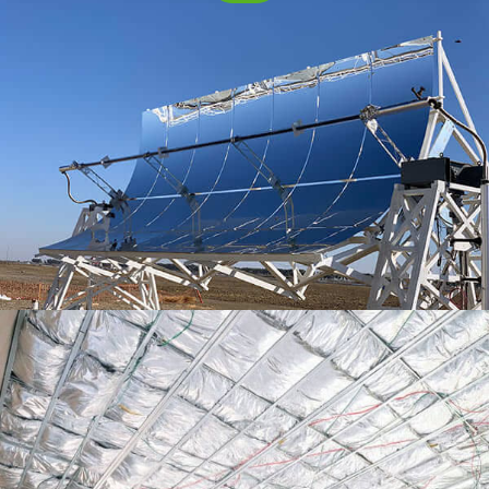
Aluminyo pagkakabukod foil
Tuklasin ang mga mahahalagang tampok ng aluminyo
pagkakabukod foil, Kasama na rito ang proseso ng
pagmamanupaktura nito, pisikal na katangian, at iba't
ibang mga aplikasyon sa konstruksiyon, industriya ng,
at transportasyon. Alamin kung paano pinahuhusay
ng makabagong materyal na ito ang kahusayan ng
enerhiya at pagpapanatili sa iba't ibang sektor.
Aluminum foil para sa car heat shield
Ang mga shield ng init ng kotse ay karaniwang gawa
sa mga materyales na matibay na may mataas na