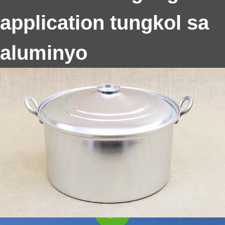
thickness—ideal for pots
, mga kawali, at mga takip.
application tungkol sa
aluminyo
Reflective Aluminum Sheets para sa Solar
Reflective aluminyo sheet para sa Solar maglaro ng
isang mahalagang papel sa pagpapahusay ng solar
enerhiya kahusayan sa pamamagitan ng pagdirekta
ng mas maraming sikat ng araw papunta solar panel.
Ang artikulong ito explores kung paano ang mga
sheet na ito mapabuti ang solar kahusayan, Mga Uri,
Disclaimer, Mga Tampok, at mga benepisyo, habang
tinatalakay din ang mga karaniwang alamat at maling
akala na nakapalibot sa paggamit nito.