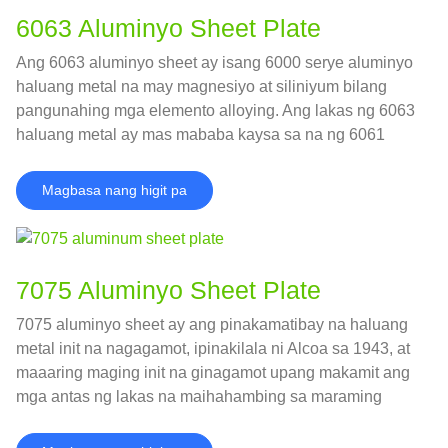
6063 Aluminyo Sheet Plate
Ang 6063 aluminyo sheet ay isang 6000 serye aluminyo
haluang metal na may magnesiyo at siliniyum bilang
pangunahing mga elemento alloying. Ang lakas ng 6063
haluang metal ay mas mababa kaysa sa na ng 6061
haluang metal, at ito ay may magandang extrudability,
paglaban sa kaagnasan, at magandang pagganap ng
Magbasa nang higit pa
paggamot sa ibabaw.
7075 Aluminyo Sheet Plate
7075 aluminyo sheet ay ang pinakamatibay na haluang
metal init na nagagamot, ipinakilala ni Alcoa sa 1943, at
maaaring maging init na ginagamot upang makamit ang
mga antas ng lakas na maihahambing sa maraming
mga haluang metal na bakal.