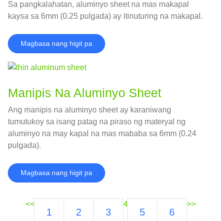
Sa pangkalahatan, aluminyo sheet na mas makapal
kaysa sa 6mm (0.25 pulgada) ay itinuturing na makapal.
Magbasa nang higit pa
Manipis Na Aluminyo Sheet
Ang manipis na aluminyo sheet ay karaniwang
tumutukoy sa isang patag na piraso ng materyal ng
aluminyo na may kapal na mas mababa sa 6mm (0.24
pulgada).
Magbasa nang higit pa
<<
4
>>
1
2
3
5
6