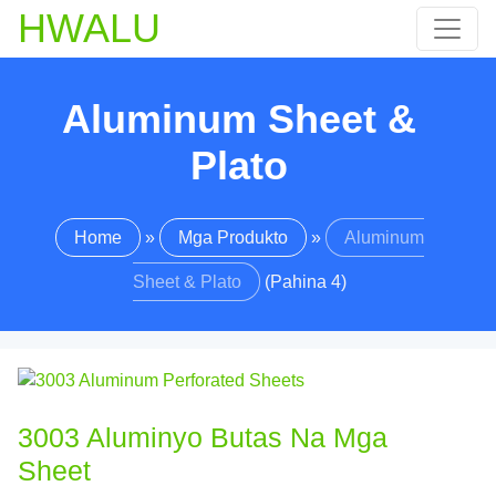
HWALU
Aluminum Sheet &
Plato
Home
»
Mga Produkto
»
Aluminum
Sheet & Plato
(Pahina 4)
3003 Aluminyo Butas Na Mga
Sheet