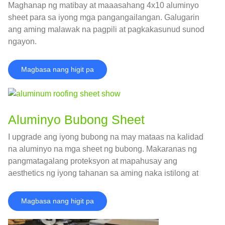
Maghanap ng matibay at maaasahang 4x10 aluminyo
sheet para sa iyong mga pangangailangan. Galugarin
ang aming malawak na pagpili at pagkakasunud sunod
ngayon.
Magbasa nang higit pa
Aluminyo Bubong Sheet
I upgrade ang iyong bubong na may mataas na kalidad
na aluminyo na mga sheet ng bubong. Makaranas ng
pangmatagalang proteksyon at mapahusay ang
aesthetics ng iyong tahanan sa aming naka istilong at
matibay na solusyon sa bubong
Magbasa nang higit pa