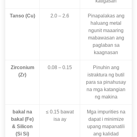
katigasan
Tanso (Cu)
2.0 – 2.6
Pinapalakas ang
haluang metal
ngunit maaaring
mabawasan ang
paglaban sa
kaagnasan
Zirconium
0.08 – 0.15
Pinuhin ang
(Zr)
istraktura ng butil
para sa pinahusay
na mga katangian
ng makina
bakal na
≤ 0.15 bawat
Mga impurities na
bakal (Fe)
isa ay
dapat i minimize
& Silicon
upang mapanatili
(Si Si)
ang kalidad