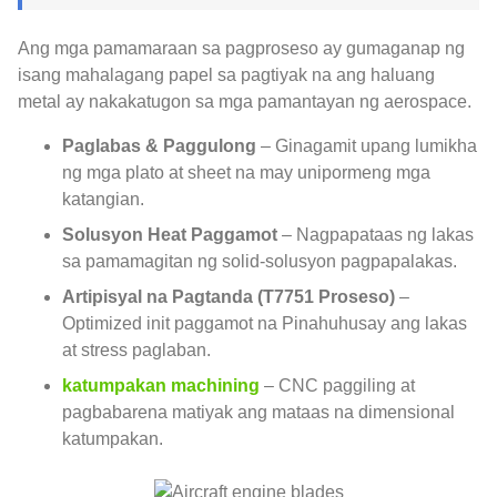
Ang mga pamamaraan sa pagproseso ay gumaganap ng
isang mahalagang papel sa pagtiyak na ang haluang
metal ay nakakatugon sa mga pamantayan ng aerospace.
Paglabas & Paggulong
– Ginagamit upang lumikha
ng mga plato at sheet na may unipormeng mga
katangian.
Solusyon Heat Paggamot
– Nagpapataas ng lakas
sa pamamagitan ng solid-solusyon pagpapalakas.
Artipisyal na Pagtanda (T7751 Proseso)
–
Optimized init paggamot na Pinahuhusay ang lakas
at stress paglaban.
katumpakan machining
– CNC paggiling at
pagbabarena matiyak ang mataas na dimensional
katumpakan.