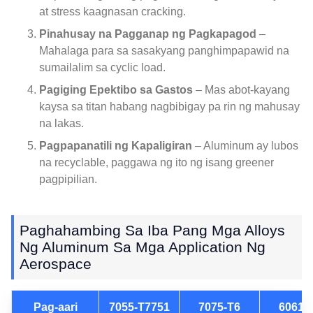
at stress kaagnasan cracking.
Pinahusay na Pagganap ng Pagkapagod
–
Mahalaga para sa sasakyang panghimpapawid na
sumailalim sa cyclic load.
Pagiging Epektibo sa Gastos
– Mas abot-kayang
kaysa sa titan habang nagbibigay pa rin ng mahusay
na lakas.
Pagpapanatili ng Kapaligiran
– Aluminum ay lubos
na recyclable, paggawa ng ito ng isang greener
pagpipilian.
Paghahambing Sa Iba Pang Mga Alloys
Ng Aluminum Sa Mga Application Ng
Aerospace
Pag-aari
7055-T7751
7075-T6
6061-