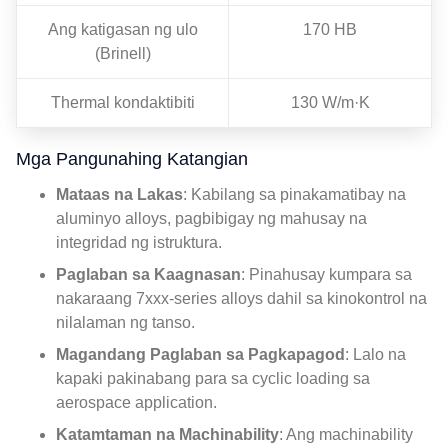
Ang katigasan ng ulo
170 HB
(Brinell)
Thermal kondaktibiti
130 W/m·K
Mga Pangunahing Katangian
Mataas na Lakas
: Kabilang sa pinakamatibay na
aluminyo alloys, pagbibigay ng mahusay na
integridad ng istruktura.
Paglaban sa Kaagnasan
: Pinahusay kumpara sa
nakaraang 7xxx-series alloys dahil sa kinokontrol na
nilalaman ng tanso.
Magandang Paglaban sa Pagkapagod
: Lalo na
kapaki pakinabang para sa cyclic loading sa
aerospace application.
Katamtaman na Machinability
: Ang machinability