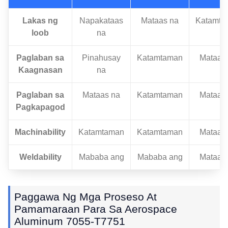
Lakas ng
Napakataas
Mataas na
Katamta
loob
na
Paglaban sa
Pinahusay
Katamtaman
Mataas
Kaagnasan
na
Paglaban sa
Mataas na
Katamtaman
Mataas
Pagkapagod
Machinability
Katamtaman
Katamtaman
Mataas
Weldability
Mababa ang
Mababa ang
Mataas
Paggawa Ng Mga Proseso At
Pamamaraan Para Sa Aerospace
Aluminum 7055-T7751