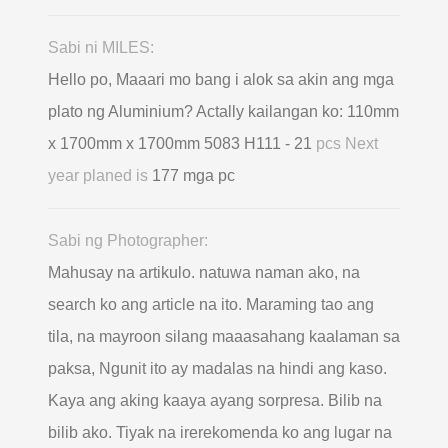
Sabi ni MILES:
Hello po, Maaari mo bang i alok sa akin ang mga
plato ng Aluminium? Actally kailangan ko: 110mm
x 1700mm x 1700mm 5083 H111 - 21
pcs Next
year planed is
177 mga pc
Sabi ng Photographer:
Mahusay na artikulo. natuwa naman ako, na
search ko ang article na ito. Maraming tao ang
tila, na mayroon silang maaasahang kaalaman sa
paksa, Ngunit ito ay madalas na hindi ang kaso.
Kaya ang aking kaaya ayang sorpresa. Bilib na
bilib ako. Tiyak na irerekomenda ko ang lugar na