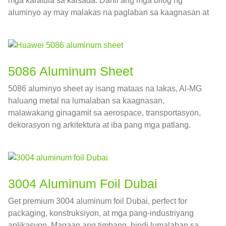
mga karatula sa kalsada. Dahil ang mga bilog ng
aluminyo ay may malakas na paglaban sa kaagnasan at
paglaban sa panahon, aluminum circles ay napaka
angkop para sa produksyon ng mga palatandaan ng
kalsada.
5086 Aluminum Sheet
5086 aluminyo sheet ay isang mataas na lakas, Al-MG
haluang metal na lumalaban sa kaagnasan,
malawakang ginagamit sa aerospace, transportasyon,
dekorasyon ng arkitektura at iba pang mga patlang.
3004
Aluminum Foil Dubai
Get premium
3004
aluminum foil Dubai
,
perfect for
packaging
, konstruksiyon, at mga pang-industriyang
aplikasyon. Magaan ang timbang, hindi lumalaban sa