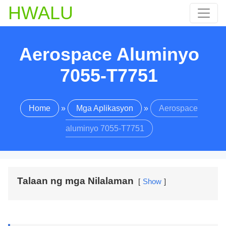
HWALU
Aerospace Aluminyo
7055-T7751
Home
»
Mga Aplikasyon
»
Aerospace
aluminyo 7055-T7751
Talaan ng mga Nilalaman
Show