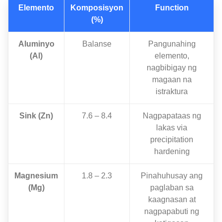
Elemento
Komposisyon
Function
(%)
Aluminyo
Balanse
Pangunahing
(Al)
elemento,
nagbibigay ng
magaan na
istraktura
Sink (Zn)
7.6 – 8.4
Nagpapataas ng
lakas via
precipitation
hardening
Magnesium
1.8 – 2.3
Pinahuhusay ang
(Mg)
paglaban sa
kaagnasan at
nagpapabuti ng