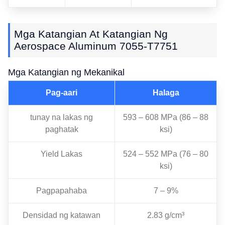
Mga Katangian At Katangian Ng
Aerospace Aluminum 7055-T7751
Mga Katangian ng Mekanikal
Pag-aari
Halaga
tunay na lakas ng
593 – 608 MPa (86 – 88
paghatak
ksi)
Yield Lakas
524 – 552 MPa (76 – 80
ksi)
Pagpapahaba
7 – 9%
Densidad ng katawan
2.83 g/cm³