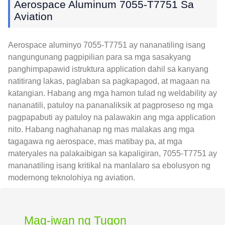
Aerospace Aluminum 7055-T7751 Sa
Aviation
Aerospace aluminyo 7055-T7751 ay nananatiling isang
nangungunang pagpipilian para sa mga sasakyang
panghimpapawid istruktura application dahil sa kanyang
natitirang lakas, paglaban sa pagkapagod, at magaan na
katangian. Habang ang mga hamon tulad ng weldability ay
nananatili, patuloy na pananaliksik at pagproseso ng mga
pagpapabuti ay patuloy na palawakin ang mga application
nito. Habang naghahanap ng mas malakas ang mga
tagagawa ng aerospace, mas matibay pa, at mga
materyales na palakaibigan sa kapaligiran, 7055-T7751 ay
mananatiling isang kritikal na manlalaro sa ebolusyon ng
modernong teknolohiya ng aviation.
Mag-iwan ng Tugon