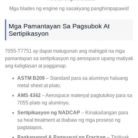
Mga blades ng engine ng sasakyang panghimpapawid
Mga Pamantayan Sa Pagsubok At
Sertipikasyon
7055-T7751 ay dapat matugunan ang mahigpit na mga
pamantayan sa sertipikasyon ng aerospace upang matiyak
ang kaligtasan at pagganap.
ASTM B209
– Standard para sa aluminyo haluang
metal sheet at plato.
AMS 4342
– Aerospace materyal pagtutukoy para sa
7055 plato ng aluminyo.
Sertipikasyon ng NADCAP
– Kinakailangan para
sa heat treatment at ibabaw ng mga proseso ng
pagtatapos.
Pagkapagod & Pagsusuri ng Fracture
– Tinitiyak