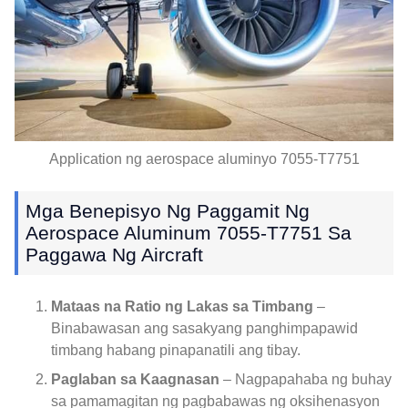
Application ng aerospace aluminyo 7055-T7751
Mga Benepisyo Ng Paggamit Ng
Aerospace Aluminum 7055-T7751 Sa
Paggawa Ng Aircraft
Mataas na Ratio ng Lakas sa Timbang
–
Binabawasan ang sasakyang panghimpapawid
timbang habang pinapanatili ang tibay.
Paglaban sa Kaagnasan
– Nagpapahaba ng buhay
sa pamamagitan ng pagbabawas ng oksihenasyon