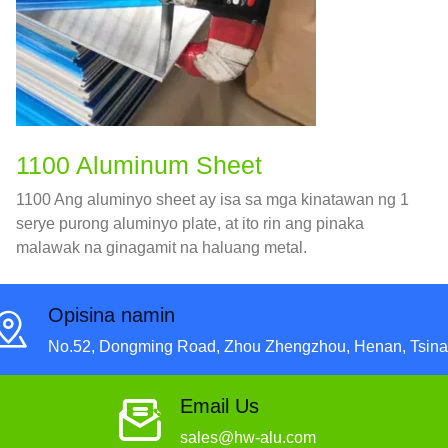
1100 Aluminum Sheet
1100 Ang aluminyo sheet ay isa sa mga kinatawan ng 1
serye purong aluminyo plate, at ito rin ang pinaka
malawak na ginagamit na haluang metal.
Opisina namin
No.52, Dongming Road, Zhou Zhengzhou, Henan, Tsina
Email Us
sales@hw-alu.com