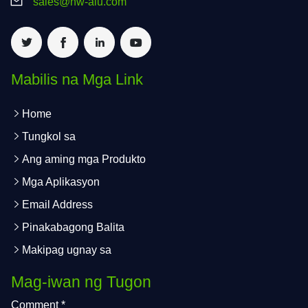
sales@hw-alu.com
Mabilis na Mga Link
Home
Tungkol sa
Ang aming mga Produkto
Mga Aplikasyon
Email Address
Pinakabagong Balita
Makipag ugnay sa
Mag-iwan ng Tugon
Comment
*