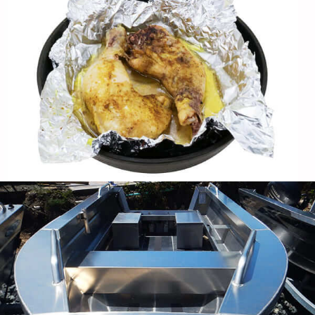
Aluminum Sheets for Boat Decking
Avoid rot
,
heavy maintenance
,
and slippery surfaces
—opt for aluminum sheets for boat decking and enjoy
decades of reliable performance with minimal upkeep
.
Aluminyo bilog para sa takip ng lampara
Galugarin ang mga pakinabang ng aluminyo bilog
para sa pagmamanupaktura ng takip ng lampara
kabilang ang higit na mataas na pagwawaldas ng init,
paglaban sa kaagnasan, at aesthetic finishes. Alamin