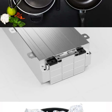
prismatic cell casings
.
Aluminium household foil
8011
– Reliable
,
Food-Safe
& Maraming nalalaman
Discover the benefits of Aluminium household foil
8011
for everyday kitchen use
.
Safe for food contact
,
heat-resistant
,
and recyclable—ideal for baking
,
pagbalot ng, at imbakan.