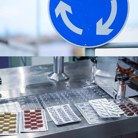
Sinasaklaw nito ang komposisyon nito, mga
katangian, mga aplikasyon, Mga kalamangan, Mga
proseso ng produksyon, at pagpapanatili ng
kapaligiran.