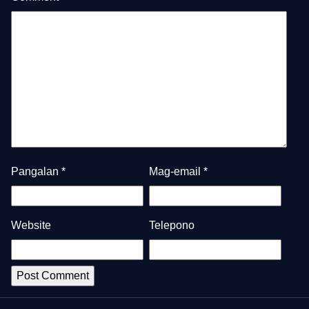
Pangalan
*
Mag-email
*
Website
Telepono