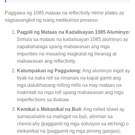
Paggawa ng 1085 mataas na reflectivity mirror plates ay
nagsasangkot ng isang metikuloso proseso:
Pagpili ng Mataas na Kadalisayan 1085 Aluminyo:
Simula sa mataas na kadalisayan 1085 aluminyo ay
napakahalaga upang mabawasan ang mga
impurities na maaaring magkalat ng liwanag at
mabawasan ang reflectivity.
Katumpakan ng Paggulong:
Ang aluminyo ingot ay
tiyak na naka roll sa ninanais na kapal gamit ang
mga dalubhasang rolling mills na may mataas na
makintab na mga roll upang mabawasan ang mga
imperfections sa ibabaw.
Kemikal o Mekanikal na Buli:
Ang rolled sheet ay
sumasailalim sa mahigpit na buli, alinman sa
chemically (paggamit ng mga solusyon sa etching) o
mekanikal na (paggamit ng mga pinong gasgas),