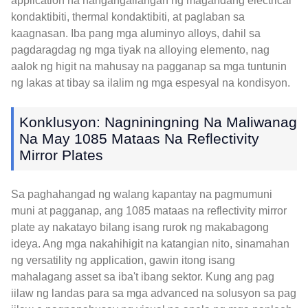
application na nangangailangan ng magandang electrical
kondaktibiti, thermal kondaktibiti, at paglaban sa
kaagnasan. Iba pang mga aluminyo alloys, dahil sa
pagdaragdag ng mga tiyak na alloying elemento, nag
aalok ng higit na mahusay na pagganap sa mga tuntunin
ng lakas at tibay sa ilalim ng mga espesyal na kondisyon.
Konklusyon: Nagniningning Na Maliwanag
Na May 1085 Mataas Na Reflectivity
Mirror Plates
Sa paghahangad ng walang kapantay na pagmumuni
muni at pagganap, ang 1085 mataas na reflectivity mirror
plate ay nakatayo bilang isang rurok ng makabagong
ideya. Ang mga nakahihigit na katangian nito, sinamahan
ng versatility ng application, gawin itong isang
mahalagang asset sa iba't ibang sektor. Kung ang pag
iilaw ng landas para sa mga advanced na solusyon sa pag