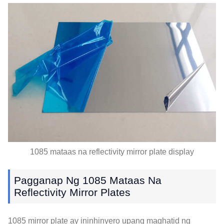
1085 mataas na reflectivity mirror plate display
Pagganap Ng 1085 Mataas Na
Reflectivity Mirror Plates
1085 mirror plate ay ininhinyero upang maghatid ng