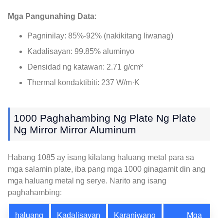
Mga Pangunahing Data
:
Pagninilay: 85%-92% (nakikitang liwanag)
Kadalisayan: 99.85% aluminyo
Densidad ng katawan: 2.71 g/cm³
Thermal kondaktibiti: 237 W/m·K
1000 Paghahambing Ng Plate Ng Plate
Ng Mirror Mirror Aluminum
Habang 1085 ay isang kilalang haluang metal para sa
mga salamin plate, iba pang mga 1000 ginagamit din ang
mga haluang metal ng serye. Narito ang isang
paghahambing:
haluang
Kadalisayan
Karaniwang
Mga