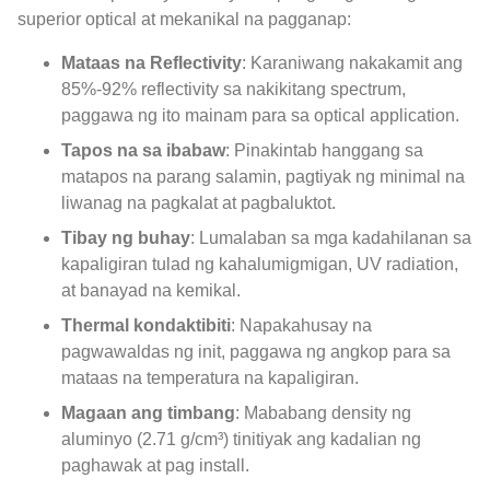
superior optical at mekanikal na pagganap:
Mataas na Reflectivity
: Karaniwang nakakamit ang
85%-92% reflectivity sa nakikitang spectrum,
paggawa ng ito mainam para sa optical application.
Tapos na sa ibabaw
: Pinakintab hanggang sa
matapos na parang salamin, pagtiyak ng minimal na
liwanag na pagkalat at pagbaluktot.
Tibay ng buhay
: Lumalaban sa mga kadahilanan sa
kapaligiran tulad ng kahalumigmigan, UV radiation,
at banayad na kemikal.
Thermal kondaktibiti
: Napakahusay na
pagwawaldas ng init, paggawa ng angkop para sa
mataas na temperatura na kapaligiran.
Magaan ang timbang
: Mababang density ng
aluminyo (2.71 g/cm³) tinitiyak ang kadalian ng
paghawak at pag install.