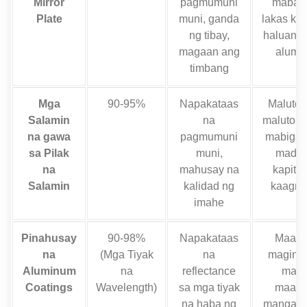
Mirror
pagmumuni
mabab
Plate
muni, ganda
lakas ka
ng tibay,
haluang 
magaan ang
alumi
timbang
Mga
90-95%
Napakataas
Maluton
Salamin
na
malutong
na gawa
pagmumuni
mabigat
sa Pilak
muni,
madal
na
mahusay na
kapita
Salamin
kalidad ng
kaagna
imahe
Pinahusay
90-98%
Napakataas
Maaar
na
(Mga Tiyak
na
maging
Aluminum
na
reflectance
maha
Coatings
Wavelength)
sa mga tiyak
maaar
na haba ng
mangail