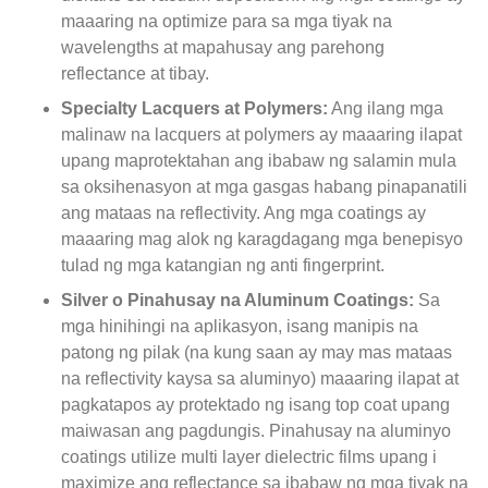
maaaring na optimize para sa mga tiyak na
wavelengths at mapahusay ang parehong
reflectance at tibay.
Specialty Lacquers at Polymers:
Ang ilang mga
malinaw na lacquers at polymers ay maaaring ilapat
upang maprotektahan ang ibabaw ng salamin mula
sa oksihenasyon at mga gasgas habang pinapanatili
ang mataas na reflectivity. Ang mga coatings ay
maaaring mag alok ng karagdagang mga benepisyo
tulad ng mga katangian ng anti fingerprint.
Silver o Pinahusay na Aluminum Coatings:
Sa
mga hinihingi na aplikasyon, isang manipis na
patong ng pilak (na kung saan ay may mas mataas
na reflectivity kaysa sa aluminyo) maaaring ilapat at
pagkatapos ay protektado ng isang top coat upang
maiwasan ang pagdungis. Pinahusay na aluminyo
coatings utilize multi layer dielectric films upang i
maximize ang reflectance sa ibabaw ng mga tiyak na