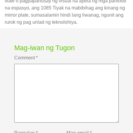
iilaw o pagpapahusay ng visual na apela ng mga panloob
na espasyo, ang 1085 Tiyak na mabibihag ang kinang ng
mirror plate, sumasalamin hindi lang liwanag, ngunit ang
rurok ng pag unlad ng teknolohiya.
Mag-iwan ng Tugon
Comment
*
Pangalan
*
Mag-email
*