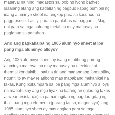
materyal na hindi magastos sa loob ng iyong badyet.
Isaalang alang ang kadalian ng pagbuo kapag pumipili ng
isang aluminyo sheet na angkop para sa kasunod na
pagproseso. Lastly, para sa panlabas na paggamit, Mag
opt para sa mga haluang metal na may mahusay na
paglaban sa panahon.
Ano ang pagkakaiba ng 1085 aluminyo sheet at iba
pang mga aluminyo alloys?
Ang 1085 aluminyo sheet ay isang relatibong purong
aluminyo materyal na may mahusay na electrical at
thermal kondaktibiti pati na rin ang magandang formability,
ngunit ito ay may relatibong mas mababang mekanikal na
lakas. Kung ikukumpara sa iba pang mga aluminyo alloys
na mapahusay ang mga tiyak na katangian (tulad ng lakas
at wear resistance) sa pamamagitan ng pagdaragdag ng
iba't ibang mga elemento (parang tanso, magnesiyo), ang
1085 aluminyo sheet ay mas angkop para sa mga