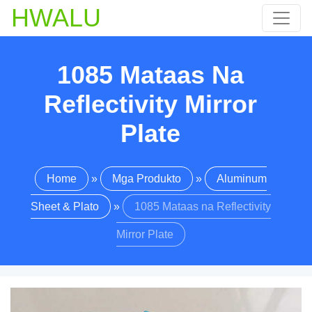
HWALU
1085 Mataas Na
Reflectivity Mirror
Plate
Home
»
Mga Produkto
»
Aluminum
Sheet & Plato
»
1085 Mataas na Reflectivity
Mirror Plate