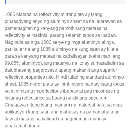
1085 Mataas na reflectivity mirror plate ay isang
pinasadyang anyo ng aluminyo sheet na nailalarawan sa
pamamagitan ng kanyang pambihirang mataas na
reflectivity at makinis, parang salamin tapos sa ibabaw.
Nagmula sa mga 1000 serye ng mga aluminyo alloys,
partikular na ang 1085 aluminyo na kung saan ay kilala
para sa kanyang mataas na kadalisayan (kahit man lang
99.85% aluminyo), ang materyal na ito ay sumasailalim sa
dalubhasang pagproseso upang makamit ang superior
reflective properties nito. Hindi tulad ng standard aluminyo
sheet, 1085 mirror plate ay ininhinyero na may isang focus
sa minimizing imperfections ibabaw at pag maximize ng
liwanag reflectance sa buong nakikitang spectrum.
Ginagawa nitong isang mainam na materyal para sa mga
aplikasyon kung saan ang mahusay na pamamahala ng
ilaw at mataas na kalidad na pagmumuni muni ay
pinakamahalaga.