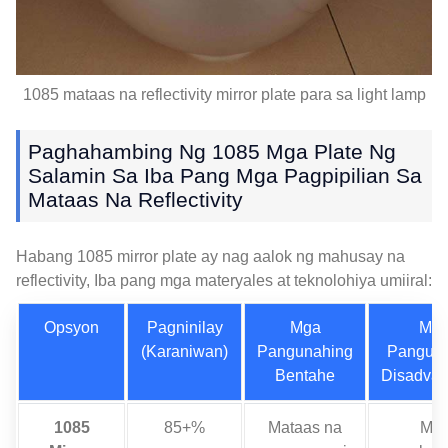
1085 mataas na reflectivity mirror plate para sa light lamp
Paghahambing Ng 1085 Mga Plate Ng
Salamin Sa Iba Pang Mga Pagpipilian Sa
Mataas Na Reflectivity
Habang 1085 mirror plate ay nag aalok ng mahusay na
reflectivity, Iba pang mga materyales at teknolohiya umiiral:
Opsyon
Pagninilay
Mga
Mg
(Karaniwan)
Pangunahing
Panguna
Bentahe
Disadvan
1085
85+%
Mataas na
Ma