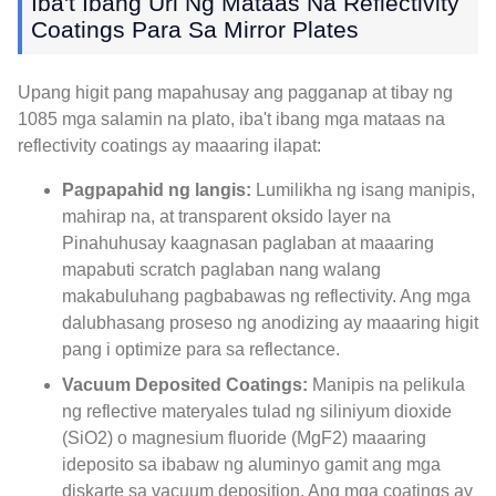
Iba't Ibang Uri Ng Mataas Na Reflectivity
Coatings Para Sa Mirror Plates
Upang higit pang mapahusay ang pagganap at tibay ng
1085 mga salamin na plato, iba't ibang mga mataas na
reflectivity coatings ay maaaring ilapat:
Pagpapahid ng langis:
Lumilikha ng isang manipis,
mahirap na, at transparent oksido layer na
Pinahuhusay kaagnasan paglaban at maaaring
mapabuti scratch paglaban nang walang
makabuluhang pagbabawas ng reflectivity. Ang mga
dalubhasang proseso ng anodizing ay maaaring higit
pang i optimize para sa reflectance.
Vacuum Deposited Coatings:
Manipis na pelikula
ng reflective materyales tulad ng siliniyum dioxide
(SiO2) o magnesium fluoride (MgF2) maaaring
ideposito sa ibabaw ng aluminyo gamit ang mga
diskarte sa vacuum deposition. Ang mga coatings ay