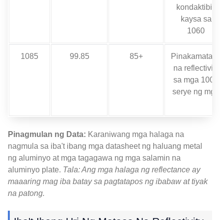
kondaktibiti
kaysa sa
1060
1085
99.85
85+
Pinakamataa
na reflectivity
sa mga 1000
serye ng mga
Pinagmulan ng Data:
Karaniwang mga halaga na
nagmula sa iba't ibang mga datasheet ng haluang metal
ng aluminyo at mga tagagawa ng mga salamin na
aluminyo plate.
Tala: Ang mga halaga ng reflectance ay
maaaring mag iba batay sa pagtatapos ng ibabaw at tiyak
na patong.