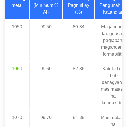
metal
(Minimum %
Pagninilay
Pangunahing
Al)
(%)
Katangian
1050
99.50
80-84
Magandang
kaagnasan
paglaban,
magandang
formability
1060
99.60
82-86
Katulad ng
1050,
bahagyang
mas mataas
na
kondaktibiti
1070
99.70
84-88
Mas mataas
na