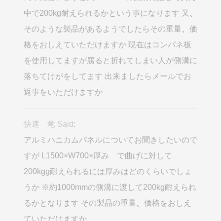
中で200kg耐えられるかという事になります 又
、
そのような製品があるようでしたらその重量
、
価
格をおしえていただけますか 現在はコンパネ板
を使用してますが腐ると折れてしまい人が側溝に
落ちてけがをしてます 出来ましたらメールでお
返事をいただけますか
快速 竜 Said
:
アルミハニカムパネルについてお聞きしたいので
すが L1500×W700×厚み で曲げに対して
200kgg耐えられるには厚みはどのくらいでしょ
うか ※約1000mmの側溝に渡して200kg耐えられ
るかとなります その製品の重量
、
価格をおしえ
ていただけますか