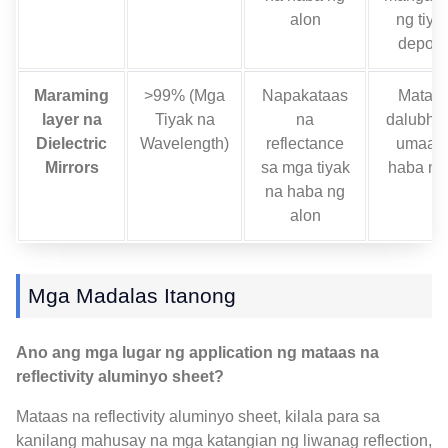
alon
ng tiya
deposi
Maraming
>99% (Mga
Napakataas
Mataas
layer na
Tiyak na
na
dalubha
Dielectric
Wavelength)
reflectance
umaasa
Mirrors
sa mga tiyak
haba ng
na haba ng
alon
Mga Madalas Itanong
Ano ang mga lugar ng application ng mataas na
reflectivity aluminyo sheet?
Mataas na reflectivity aluminyo sheet, kilala para sa
kanilang mahusay na mga katangian ng liwanag reflection,