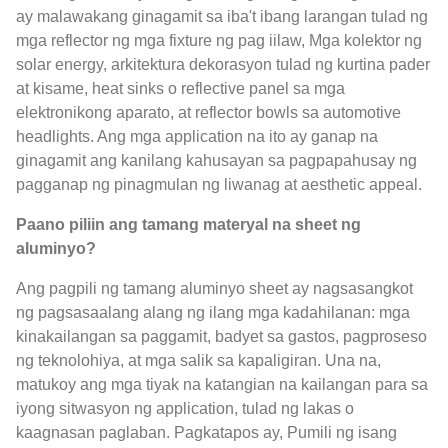
ay malawakang ginagamit sa iba't ibang larangan tulad ng
mga reflector ng mga fixture ng pag iilaw, Mga kolektor ng
solar energy, arkitektura dekorasyon tulad ng kurtina pader
at kisame, heat sinks o reflective panel sa mga
elektronikong aparato, at reflector bowls sa automotive
headlights. Ang mga application na ito ay ganap na
ginagamit ang kanilang kahusayan sa pagpapahusay ng
pagganap ng pinagmulan ng liwanag at aesthetic appeal.
Paano piliin ang tamang materyal na sheet ng
aluminyo?
Ang pagpili ng tamang aluminyo sheet ay nagsasangkot
ng pagsasaalang alang ng ilang mga kadahilanan: mga
kinakailangan sa paggamit, badyet sa gastos, pagproseso
ng teknolohiya, at mga salik sa kapaligiran. Una na,
matukoy ang mga tiyak na katangian na kailangan para sa
iyong sitwasyon ng application, tulad ng lakas o
kaagnasan paglaban. Pagkatapos ay, Pumili ng isang