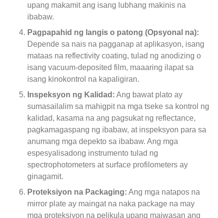
upang makamit ang isang lubhang makinis na
ibabaw.
Pagpapahid ng langis o patong (Opsyonal na):
Depende sa nais na pagganap at aplikasyon, isang
mataas na reflectivity coating, tulad ng anodizing o
isang vacuum-deposited film, maaaring ilapat sa
isang kinokontrol na kapaligiran.
Inspeksyon ng Kalidad:
Ang bawat plato ay
sumasailalim sa mahigpit na mga tseke sa kontrol ng
kalidad, kasama na ang pagsukat ng reflectance,
pagkamagaspang ng ibabaw, at inspeksyon para sa
anumang mga depekto sa ibabaw. Ang mga
espesyalisadong instrumento tulad ng
spectrophotometers at surface profilometers ay
ginagamit.
Proteksiyon na Packaging:
Ang mga natapos na
mirror plate ay maingat na naka package na may
mga proteksiyon na pelikula upang maiwasan ang