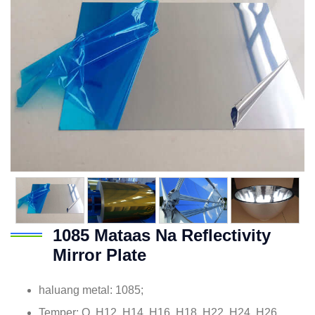
1085 Mataas Na Reflectivity
Mirror Plate
haluang metal: 1085;
Temper: O, H12, H14, H16, H18, H22, H24, H26,