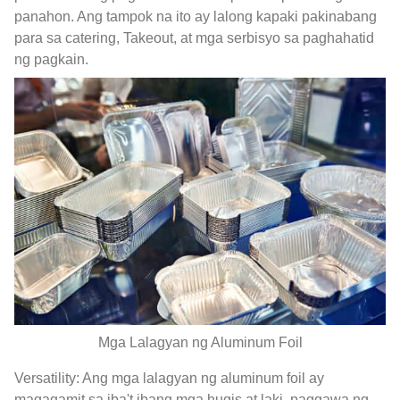
panahon. Ang tampok na ito ay lalong kapaki pakinabang
para sa catering, Takeout, at mga serbisyo sa paghahatid
ng pagkain.
Mga Lalagyan ng Aluminum Foil
Versatility: Ang mga lalagyan ng aluminum foil ay
magagamit sa iba't ibang mga hugis at laki, paggawa ng