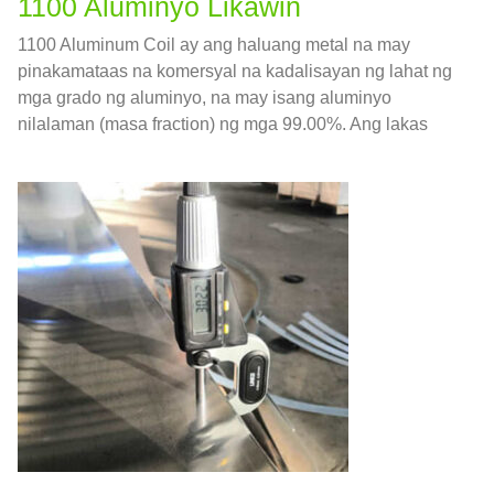
1100 Aluminyo Likawin
1100 Aluminum Coil ay ang haluang metal na may
pinakamataas na komersyal na kadalisayan ng lahat ng
mga grado ng aluminyo, na may isang aluminyo
nilalaman (masa fraction) ng mga 99.00%. Ang lakas
nito ay medyo mababa, at ito ay may mahusay na
ductility, pagiging formable, weldability, at paglaban sa
kaagnasan.