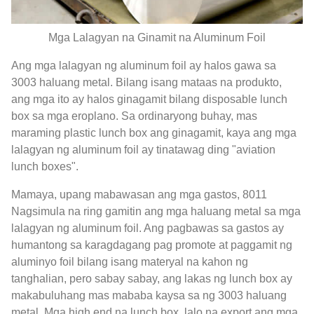
Mga Lalagyan na Ginamit na Aluminum Foil
Ang mga lalagyan ng aluminum foil ay halos gawa sa
3003 haluang metal. Bilang isang mataas na produkto,
ang mga ito ay halos ginagamit bilang disposable lunch
box sa mga eroplano. Sa ordinaryong buhay, mas
maraming plastic lunch box ang ginagamit, kaya ang mga
lalagyan ng aluminum foil ay tinatawag ding "aviation
lunch boxes".
Mamaya, upang mabawasan ang mga gastos, 8011
Nagsimula na ring gamitin ang mga haluang metal sa mga
lalagyan ng aluminum foil. Ang pagbawas sa gastos ay
humantong sa karagdagang pag promote at paggamit ng
aluminyo foil bilang isang materyal na kahon ng
tanghalian, pero sabay sabay, ang lakas ng lunch box ay
makabuluhang mas mababa kaysa sa ng 3003 haluang
metal. Mga high end na lunch box, lalo na export ang mga