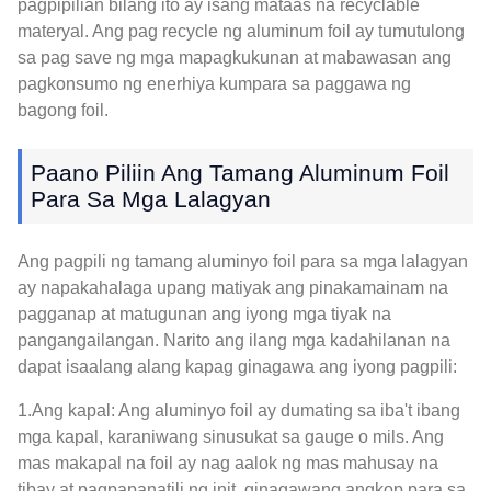
pagpipilian bilang ito ay isang mataas na recyclable
materyal. Ang pag recycle ng aluminum foil ay tumutulong
sa pag save ng mga mapagkukunan at mabawasan ang
pagkonsumo ng enerhiya kumpara sa paggawa ng
bagong foil.
Paano Piliin Ang Tamang Aluminum Foil
Para Sa Mga Lalagyan
Ang pagpili ng tamang aluminyo foil para sa mga lalagyan
ay napakahalaga upang matiyak ang pinakamainam na
pagganap at matugunan ang iyong mga tiyak na
pangangailangan. Narito ang ilang mga kadahilanan na
dapat isaalang alang kapag ginagawa ang iyong pagpili:
1.Ang kapal: Ang aluminyo foil ay dumating sa iba't ibang
mga kapal, karaniwang sinusukat sa gauge o mils. Ang
mas makapal na foil ay nag aalok ng mas mahusay na
tibay at pagpapanatili ng init, ginagawang angkop para sa