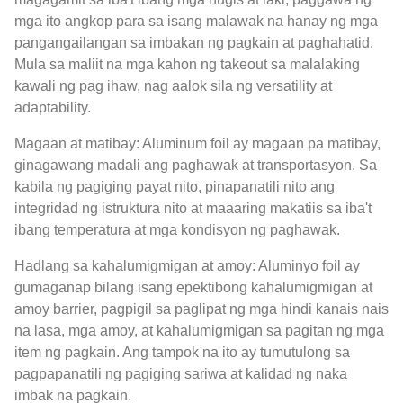
mga ito angkop para sa isang malawak na hanay ng mga
pangangailangan sa imbakan ng pagkain at paghahatid.
Mula sa maliit na mga kahon ng takeout sa malalaking
kawali ng pag ihaw, nag aalok sila ng versatility at
adaptability.
Magaan at matibay: Aluminum foil ay magaan pa matibay,
ginagawang madali ang paghawak at transportasyon. Sa
kabila ng pagiging payat nito, pinapanatili nito ang
integridad ng istruktura nito at maaaring makatiis sa iba't
ibang temperatura at mga kondisyon ng paghawak.
Hadlang sa kahalumigmigan at amoy: Aluminyo foil ay
gumaganap bilang isang epektibong kahalumigmigan at
amoy barrier, pagpigil sa paglipat ng mga hindi kanais nais
na lasa, mga amoy, at kahalumigmigan sa pagitan ng mga
item ng pagkain. Ang tampok na ito ay tumutulong sa
pagpapanatili ng pagiging sariwa at kalidad ng naka
imbak na pagkain.