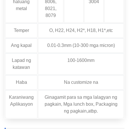
haluang
8006,
3004
metal
8021,
8079
Temper
O, H22, H24, H2*, H18, H1*,etc
Ang kapal
0.01-0.3mm (10-300 mga micron)
Lapad ng
100-1600mm
katawan
Haba
Na customize na
Karaniwang
Ginagamit para sa mga lalagyan ng
Aplikasyon
pagkain, Mga lunch box, Packaging
ng pagkain,atbp.