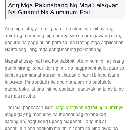
Ang Mga Pakinabang Ng Mga Lalagyan
Na Ginamit Na Aluminum Foil
Ang mga lalagyan na ginamit na aluminyo foil ay nag
aalok ng maraming mga benepisyo na ginagawang isang
popular na pagpipilian para sa iba't ibang mga application.
Narito ang ilang mga pangunahing pakinabang:
Napakahusay na Heat kondaktibiti: Aluminum foil ay isang
pambihirang konduktor ng init, na nagpapahintulot para sa
kahit na pamamahagi ng init kapag ginamit bilang isang
lalagyan. Pinapadali nito ang mahusay na pagluluto,
pagbe bake, at pag init ng pagkain, pagtiyak ng tuloy tuloy
na mga resulta.
Thermal pagkakabukod:
Mga lalagyan ng foil ng aluminyo
magbigay ng mahusay na thermal pagkakabukod
katangian, pagtulong upang mapanatili ang init at
panatilihin ang pagkain mainit init para sa pinalawig na