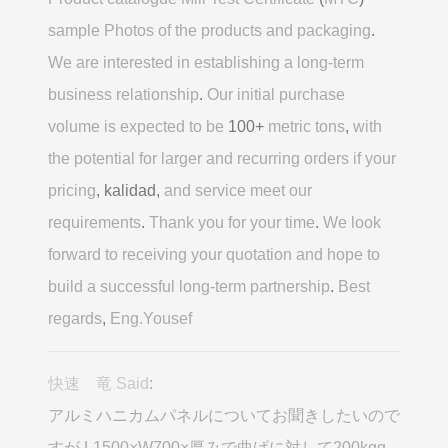
sample Photos of the products and packaging
.
We are interested in establishing a long-term
business relationship
.
Our initial purchase
volume is expected to be
100+
metric tons
,
with
the potential for larger and recurring orders if your
pricing
, kalidad,
and service meet our
requirements
.
Thank you for your time
.
We look
forward to receiving your quotation and hope to
build a successful long-term partnership
.
Best
regards
,
Eng.Yousef
快速 竜 Said
:
アルミハニカムパネルについてお聞きしたいので
すが L1500×W700×厚みで曲げに対して200kgg