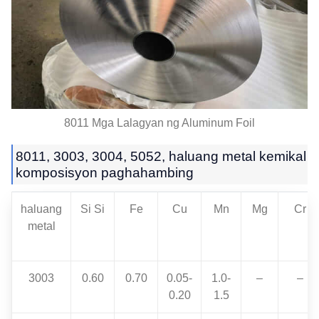
8011 Mga Lalagyan ng Aluminum Foil
8011, 3003, 3004, 5052, haluang metal kemikal
komposisyon paghahambing
haluang
Si Si
Fe
Cu
Mn
Mg
Cr
metal
3003
0.60
0.70
0.05-
1.0-
–
–
0.20
1.5