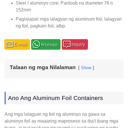
Steel / aluminyo core: Panloob na diameter 76 o
152mm
Paglalapat: mga lalagyan ng aluminum foil, lalagyan
ng foil, pagkain foil, atbp.
E-mail
Wtatsapp
Inquiry
Talaan ng mga Nilalaman
Show
Ano Ang Aluminum Foil Containers
Ang mga lalagyan ng foil ng aluminyo na gawa sa
aluminyo foil ay maaaring maproseso sa iba't ibang mga
hugis, at malawakang ginagamit sa packaging ng pastry