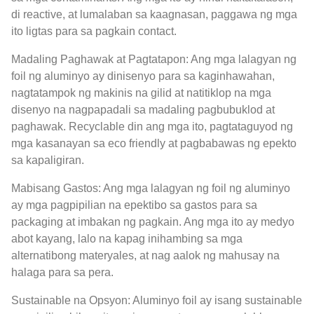
di reactive, at lumalaban sa kaagnasan, paggawa ng mga
ito ligtas para sa pagkain contact.
Madaling Paghawak at Pagtatapon: Ang mga lalagyan ng
foil ng aluminyo ay dinisenyo para sa kaginhawahan,
nagtatampok ng makinis na gilid at natitiklop na mga
disenyo na nagpapadali sa madaling pagbubuklod at
paghawak. Recyclable din ang mga ito, pagtataguyod ng
mga kasanayan sa eco friendly at pagbabawas ng epekto
sa kapaligiran.
Mabisang Gastos: Ang mga lalagyan ng foil ng aluminyo
ay mga pagpipilian na epektibo sa gastos para sa
packaging at imbakan ng pagkain. Ang mga ito ay medyo
abot kayang, lalo na kapag inihambing sa mga
alternatibong materyales, at nag aalok ng mahusay na
halaga para sa pera.
Sustainable na Opsyon: Aluminyo foil ay isang sustainable