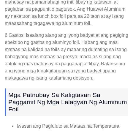
mahusay na pamamahagi ng init, tibay ng katawan, at
paglaban sa pagpunit o pagtusok. Ang Huawei Aluminum
ay nakatuon sa lunch box foil para sa 22 taon at ay isang
maaasahang tagagawa ng aluminum foil.
6.Gastos: Isaalang alang ang iyong badyet at ang pagiging
epektibo ng gastos ng aluminyo foil. Habang ang mas
mataas na kalidad na foils ay maaaring dumating sa isang
bahagyang mas mataas na presyo, madalas silang nag
aalok ng mas mahusay na pagganap at tibay. Balansehin
ang iyong mga kinakailangan sa iyong badyet upang
makagawa ng isang kaalamang desisyon.
Mga Patnubay Sa Kaligtasan Sa
Paggamit Ng Mga Lalagyan Ng Aluminum
Foil
Iwasan ang Pagluluto sa Mataas na Temperatura