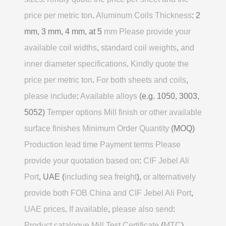
price per metric ton
.
Aluminum Coils Thickness
: 2
mm, 3 mm, 4 mm, at 5
mm Please provide your
available coil widths
,
standard coil weights
,
and
inner diameter specifications
.
Kindly quote the
price per metric ton
.
For both sheets and coils
,
please include
:
Available alloys
(e.g. 1050, 3003,
5052)
Temper options Mill finish or other available
surface finishes Minimum Order Quantity
(MOQ)
Production lead time Payment terms Please
provide your quotation based on
:
CIF Jebel Ali
Port
, UAE (
including sea freight
),
or alternatively
provide both FOB China and CIF Jebel Ali Port
,
UAE prices
.
If available
,
please also send
:
Product catalogue Mill Test Certificate
(
MTC
)