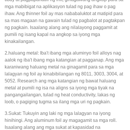
mga mabibigat na aplikasyon tulad ng pag ihaw o pag
ihaw. Ang thinner foil ay mas nababaluktot at matipid para
sa mas magaan na gawain tulad ng pagbalot at pagtakpan
ng pagkain. Isaalang alang ang nilalayong paggamit at
pumili ng isang kapal na angkop sa iyong mga
kinakailangan.
2.haluang metal: Iba't ibang mga aluminyo foil alloys nag
aalok ng iba't ibang mga katangian at pagganap. Ang mga
karaniwang haluang metal na ginagamit para sa mga
lalagyan ng foil ay kinabibilangan ng 8011, 3003, 3004, at
5052. Research ang mga katangian ng bawat haluang
metal at pumili ng isa na aligns sa iyong mga tiyak na
pangangailangan, tulad ng heat conductivity, lakas ng
loob, o pagiging tugma sa ilang mga uri ng pagkain.
3.Sukat: Tukuyin ang laki ng mga lalagyan na iyong
hinihingi. Ang aluminum foil ay magagamit sa mga roll.
Isaalang alang ang mga sukat at kapasidad na