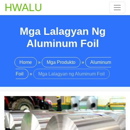
HWALU
Mga Lalagyan Ng
Aluminum Foil
Home
»
Mga Produkto
»
Aluminum
Foil
»
Mga Lalagyan ng Aluminum Foil