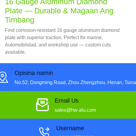
16
Gauge Aluminum Diamond
Plate — Durable
& Magaan Ang
Timbang
Find corrosion-resistant
16
gauge aluminum diamond
plate with superior traction
.
Perfect for marine
,
Automobilidad,
and workshop use — custom cuts
available
.
Opisina namin
No.52, Dongming Road, Zhou Zhengzhou, Henan, Tsina
Email Us
sales@hw-alu.com
Username