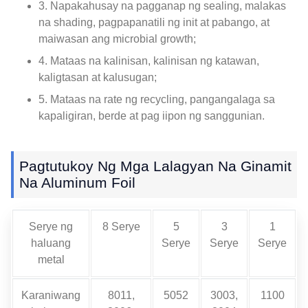
3. Napakahusay na pagganap ng sealing, malakas
na shading, pagpapanatili ng init at pabango, at
maiwasan ang microbial growth;
4. Mataas na kalinisan, kalinisan ng katawan,
kaligtasan at kalusugan;
5. Mataas na rate ng recycling, pangangalaga sa
kapaligiran, berde at pag iipon ng sanggunian.
Pagtutukoy Ng Mga Lalagyan Na Ginamit
Na Aluminum Foil
Serye ng
8 Serye
5
3
1
haluang
Serye
Serye
Serye
metal
Karaniwang
8011,
5052
3003,
1100