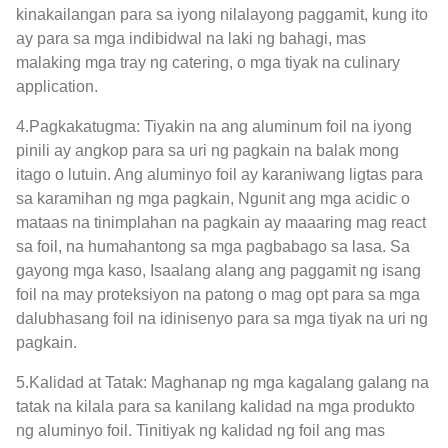
kinakailangan para sa iyong nilalayong paggamit, kung ito
ay para sa mga indibidwal na laki ng bahagi, mas
malaking mga tray ng catering, o mga tiyak na culinary
application.
4.Pagkakatugma: Tiyakin na ang aluminum foil na iyong
pinili ay angkop para sa uri ng pagkain na balak mong
itago o lutuin. Ang aluminyo foil ay karaniwang ligtas para
sa karamihan ng mga pagkain, Ngunit ang mga acidic o
mataas na tinimplahan na pagkain ay maaaring mag react
sa foil, na humahantong sa mga pagbabago sa lasa. Sa
gayong mga kaso, Isaalang alang ang paggamit ng isang
foil na may proteksiyon na patong o mag opt para sa mga
dalubhasang foil na idinisenyo para sa mga tiyak na uri ng
pagkain.
5.Kalidad at Tatak: Maghanap ng mga kagalang galang na
tatak na kilala para sa kanilang kalidad na mga produkto
ng aluminyo foil. Tinitiyak ng kalidad ng foil ang mas