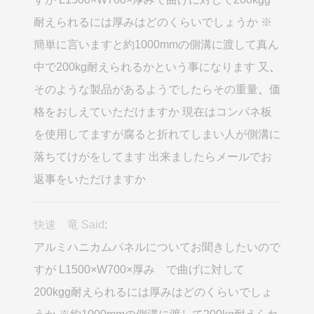
耐えられるには厚みはどのくらいでしょうか ※
簡単に言いますと約1000mmの側溝に渡して真ん
中で200kg耐えられるかという事になります 又
、
そのような製品があるようでしたらその重量
、
価
格をおしえていただけますか 現在はコンパネ板
を使用してますが腐ると折れてしまい人が側溝に
落ちてけがをしてます 出来ましたらメールでお
返事をいただけますか
快速 竜 Said
:
アルミハニカムパネルについてお聞きしたいので
すが L1500×W700×厚み で曲げに対して
200kgg耐えられるには厚みはどのくらいでしょ