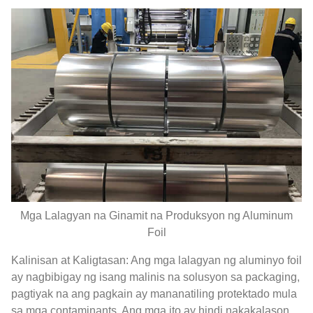
Mga Lalagyan na Ginamit na Produksyon ng Aluminum
Foil
Kalinisan at Kaligtasan: Ang mga lalagyan ng aluminyo foil
ay nagbibigay ng isang malinis na solusyon sa packaging,
pagtiyak na ang pagkain ay mananatiling protektado mula
sa mga contaminants. Ang mga ito ay hindi nakakalason,