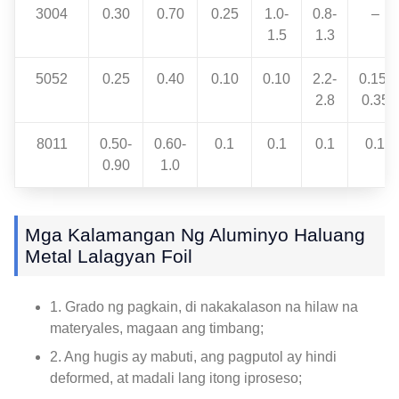
3004
0.30
0.70
0.25
1.0-
0.8-
–
1.5
1.3
5052
0.25
0.40
0.10
0.10
2.2-
0.15-
2.8
0.35
8011
0.50-
0.60-
0.1
0.1
0.1
0.1
0.90
1.0
Mga Kalamangan Ng Aluminyo Haluang
Metal Lalagyan Foil
1. Grado ng pagkain, di nakakalason na hilaw na
materyales, magaan ang timbang;
2. Ang hugis ay mabuti, ang pagputol ay hindi
deformed, at madali lang itong iproseso;